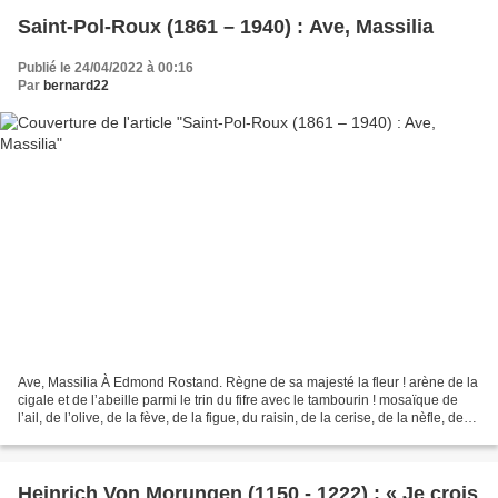
Saint-Pol-Roux (1861 – 1940) : Ave, Massilia
Publié le 24/04/2022 à 00:16
Par
bernard22
Ave, Massilia À Edmond Rostand. Règne de sa majesté la fleur ! arène de la
cigale et de l’abeille parmi le trin du fifre avec le tambourin ! mosaïque de
l’ail, de l’olive, de la fève, de la figue, du raisin, de la cerise, de la nèfle, de
l’avélane, de...
Heinrich Von Morungen (1150 - 1222) : « Je crois