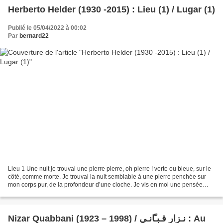
Herberto Helder (1930 -2015) : Lieu (1) / Lugar (1)
Publié le 05/04/2022 à 00:02
Par
bernard22
Lieu 1 Une nuit je trouvai une pierre pierre, oh pierre ! verte ou bleue, sur le
côté, comme morte. Je trouvai la nuit semblable à une pierre penchée sur
mon corps pur, de la profondeur d’une cloche. Je vis en moi une pensée
innocente, une pierre quand...
Nizar Quabbani (1923 – 1998) / نـزار قـبـّانـي : Au