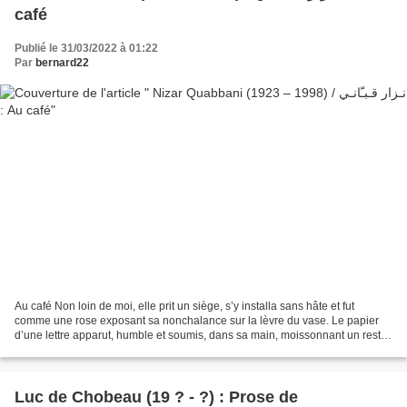
café
Publié le 31/03/2022 à 01:22
Par
bernard22
Au café Non loin de moi, elle prit un siège, s’y installa sans hâte et fut
comme une rose exposant sa nonchalance sur la lèvre du vase. Le papier
d’une lettre apparut, humble et soumis, dans sa main, moissonnant un reste
de sa fidélité. Ma tasse de café...
Luc de Chobeau (19 ? - ?) : Prose de