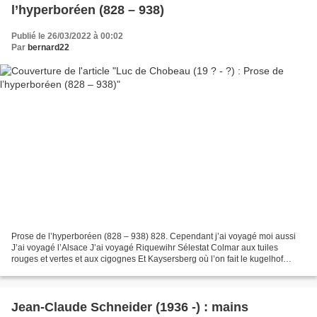
l’hyperboréen (828 – 938)
Publié le 26/03/2022 à 00:02
Par
bernard22
Prose de l’hyperboréen (828 – 938) 828. Cependant j’ai voyagé moi aussi
J’ai voyagé l’Alsace J’ai voyagé Riquewihr Sélestat Colmar aux tuiles
rouges et vertes et aux cigognes Et Kaysersberg où l’on fait le kugelhof
patrie d’Albert Schweitzer C’est un...
Jean-Claude Schneider (1936 -) : mains