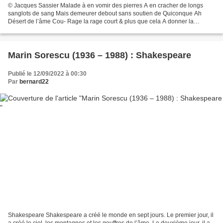
© Jacques Sassier Malade à en vomir des pierres A en cracher de longs
sanglots de sang Mais demeurer debout sans soutien de Quiconque Ah
Désert de l’âme Cou- Rage la rage court & plus que cela A donner la
nausée aux rats ceux-là Qui avaient tout prédit...
Marin Sorescu (1936 – 1988) : Shakespeare
Publié le 12/09/2022 à 00:30
Par
bernard22
Shakespeare Shakespeare a créé le monde en sept jours. Le premier jour, il
a créé le ciel, les montagnes et les gouffres de l’âme. Le deuxième jour, il a