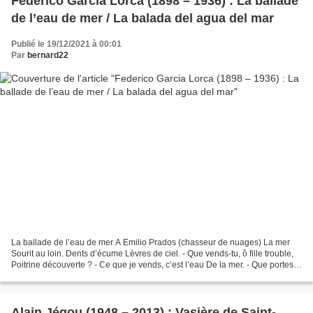
Federico Garcia Lorca (1898 – 1936) : La ballade
de l’eau de mer / La balada del agua del mar
Publié le 19/12/2021 à 00:01
Par
bernard22
La ballade de l’eau de mer A Emilio Prados (chasseur de nuages) La mer
Sourit au loin. Dents d’écume Lèvres de ciel. - Que vends-tu, ô fille trouble,
Poitrine découverte ? - Ce que je vends, c’est l’eau De la mer. - Que portes-
tu, garçon noir, A quoi...
Alain Jégou (1948 – 2013) : Vasière de Saint-