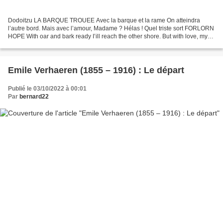
Dodoitzu LA BARQUE TROUEE Avec la barque et la rame On atteindra
l’autre bord. Mais avec l’amour, Madame ? Hélas ! Quel triste sort FORLORN
HOPE With oar and bark ready I’ill reach the other shore. But with love, my
dear lady ? Alas ! I never more ! MON...
Emile Verhaeren (1855 – 1916) : Le départ
Publié le 03/10/2022 à 00:01
Par
bernard22