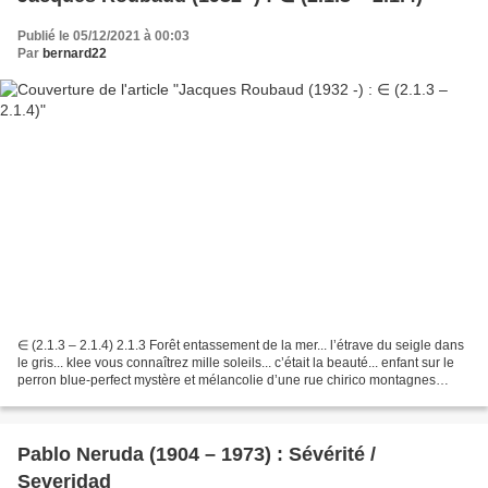
Publié le 05/12/2021 à 00:03
Par
bernard22
∈ (2.1.3 – 2.1.4) 2.1.3 Forêt entassement de la mer... l’étrave du seigle dans
le gris... klee vous connaîtrez mille soleils... c’était la beauté... enfant sur le
perron blue-perfect mystère et mélancolie d’une rue chirico montagnes
châtaignes champ de...
Pablo Neruda (1904 – 1973) : Sévérité /
Severidad