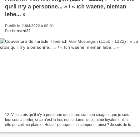
qu’il n’y a personne... » / « Ich waene, nieman
lebe... »
Publié le 11/04/2022 à 00:01
Par
bernard22
12.IV Je crois qu’il n’y a personne qui pleure sur mon chagrin, que je suis
tout seul à porter, si ce n’est la très noble dame, que j’aime loyalement, si
elle perçoit ma plainte. Hélas ! pourquoi me comporter ainsi ? Je suis de tout
mon cœur si totalement...