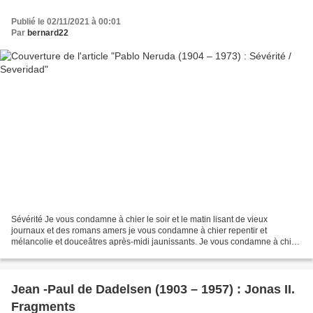
Publié le 02/11/2021 à 00:01
Par
bernard22
Sévérité Je vous condamne à chier le soir et le matin lisant de vieux
journaux et des romans amers je vous condamne à chier repentir et
mélancolie et douceâtres après-midi jaunissants. Je vous condamne à chier
en corset et chemise dans vos maisons à bicyclettes...
Jean -Paul de Dadelsen (1903 – 1957) : Jonas II.
Fragments