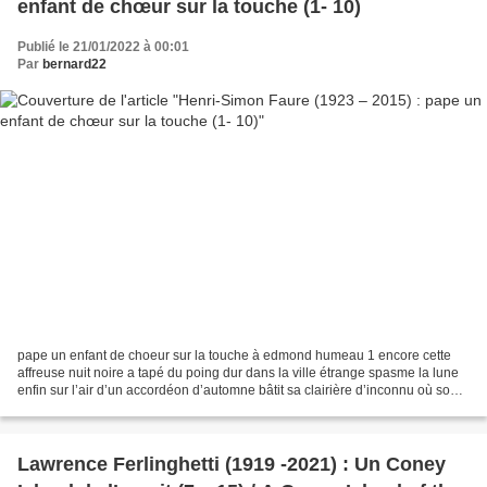
enfant de chœur sur la touche (1- 10)
Publié le 21/01/2022 à 00:01
Par
bernard22
pape un enfant de choeur sur la touche à edmond humeau 1 encore cette
affreuse nuit noire a tapé du poing dur dans la ville étrange spasme la lune
enfin sur l’air d’un accordéon d’automne bâtit sa clairière d’inconnu où sont
les femmes béatitude Les désespoirs...
Lawrence Ferlinghetti (1919 -2021) : Un Coney