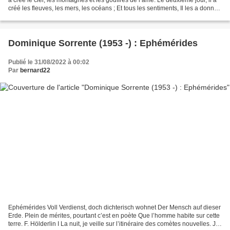
créé les fleuves, les mers, les océans ; Et tous les sentiments, Il les a donnés
à Hamlet, à César,...
Dominique Sorrente (1953 -) : Ephémérides
Publié le 31/08/2022 à 00:02
Par
bernard22
Ephémérides Voll Verdienst, doch dichterisch wohnet Der Mensch auf dieser
Erde. Plein de mérites, pourtant c’est en poète Que l’homme habite sur cette
terre. F. Hölderlin I La nuit, je veille sur l’itinéraire des comètes nouvelles. Je