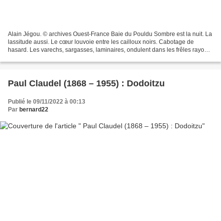
Alain Jégou. © archives Ouest-France Baie du Pouldu Sombre est la nuit. La
lassitude aussi. Le cœur louvoie entre les cailloux noirs. Cabotage de
hasard. Les varechs, sargasses, laminaires, ondulent dans les frêles rayons
de lune. Les chenaux sont étroits,...
Paul Claudel (1868 – 1955) : Dodoitzu
Publié le 09/11/2022 à 00:13
Par
bernard22