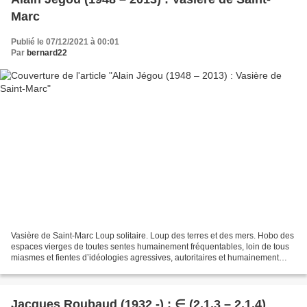
Marc
Publié le 07/12/2021 à 00:01
Par
bernard22
Vasière de Saint-Marc Loup solitaire. Loup des terres et des mers. Hobo des
espaces vierges de toutes sentes humainement fréquentables, loin de tous
miasmes et fientes d’idéologies agressives, autoritaires et humainement
décadentes. Je nage, cours, vole...
Jacques Roubaud (1932 -) : ∈ (2.1.3 – 2.1.4)