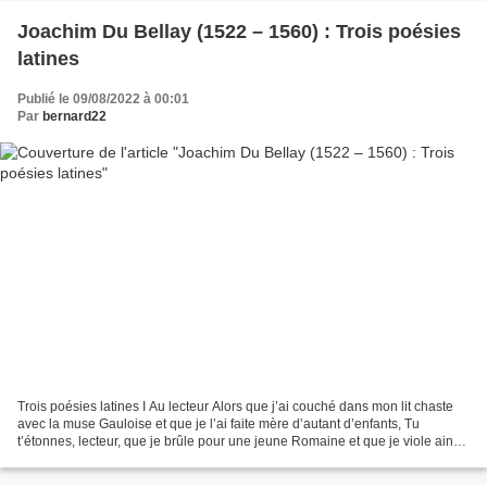
Joachim Du Bellay (1522 – 1560) : Trois poésies
latines
Publié le 09/08/2022 à 00:01
Par
bernard22
Trois poésies latines I Au lecteur Alors que j’ai couché dans mon lit chaste
avec la muse Gauloise et que je l’ai faite mère d’autant d’enfants, Tu
t’étonnes, lecteur, que je brûle pour une jeune Romaine et que je viole ainsi
les droits d’un ancien lit....