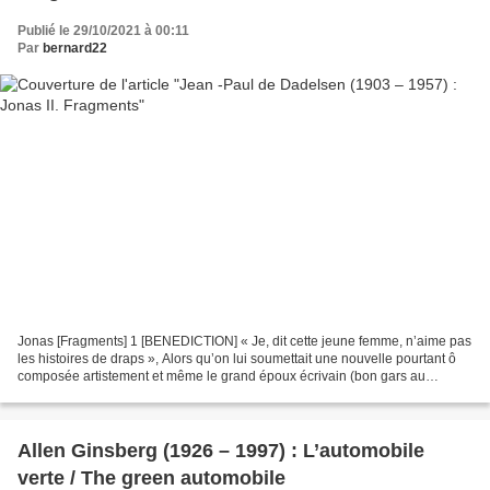
Publié le 29/10/2021 à 00:11
Par
bernard22
Jonas [Fragments] 1 [BENEDICTION] « Je, dit cette jeune femme, n’aime pas
les histoires de draps », Alors qu’on lui soumettait une nouvelle pourtant ô
composée artistement et même le grand époux écrivain (bon gars au
demeurant) concéda qu’il y avait des...
Allen Ginsberg (1926 – 1997) : L’automobile
verte / The green automobile