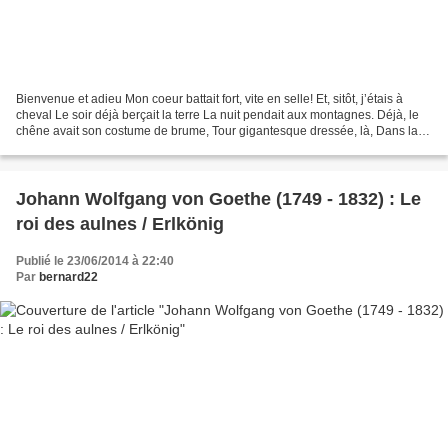
Bienvenue et adieu Mon coeur battait fort, vite en selle! Et, sitôt, j’étais à
cheval Le soir déjà berçait la terre La nuit pendait aux montagnes. Déjà, le
chêne avait son costume de brume, Tour gigantesque dressée, là, Dans la
broussaille ténébreuse,...
Johann Wolfgang von Goethe (1749 - 1832) : Le
roi des aulnes / Erlkönig
Publié le 23/06/2014 à 22:40
Par
bernard22