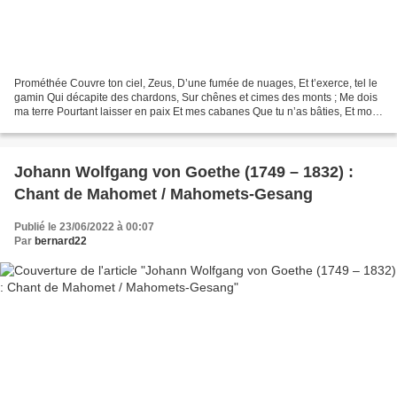
Prométhée Couvre ton ciel, Zeus, D’une fumée de nuages, Et t’exerce, tel le
gamin Qui décapite des chardons, Sur chênes et cimes des monts ; Me dois
ma terre Pourtant laisser en paix Et mes cabanes Que tu n’as bâties, Et mon
foyer, Et sa chaleur Que tu...
Johann Wolfgang von Goethe (1749 – 1832) :
Chant de Mahomet / Mahomets-Gesang
Publié le 23/06/2022 à 00:07
Par
bernard22