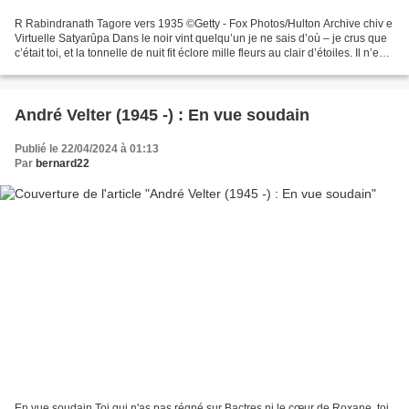
R Rabindranath Tagore vers 1935 ©Getty - Fox Photos/Hulton Archive chiv e
Virtuelle Satyarûpa Dans le noir vint quelqu’un je ne sais d’où – je crus que
c’était toi, et la tonnelle de nuit fit éclore mille fleurs au clair d’étoiles. Il n’en
est autre preuve...
André Velter (1945 -) : En vue soudain
Publié le 22/04/2024 à 01:13
Par
bernard22
En vue soudain Toi qui n'as pas régné sur Bactres ni le cœur de Roxane, toi