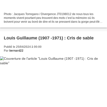
Photo : Jacques Torregano / Divergence JT0198012 de nous tous les
moments vivent pourtant peu trouvent des mots c’est la mémoire où ils
boivent pour venir au bord de dire et ils se pressent dans la gorge peut-être
ils ont les bonheurs de se répandre en...
Louis Guillaume (1907 -1971) : Cris de sable
Publié le 25/04/2024 à 00:00
Par
bernard22