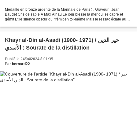
Médaille en bronze argenté de la Monnaie de Paris ) . Graveur : Jean
Baudet Cris de sable A Max Alhau Le jour blesse la mer qui se cabre et
gémit Et le silence obscur qui frémit en toi-même Mais le ressac éclate au
reproche de vent Tandis que nul n’entend...
Khayr al-Din al-Asadi (1900- 1971) / خير الدين
الأسدي : Sourate de la distillation
Publié le 24/04/2024 à 01:35
Par
bernard22