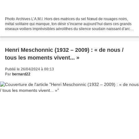
Photo Archives L’A.M.I. Hors des matrices du sel Nœud de rouages noirs,
métal solitaire qui manque, ton désir s’incarne aujourd’hui dans ces grands
oiseaux-voiliers imprévisibles aérolithes du silence soudain naissant d’arcs
noirs et blancs entrecroisés,...
Henri Meschonnic (1932 – 2009) : « de nous /
tous les moments vivent... »
Publié le 26/04/2024 à 00:13
Par
bernard22