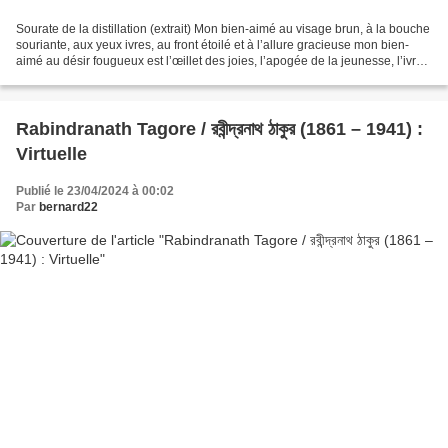
Sourate de la distillation (extrait) Mon bien-aimé au visage brun, à la bouche
souriante, aux yeux ivres, au front étoilé et à l’allure gracieuse mon bien-
aimé au désir fougueux est l’œillet des joies, l’apogée de la jeunesse, l’ivre
à longueur de temps,...
Rabindranath Tagore / রবীন্দ্রনাথ ঠাকুর (1861 – 1941) :
Virtuelle
Publié le 23/04/2024 à 00:02
Par
bernard22