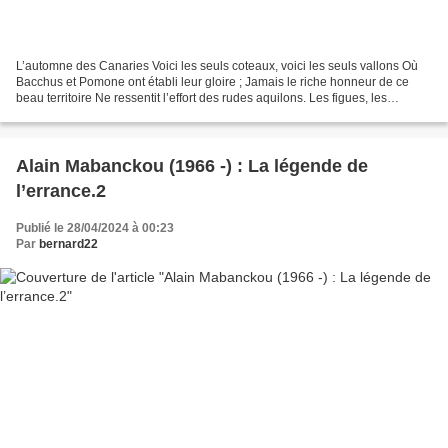
L’automne des Canaries Voici les seuls coteaux, voici les seuls vallons Où
Bacchus et Pomone ont établi leur gloire ; Jamais le riche honneur de ce
beau territoire Ne ressentit l’effort des rudes aquilons. Les figues, les
muscats, les pêches, les melons...
Alain Mabanckou (1966 -) : La légende de
l’errance.2
Publié le 28/04/2024 à 00:23
Par
bernard22