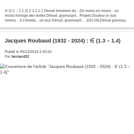
∈ (2.1 – 2.1.2) 2.1 2.1.1 Dénué émulsion du... De moins en moins ...ou
reclus horloge des textes Dénué, gravissant... Projets Douleur je suis
revenu... il s’éveilla... un jour Dénué, gravissant... . [GO 20] Dénué gravissant
chargé d’août dans la surdité...
Jacques Roubaud (1932 - 2024) : ∈ (1.3 – 1.4)
Publié le 05/12/2018 à 00:01
Par
bernard22