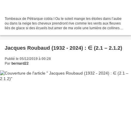
Tombeaux de Pétrarque cobla I Ou le soleil mange les étoiles dans l’aube
ou dans la neige tes cheveux prendront rive comme les vents aux fleuves
liés de glace si des écueils but amer de ma voile une lumière de collines
entre branches m’écarte neuf j’aborde...
Jacques Roubaud (1932 - 2024) : ∈ (2.1 – 2.1.2)
Publié le 05/12/2019 à 00:28
Par
bernard22