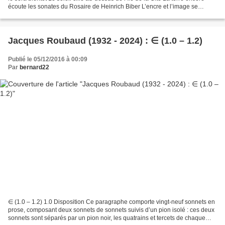
écoute les sonates du Rosaire de Heinrich Biber L’encre et l’image se
retrouvent solidaires et alliées...
Jacques Roubaud (1932 - 2024) : ∈ (1.0 – 1.2)
Publié le 05/12/2016 à 00:09
Par
bernard22
∈ (1.0 – 1.2) 1.0 Disposition Ce paragraphe comporte vingt-neuf sonnets en
prose, composant deux sonnets de sonnets suivis d’un pion isolé : ces deux
sonnets sont séparés par un pion noir, les quatrains et tercets de chaque