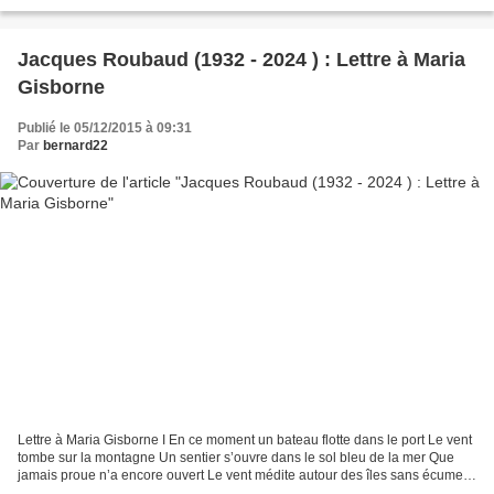
sonnet de sonnets par des pions...
Jacques Roubaud (1932 - 2024 ) : Lettre à Maria
Gisborne
Publié le 05/12/2015 à 09:31
Par
bernard22
Lettre à Maria Gisborne I En ce moment un bateau flotte dans le port Le vent
tombe sur la montagne Un sentier s’ouvre dans le sol bleu de la mer Que
jamais proue n’a encore ouvert Le vent médite autour des îles sans écume II
Ma sœur, ma sœur, embarqueras-tu...