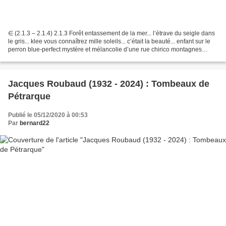
∈ (2.1.3 – 2.1.4) 2.1.3 Forêt entassement de la mer... l’étrave du seigle dans
le gris... klee vous connaîtrez mille soleils... c’était la beauté... enfant sur le
perron blue-perfect mystère et mélancolie d’une rue chirico montagnes
châtaignes champ de...
Jacques Roubaud (1932 - 2024) : Tombeaux de
Pétrarque
Publié le 05/12/2020 à 00:53
Par
bernard22