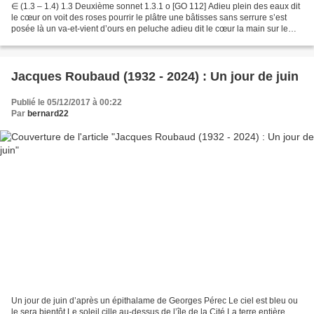
∈ (1.3 – 1.4) 1.3 Deuxième sonnet 1.3.1 o [GO 112] Adieu plein des eaux dit
le cœur on voit des roses pourrir le plâtre une bâtisses sans serrure s’est
posée là un va-et-vient d’ours en peluche adieu dit le cœur la main sur le
cœur fond du bronze pour...
Jacques Roubaud (1932 - 2024) : Un jour de juin
Publié le 05/12/2017 à 00:22
Par
bernard22
Un jour de juin d’après un épithalame de Georges Pérec Le ciel est bleu ou
le sera bientôt Le soleil cille au-dessus de l’île de la Cité La terre entière