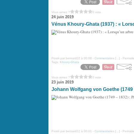
Vous aimez ?
0 vote
24 juin 2019
Vénus Khoury-Ghata (1937) : « Lorsqu
Posté par bernard22 à 00:08 -
Commentaires [
…
]
- Permalie
Tags:
Khoury-Ghata
Vous aimez ?
0 vote
23 juin 2019
Johann Wolfgang von Goethe (1749 –
Posté par bernard22 à 00:01 -
Commentaires [
…
]
- Permalie