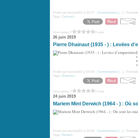
Posté par bernard22 à 00:27 -
Commentaires [
…
]
- Permalie
Tags:
Caroutch
Vous aimez ?
0 vote
26 juin 2019
Pierre Dhainaut (1935 - ) : Levées d
L
r
e
c
Posté par bernard22 à 00:06 -
Commentaires [
…
]
- Permalie
Tags:
Dhainaut
Vous aimez ?
0 vote
24 juin 2019
Mariem Mint Derwich (1964 - ) : Où s
Posté par bernard22 à 23:59 -
Commentaires [
…
]
- Permalie
Tags:
Derwich