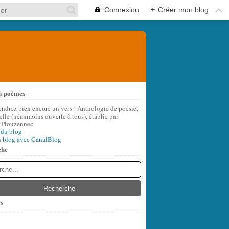
Connexion
+
Créer mon blog
à poèmes
endrez bien encore un vers ! Anthologie de poésie,
lle (néanmoins ouverte à tous), établie par
 Plouzennec
 du blog
n blog avec CanalBlog
che
s
t
(8)