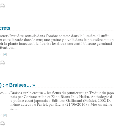
crets
screts Peut-être sont-ils dans l’ombre comme dans la lumière, il suffit
r cette lézarde dans le mur, une graine y a volé dans la poussière et tu p
ir la plante inaccessible fleurir : les dieux couvent l’obscure germinati
ttention...
n [
#
]
 : « Braises… »
Braises sur le crottin – les fleurs du prunier rouge Traduit du japo
nais par Corinne Atlan et Zéno Bianu In, « Haiku. Anthologie d
u poème court japonais » Editions Gallimard (Poésie), 2002 Du
même auteur : « Par ici, par là… » (21/06/2016) « Mes os même
s…...
n [
#
]