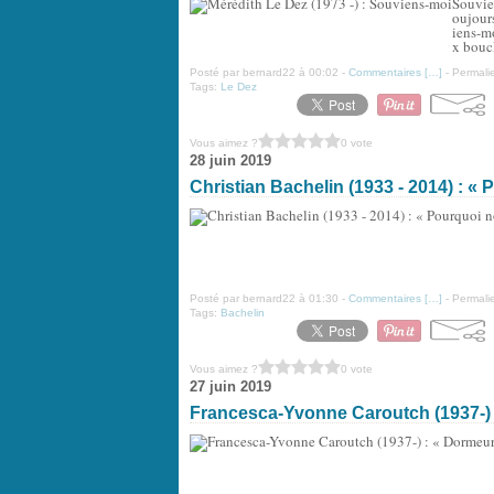
Souvie
oujour
iens-m
x bouc
Posté par bernard22 à 00:02 -
Commentaires [
…
]
- Permalie
Tags:
Le Dez
Vous aimez ?
0 vote
28 juin 2019
Christian Bachelin (1933 - 2014) : «
Posté par bernard22 à 01:30 -
Commentaires [
…
]
- Permalie
Tags:
Bachelin
Vous aimez ?
0 vote
27 juin 2019
Francesca-Yvonne Caroutch (1937-) : 