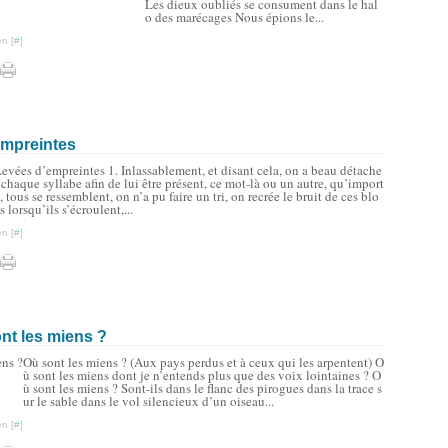
Les dieux oubliés se consument dans le hal
o des marécages Nous épions le...
n [
#
]
’empreintes
evées d’empreintes 1. Inlassablement, et disant cela, on a beau détache
 chaque syllabe afin de lui être présent, ce mot-là ou un autre, qu’import
, tous se ressemblent, on n’a pu faire un tri, on recrée le bruit de ces blo
s lorsqu’ils s’écroulent,...
n [
#
]
ont les miens ?
Où sont les miens ? (Aux pays perdus et à ceux qui les arpentent) O
ù sont les miens dont je n’entends plus que des voix lointaines ? O
ù sont les miens ? Sont-ils dans le flanc des pirogues dans la trace s
ur le sable dans le vol silencieux d’un oiseau...
n [
#
]