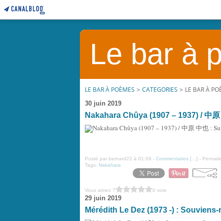
Le bar à
LE BAR À POÈMES
>
CATEGORIES
>
LE BAR À P
30 juin 2019
Nakahara Chûya (1907 – 1937) / 中原 
Posté par bernard22 à 01:09 -
Commentaires [
…
]
- Permalie
Tags:
Nakahara
Vous aimez ?
0 vote
29 juin 2019
Mérédith Le Dez (1973 -) : Souviens-