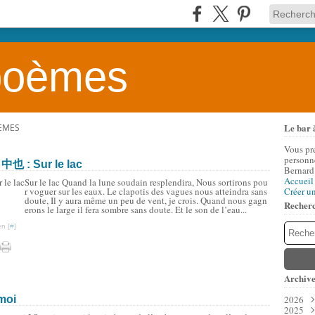
 poèmes
Le bar 
OÈMES
Vous pr
personne
中也 : Sur le lac
Bernard
Accueil
Sur le lac Quand la lune soudain resplendira, Nous sortirons pou
r voguer sur les eaux. Le clapotis des vagues nous atteindra sans
Créer u
doute, Il y aura même un peu de vent, je crois. Quand nous gagn
Recher
erons le large il fera sombre sans doute. Et le son de l’eau...
n [
#
]
Archive
moi
2026
2025
Aoû