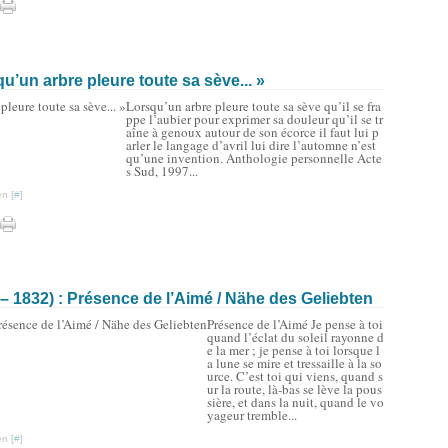
’un arbre pleure toute sa sève... »
Lorsqu’un arbre pleure toute sa sève qu’il se fra
ppe l’aubier pour exprimer sa douleur qu’il se tr
aîne à genoux autour de son écorce il faut lui p
arler le langage d’avril lui dire l’automne n’est
qu’une invention. Anthologie personnelle Acte
s Sud, 1997...
n [
#
]
 1832) : Présence de l’Aimé / Nähe des Geliebten
Présence de l’Aimé Je pense à toi
quand l’éclat du soleil rayonne d
e la mer ; je pense à toi lorsque l
a lune se mire et tressaille à la so
urce. C’est toi qui viens, quand s
ur la route, là-bas se lève la pous
sière, et dans la nuit, quand le vo
yageur tremble...
n [
#
]