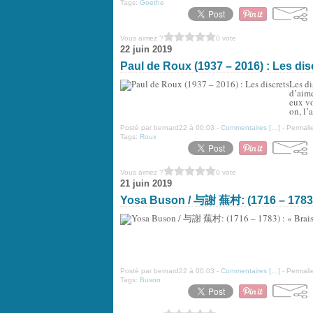
Tags:
Goethe
Vous aimez ?
0 vote
22 juin 2019
Paul de Roux (1937 – 2016) : Les dis
Les di
d’aime
eux vo
on, l’a
Posté par bernard22 à 00:03 -
Commentaires [
…
]
- Permalie
Tags:
Roux
Vous aimez ?
0 vote
21 juin 2019
Yosa Buson / 与謝 蕪村: (1716 – 1783)
Posté par bernard22 à 00:03 -
Commentaires [
…
]
- Permalie
Tags:
Buson