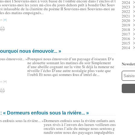
ns-moi I Souviens-moi à voix basse de l’ombre encore dans l’enclos et t
2024
Juil
Déc
s souviens-moi les yeux mi-clos du jours dehors prêt à bondir Oui Souv
2023
Juin
Nov
Déc
oi inlassable de la clairière du poème II Souviens-moi Souviens-moi au
2022
Mai
Oct
Nov
Déc
les des matins empoignés...
2021
Avri
Sep
Oct
Nov
Déc
2020
Mar
Aoû
Sep
Oct
Nov
Déc
n [
#
]
2019
Févr
Juil
Aoû
Sep
Oct
Nov
Déc
2018
Janv
Juin
Juil
Aoû
Sep
Oct
Nov
Déc
2017
Mai
Juin
Juil
Aoû
Sep
Oct
Nov
Déc
2016
Avri
Mai
Juin
Juil
Aoû
Sep
Oct
Nov
Déc
2015
Mar
Avri
Mai
Juin
Juil
Aoû
Sep
Oct
Nov
Déc
2014
Févr
Mar
Avri
Mai
Juin
Juil
Aoû
Sep
Oct
Nov
Déc
 Pourquoi nous émouvoir... »
Janv
Févr
Mar
Avri
Mai
Juin
Juil
Aoû
Sep
Oct
Nov
Déc
Janv
Févr
Mar
Avri
Mai
Juin
Juil
Aoû
Sep
Oct
Nov
Pourquoi nous émouvoir d’un paysage d’oiseaux D’u
Janv
Févr
Mar
Avri
Mai
Juin
Juil
Aoû
Sep
Oct
ne alouette sonnant les matines du soir Simplement
Newslet
Janv
Févr
Mar
Avri
Mai
Juin
Juil
Aoû
Sep
d’une abeille cognant sur la vitre Si déjà la rumeur ne
Janv
Févr
Mar
Avri
Mai
Juin
Juil
Aoû
réveille l’écho D’une autre nostalgie plus vaste que
l’oubli Et nous qui sommes fous d’irréel de...
Janv
Févr
Mar
Avri
Mai
Juin
Juil
Janv
Févr
Mar
Avri
Mai
Juin
n [
#
]
Janv
Févr
Mar
Avri
Mai
Janv
Févr
Mar
Mar
Janv
Févr
Janv
Janv
« Dormeurs enfouis sous la rivière... »
Dormeurs enfouis sous la rivière enfants aux
yeux rivés à l’envers des lueurs veilleurs ens
orcelés sous l’aile du mirage nous sentons g
randir entre nous des paysages impalpables