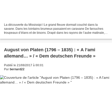
La découverte du Mississipi I Le grand fleuve dormait couché dans la
savane. Dans les lointains brumeux passaient en caravane De farouches
troupeaux d’élans et de bisons. Drapé dans les rayons de l’aube matinale,
Le désert déployait sa splendeur virginale...
August von Platen (1796 – 1835) : « A l’ami
allemand… » / « Dem deutschen Freunde »
Publié le 21/08/2017 à 00:01
Par
bernard22