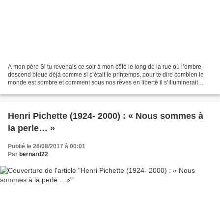
A mon père Si tu revenais ce soir à mon côté le long de la rue où l’ombre
descend bleue déjà comme si c’était le printemps, pour te dire combien le
monde est sombre et comment sous nos rêves en liberté il s’illuminerait
d’espoirs, de pauvres, de ciel,...
Henri Pichette (1924- 2000) : « Nous sommes à
la perle… »
Publié le 26/08/2017 à 00:01
Par
bernard22