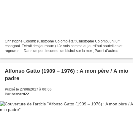
Christophe Colomb (Cristophe Colomb était Christophe Colomb, un juif
espagnol. Extrait des journaux.) I Je vois comme aujourd’hui bouteilles et
rognures… Dans un port inconnu, un bistrot sur la mer ; Parmi d’autres
buveurs aux chapeaux de travers, C’est...
Alfonso Gatto (1909 – 1976) : A mon père / A mio
padre
Publié le 27/08/2017 à 00:06
Par
bernard22