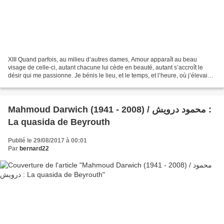
XIII Quand parfois, au milieu d’autres dames, Amour apparaît au beau
visage de celle-ci, autant chacune lui cède en beauté, autant s’accroît le
désir qui me passionne. Je bénis le lieu, et le temps, et l’heure, où j’élevai
mes regards vers un un but si...
Mahmoud Darwich (1941 - 2008) / محمود درويش :
La quasida de Beyrouth
Publié le 29/08/2017 à 00:01
Par
bernard22