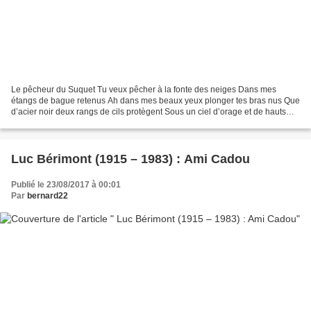
Le pêcheur du Suquet Tu veux pêcher à la fonte des neiges Dans mes
étangs de bague retenus Ah dans mes beaux yeux plonger tes bras nus Que
d’acier noir deux rangs de cils protègent Sous un ciel d’orage et de hauts
sapins Pêcheur mouillé couvert d’écailles...
Luc Bérimont (1915 – 1983) : Ami Cadou
Publié le 23/08/2017 à 00:01
Par
bernard22