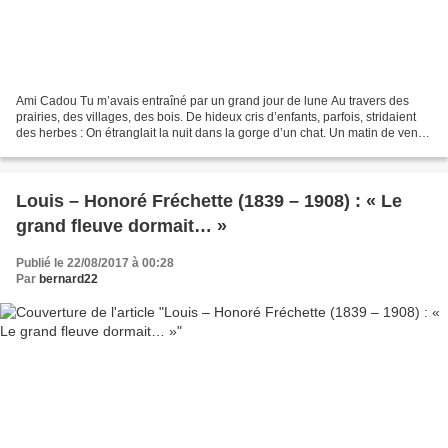
Ami Cadou Tu m’avais entraîné par un grand jour de lune Au travers des
prairies, des villages, des bois. De hideux cris d’enfants, parfois, stridaient
des herbes : On étranglait la nuit dans la gorge d’un chat. Un matin de vent
pur, de soleil en médaille...
Louis – Honoré Fréchette (1839 – 1908) : « Le
grand fleuve dormait… »
Publié le 22/08/2017 à 00:28
Par
bernard22