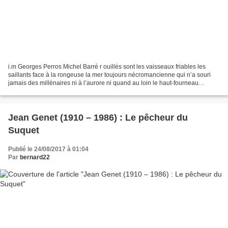
i.m Georges Perros Michel Barré r ouillés sont les vaisseaux friables les
saillants face à la rongeuse la mer toujours nécromancienne qui n’a souri
jamais des millénaires ni à l’aurore ni quand au loin le haut-fourneau
dégueule en silence ses gueuses...
Jean Genet (1910 – 1986) : Le pêcheur du
Suquet
Publié le 24/08/2017 à 01:04
Par
bernard22