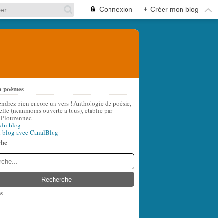
Connexion
+
Créer mon blog
à poèmes
endrez bien encore un vers ! Anthologie de poésie,
lle (néanmoins ouverte à tous), établie par
 Plouzennec
 du blog
n blog avec CanalBlog
che
s
t
(8)