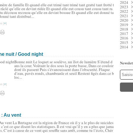
2024
Juil
Déc
mère de famille Et quand elle eut trimé tant trimé tant gratté tant frotté t
2023
Juin
Nov
Déc
 râclé qu’elle en devint ridée Et quand elle eut cousu tant cousu tant ra
2022
Mai
Oct
Nov
Déc
tu décousu recousu qu’elle en devint bossue Et quand elle eut donné ta
2021
Avri
Sep
Oct
Nov
Déc
donné tant distribué...
2020
Mar
Aoû
Sep
Oct
Nov
Déc
n [
#
]
2019
Févr
Juil
Aoû
Sep
Oct
Nov
Déc
2018
Janv
Juin
Juil
Aoû
Sep
Oct
Nov
Déc
2017
Mai
Juin
Juil
Aoû
Sep
Oct
Nov
Déc
2016
Avri
Mai
Juin
Juil
Aoû
Sep
Oct
Nov
Déc
2015
Mar
Avri
Mai
Juin
Juil
Aoû
Sep
Oct
Nov
Déc
2014
Févr
Mar
Avri
Mai
Juin
Juil
Aoû
Sep
Oct
Nov
Déc
Janv
Févr
Mar
Avri
Mai
Juin
Juil
Aoû
Sep
Oct
Nov
Déc
e nuit / Good night
Janv
Févr
Mar
Avri
Mai
Juin
Juil
Aoû
Sep
Oct
Nov
Janv
Févr
Mar
Avri
Mai
Juin
Juil
Aoû
Sep
Oct
Bonne nuit Le loquet se soulève, un îlot de lumière S’étend d
Newslet
Janv
Févr
Mar
Avri
Mai
Juin
Juil
Aoû
Sep
ans la cour. Voûtant le dos sous la porte basse, Dans ce couloir
Janv
Févr
Mar
Avri
Mai
Juin
Juil
Aoû
doré ils passent Puis s’évanouissent dans l’obscurité. Flaque
d’eau, pavés ronds, chambranle et seuil Restent figés dans ce b
Janv
Févr
Mar
Avri
Mai
Juin
Juil
loc...
Janv
Févr
Mar
Avri
Mai
Juin
Janv
Févr
Mar
Avri
Mai
n [
#
]
Janv
Févr
Mar
Mar
Janv
Févr
Janv
Janv
 : Au vent
Au vent La Bretagne est la région de France où il y a le plus de suicides
; c’est ce que disent les statistiques. Il est vrai qu’il y en a plus que jama
is. C’est à cause de ce vent qui souffle sans arrêt, comme tu l’écris, Chér