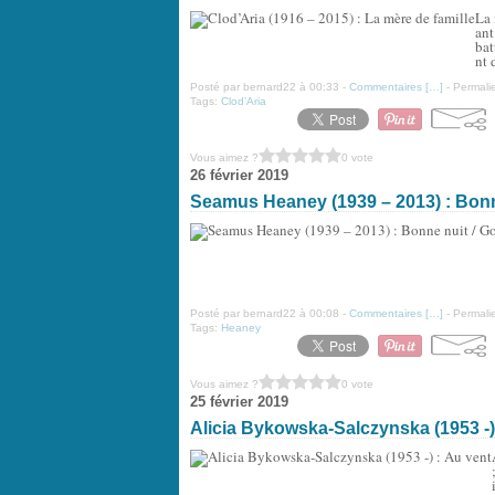
La 
ant
bat
nt 
Posté par bernard22 à 00:33 -
Commentaires [
…
]
- Permalie
Tags:
Clod’Aria
Vous aimez ?
0 vote
26 février 2019
Seamus Heaney (1939 – 2013) : Bonn
Posté par bernard22 à 00:08 -
Commentaires [
…
]
- Permalie
Tags:
Heaney
Vous aimez ?
0 vote
25 février 2019
Alicia Bykowska-Salczynska (1953 -)