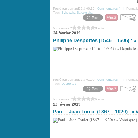
Posté par bernard22 à 00:15 -
Commentaires [
…
]
- Permalie
Tags:
Bykowska-Salczynska
Vous aimez ?
0 vote
24 février 2019
Philippe Desportes (1546 – 1606) : « 
Posté par bernard22 à 01:09 -
Commentaires [
…
]
- Permalie
Tags:
Desportes
Vous aimez ?
0 vote
23 février 2019
Paul – Jean Toulet (1867 – 1920) : « Vo