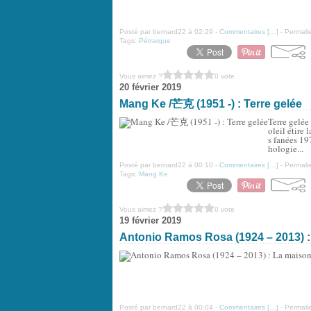
Posté par bernard22 à 02:29 -
Commentaires [
…
]
- Permalie
Tags:
Pétrarque
Vous aimez ?
0 vote
20 février 2019
Mang Ke /芒克 (1951 -) : Terre gelée
Terre gelée
oleil étire
s fanées 19
hologie...
Posté par bernard22 à 00:10 -
Commentaires [
…
]
- Permalie
Tags:
Mang Ke
Vous aimez ?
0 vote
19 février 2019
Antonio Ramos Rosa (1924 – 2013) :
Posté par bernard22 à 00:04 -
Commentaires [
…
]
- Permalie