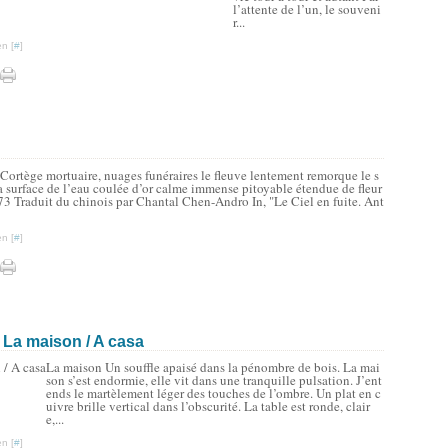
l’attente de l’un, le souveni
r...
n [
#
]
 Cortège mortuaire, nuages funéraires le fleuve lentement remorque le s
 la surface de l’eau coulée d’or calme immense pitoyable étendue de fleur
73 Traduit du chinois par Chantal Chen-Andro In, "Le Ciel en fuite. Ant
n [
#
]
 La maison / A casa
La maison Un souffle apaisé dans la pénombre de bois. La mai
son s’est endormie, elle vit dans une tranquille pulsation. J’ent
ends le martèlement léger des touches de l’ombre. Un plat en c
uivre brille vertical dans l’obscurité. La table est ronde, clair
e,...
n [
#
]