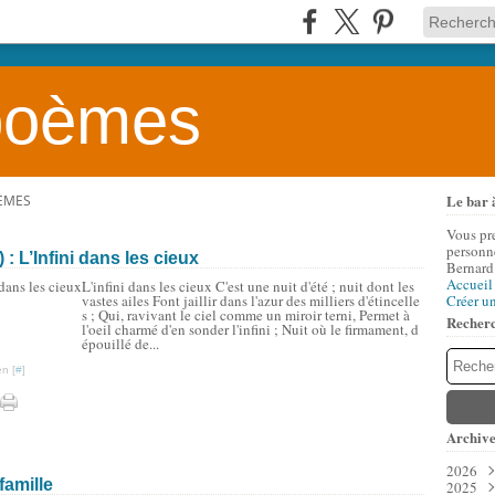
 poèmes
Le bar 
OÈMES
Vous pr
personne
: L’Infini dans les cieux
Bernard
Accueil
L'infini dans les cieux C'est une nuit d'été ; nuit dont les
vastes ailes Font jaillir dans l'azur des milliers d'étincelle
Créer u
s ; Qui, ravivant le ciel comme un miroir terni, Permet à
Recher
l'oeil charmé d'en sonder l'infini ; Nuit où le firmament, d
épouillé de...
n [
#
]
Archive
2026
famille
2025
Aoû