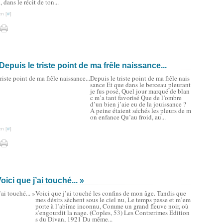
i, dans le récit de ton...
n [
#
]
Depuis le triste point de ma frêle naissance...
Depuis le triste point de ma frêle nais
sance Et que dans le berceau pleurant
je fus posé, Quel jour marqué de blan
c m’a tant favorisé Que de l’ombre
d’un bien j’aie eu de la jouissance ?
A peine étaient séchés les pleurs de m
on enfance Qu’au froid, au...
n [
#
]
ici que j’ai touché... »
Voici que j’ai touché les confins de mon âge. Tandis que
mes désirs sèchent sous le ciel nu, Le temps passe et m’em
porte à l’abîme inconnu, Comme un grand fleuve noir, où
s’engourdit la nage. (Coples, 53) Les Contrerimes Edition
s du Divan, 1921 Du même...