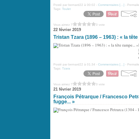
Posté par bernard22 à 00:02 -
Commentaires [
…
]
- Permalie
Tags:
Toulet
Vous aimez ?
0 vote
22 février 2019
Tristan Tzara (1896 – 1963) : « la tête
Posté par bernard22 à 01:34 -
Commentaires [
…
]
- Permalie
Tags:
Tzara
Vous aimez ?
0 vote
21 février 2019
François Pétrarque / Francesco Petrarca
fugge... »