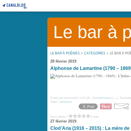
Le bar à
LE BAR À POÈMES
>
CATEGORIES
>
LE BAR À P
28 février 2019
Alphonse de Lamartine (1790 – 1869) 
Posté par bernard22 à 02:18 -
Commentaires [
…
]
- Permalie
Tags:
Lamartine
Vous aimez ?
0 vote
27 février 2019
Clod’Aria (1916 – 2015) : La mère de 