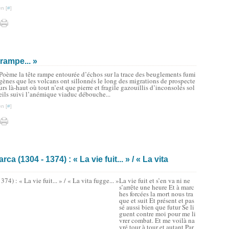
n [
#
]
 rampe... »
Poème la tête rampe entourée d’échos sur la trace des beuglements fumi
gènes que les volcans ont sillonnés le long des migrations de prospecte
urs là-haut où tout n’est que pierre et fragile gazouillis d’inconsolés sol
eils suivi l’anémique viaduc débouche...
n [
#
]
 (1304 - 1374) : « La vie fuit... » / « La vita
La vie fuit et s’en va ni ne
s’arrête une heure Et à marc
hes forcées la mort nous tra
que et suit Et présent et pas
sé aussi bien que futur Se li
guent contre moi pour me li
vrer combat. Et me voilà na
vré tour à tour et autant Par