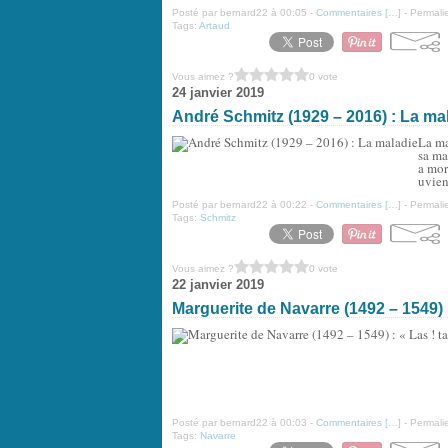
Posté par bernard22 à 00:05 -
Commentaires [
…
]
- Permalie
Tags:
Artaud
Vous aimez ?
0 vote
24 janvier 2019
André Schmitz (1929 – 2016) : La ma
La ma
sa ma
a mor
uvient
Posté par bernard22 à 00:22 -
Commentaires [
…
]
- Permalie
Tags:
Schmitz
Vous aimez ?
0 vote
22 janvier 2019
Marguerite de Navarre (1492 – 1549) : 
Posté par bernard22 à 00:03 -
Commentaires [
…
]
- Permalie
Tags:
Navarre