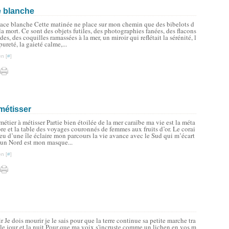
e blanche
lace blanche Cette matinée ne place sur mon chemin que des bibelots d
la mort. Ce sont des objets futiles, des photographies fanées, des flacons
des, des coquilles ramassées à la mer, un miroir qui reflétait la sérénité, l
pureté, la gaieté calme,...
n [
#
]
 métisser
métier à métisser Partie bien étoilée de la mer caraïbe ma vie est la méta
re et la table des voyages couronnés de femmes aux fruits d’or. Le corai
leu d’une île éclaire mon parcours la vie avance avec le Sud qui m’écart
 un Nord est mon masque...
n [
#
]
r Je dois mourir je le sais pour que la terre continue sa petite marche tra
 le jour et la nuit Pour que ma voix s'incruste comme un lichen en vos m