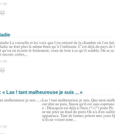
n [
#
]
ladie
ladie La vaisselle et les voix que l’on entend de la chambre où l’on fait
ladie ne font plus le même bruit qu’à l’ordinaire. C’est déjà du pays de l
t qu’on en écoute le feulement, venu de loin à ce qu’il semble. On se so
 encore, certes,...
n [
#
]
« Las ! tant malheureuse je suis ... »
Las ! tant malheureuse je suis, Que mon malh
eur dire ne puis, Sinon qu'il est sans espéranc
e : Désespoir est déjà à l'huis (*) (*) porte Po
ur me jeter au fond du puits Où n'a d'en saillir
apparence. Tant de larmes jettent mes yeux Q
u'ils ne voient terre...
n [
#
]