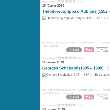
Vous aimez ?
0 vote
18 février 2019
Théodore Agrippa d’Aubigné (1552 – 1
Posté par bernard22 à 00:03 -
Commentaires [
…
]
- Permalie
Tags:
Aubigné
Vous aimez ?
0 vote
11 février 2019
Georges Schehadé (1905 – 1989) : « I
Posté par bernard22 à 00:01 -
Commentaires [
…
]
- Permalie
Tags:
Schehadé (Georges)
Vous aimez ?
0 vote
13 janvier 2019