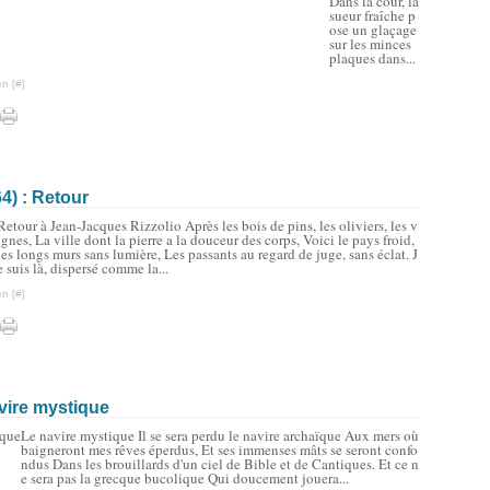
Dans la cour, la
sueur fraîche p
ose un glaçage
sur les minces
plaques dans...
n [
#
]
4) : Retour
Retour à Jean-Jacques Rizzolio Après les bois de pins, les oliviers, les v
ignes, La ville dont la pierre a la douceur des corps, Voici le pays froid,
les longs murs sans lumière, Les passants au regard de juge, sans éclat. J
e suis là, dispersé comme la...
n [
#
]
avire mystique
Le navire mystique Il se sera perdu le navire archaïque Aux mers où
baigneront mes rêves éperdus, Et ses immenses mâts se seront confo
ndus Dans les brouillards d'un ciel de Bible et de Cantiques. Et ce n
e sera pas la grecque bucolique Qui doucement jouera...