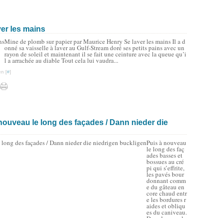
ver les mains
Mine de plomb sur papier par Maurice Henry Se laver les mains Il a d
onné sa vaisselle à laver au Gulf-Stream doré ses petits pains avec un
rayon de soleil et maintenant il se fait une ceinture avec la queue qu’i
l a arrachée au diable Tout cela lui vaudra...
n [
#
]
à nouveau le long des façades / Dann nieder die
Puis à nouveau
le long des faç
ades basses et
bossues au cré
pi qui s’effrite,
les pavés bour
donnant comm
e du gâteau en
core chaud entr
e les bordures r
aides et obliqu
es du caniveau.