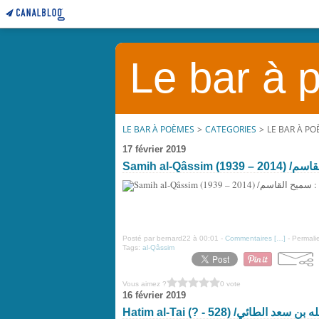
Le bar à
LE BAR À POÈMES
>
CATEGORIES
>
LE BAR À P
17 février 2019
Posté par bernard22 à 00:01 -
Commentaires [
…
]
- Permalie
Tags:
al-Qâssim
Vous aimez ?
0 vote
16 février 2019