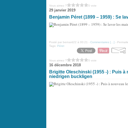
Vous aimez ?
0 vote
29 janvier 2019
Benjamin Péret (1899 – 1959) : Se la
Posté par bernard22 à 00:21 -
Commentaires [
…
]
- Permalie
Tags:
Péret
Vous aimez ?
0 vote
16 décembre 2018
Brigitte Oleschinski (1955 -) : Puis 
niedrigen buckligen