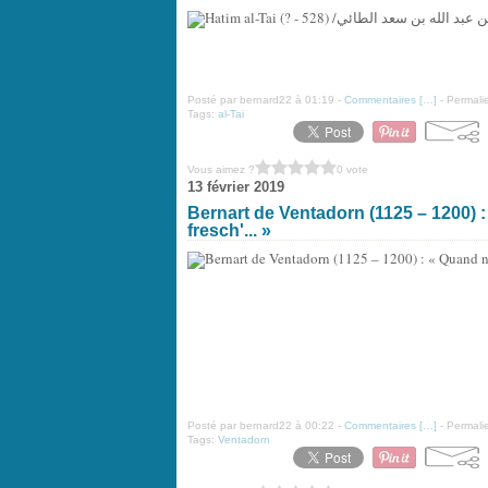
Posté par bernard22 à 01:19 -
Commentaires [
…
]
- Permalie
Tags:
al-Tai
Vous aimez ?
0 vote
13 février 2019
Bernart de Ventadorn (1125 – 1200) : 
fresch'... »
Posté par bernard22 à 00:22 -
Commentaires [
…
]
- Permalie
Tags:
Ventadorn