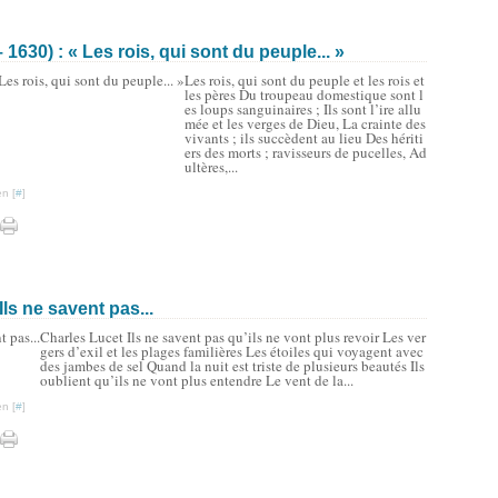
630) : « Les rois, qui sont du peuple... »
Les rois, qui sont du peuple et les rois et
les pères Du troupeau domestique sont l
es loups sanguinaires ; Ils sont l’ire allu
mée et les verges de Dieu, La crainte des
vivants ; ils succèdent au lieu Des hériti
ers des morts ; ravisseurs de pucelles, Ad
ultères,...
n [
#
]
ls ne savent pas...
Charles Lucet Ils ne savent pas qu’ils ne vont plus revoir Les ver
gers d’exil et les plages familières Les étoiles qui voyagent avec
des jambes de sel Quand la nuit est triste de plusieurs beautés Ils
oublient qu’ils ne vont plus entendre Le vent de la...
n [
#
]