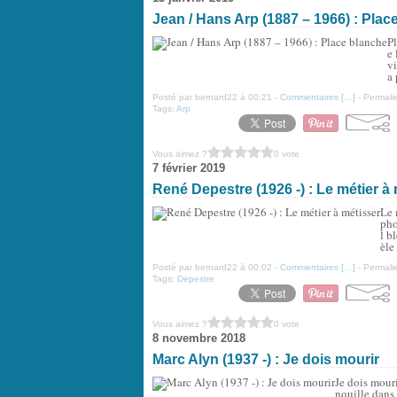
Jean / Hans Arp (1887 – 1966) : Plac
P
e 
vi
a 
Posté par bernard22 à 00:21 -
Commentaires [
…
]
- Permalie
Tags:
Arp
Vous aimez ?
0 vote
7 février 2019
René Depestre (1926 -) : Le métier à
Le 
pho
l b
èle
Posté par bernard22 à 00:02 -
Commentaires [
…
]
- Permalie
Tags:
Depestre
Vous aimez ?
0 vote
8 novembre 2018
Marc Alyn (1937 -) : Je dois mourir
Je dois mouri
nquille dans