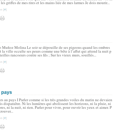
les griffes de mes rires et les mains liée de mes larmes Je dois mourir...
n [
#
]
 Muñoz Molina Le soir se dépouille de ses pigeons quand les ombres
et la ville occulte ses peurs comme une bête à l’affut qui attend la nuit p
eilles rancoeurs contre ses fils ; Sur les vieux murs, souillés...
n [
#
]
u pays
s au pays I Parler comme si les très grandes voiles du matin ne devaien
is disparaître. Ni les lumières qui abolissent les horizons, ni la pluie, ni
bres, ni la nuit, ni rien. Parler pour vivre, pour ouvrir les yeux et aimer. P
trouver...
n [
#
]