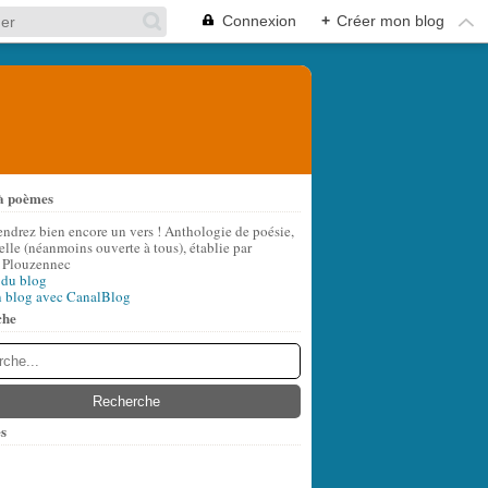
Connexion
+
Créer mon blog
à poèmes
endrez bien encore un vers ! Anthologie de poésie,
lle (néanmoins ouverte à tous), établie par
 Plouzennec
 du blog
n blog avec CanalBlog
che
s
t
(6)