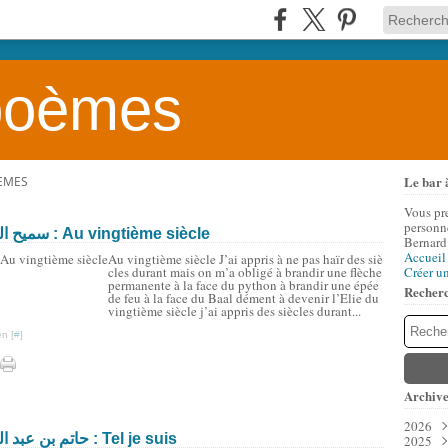
 poèmes
Le bar 
OÈMES
Vous pr
personne
Samih al-Qâssim (1939 – 2014) /سميح القاسم : Au vingtième siècle
Bernard
Accueil
Au vingtième siècle J’ai appris à ne pas haïr des siè
cles durant mais on m’a obligé à brandir une flèche
Créer u
permanente à la face du python à brandir une épée
Recher
de feu à la face du Baal dément à devenir l’Elie du
vingtième siècle j’ai appris des siècles durant...
n [
#
]
Archive
2026
Hatim al-Tai (? - 528) /حاتم بن عبد الله بن سعد الطائي : Tel je suis
2025
Aoû