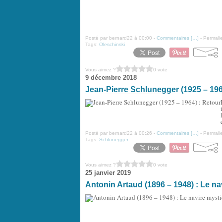
Posté par bernard22 à 00:00 -
Commentaires [
…
]
- Permalie
Tags:
Oleschinski
Vous aimez ?
0 vote
9 décembre 2018
Jean-Pierre Schlunegger (1925 – 196
Posté par bernard22 à 00:26 -
Commentaires [
…
]
- Permalie
Tags:
Schlunegger
Vous aimez ?
0 vote
25 janvier 2019
Antonin Artaud (1896 – 1948) : Le n