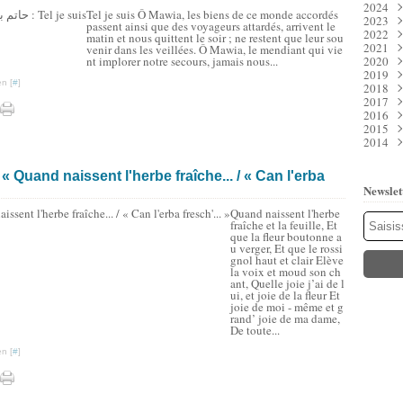
2024
Juil
Déc
Tel je suis Ô Mawia, les biens de ce monde accordés
2023
Juin
Nov
Déc
passent ainsi que des voyageurs attardés, arrivent le
2022
Mai
Oct
Nov
Déc
matin et nous quittent le soir ; ne restent que leur sou
2021
Avri
Sep
Oct
Nov
Déc
venir dans les veillées. Ô Mawia, le mendiant qui vie
nt implorer notre secours, jamais nous...
2020
Mar
Aoû
Sep
Oct
Nov
Déc
2019
Févr
Juil
Aoû
Sep
Oct
Nov
Déc
n [
#
]
2018
Janv
Juin
Juil
Aoû
Sep
Oct
Nov
Déc
2017
Mai
Juin
Juil
Aoû
Sep
Oct
Nov
Déc
2016
Avri
Mai
Juin
Juil
Aoû
Sep
Oct
Nov
Déc
2015
Mar
Avri
Mai
Juin
Juil
Aoû
Sep
Oct
Nov
Déc
2014
Févr
Mar
Avri
Mai
Juin
Juil
Aoû
Sep
Oct
Nov
Déc
Janv
Févr
Mar
Avri
Mai
Juin
Juil
Aoû
Sep
Oct
Nov
Déc
Janv
Févr
Mar
Avri
Mai
Juin
Juil
Aoû
Sep
Oct
Nov
« Quand naissent l'herbe fraîche... / « Can l'erba
Janv
Févr
Mar
Avri
Mai
Juin
Juil
Aoû
Sep
Oct
Newslet
Janv
Févr
Mar
Avri
Mai
Juin
Juil
Aoû
Sep
Janv
Févr
Mar
Avri
Mai
Juin
Juil
Aoû
Quand naissent l'herbe
Janv
Févr
Mar
Avri
Mai
Juin
Juil
fraîche et la feuille, Et
que la fleur boutonne a
Janv
Févr
Mar
Avri
Mai
Juin
u verger, Et que le rossi
Janv
Févr
Mar
Avri
Mai
gnol haut et clair Elève
Janv
Févr
Mar
Mar
la voix et moud son ch
Janv
Févr
Janv
ant, Quelle joie j’ai de l
Janv
ui, et joie de la fleur Et
joie de moi - même et g
rand’ joie de ma dame,
De toute...
n [
#
]