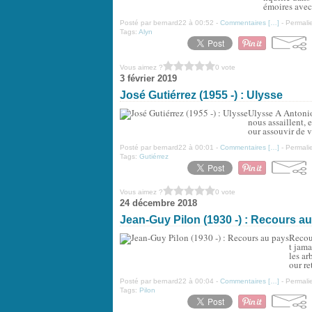
émoires avec 
Posté par bernard22 à 00:52 -
Commentaires [
…
]
- Permalie
Tags:
Alyn
Vous aimez ?
0 vote
3 février 2019
José Gutiérrez (1955 -) : Ulysse
Ulysse A Antonio
nous assaillent, 
our assouvir de vi
Posté par bernard22 à 00:01 -
Commentaires [
…
]
- Permalie
Tags:
Gutiérrez
Vous aimez ?
0 vote
24 décembre 2018
Jean-Guy Pilon (1930 -) : Recours a
Recour
t jama
les ar
our re
Posté par bernard22 à 00:04 -
Commentaires [
…
]
- Permalie
Tags:
Pilon