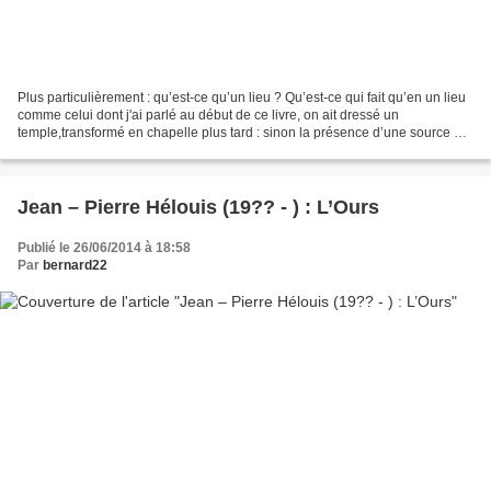
Plus particulièrement : qu’est-ce qu’un lieu ? Qu’est-ce qui fait qu’en un lieu
comme celui dont j'ai parlé au début de ce livre, on ait dressé un
temple,transformé en chapelle plus tard : sinon la présence d’une source et
le sentiment obscur d’y avoir...
Jean – Pierre Hélouis (19?? - ) : L’Ours
Publié le 26/06/2014 à 18:58
Par
bernard22