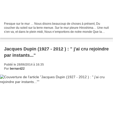
Fresque sur le mur … Nous disons beaucoup de choses à présent, Du
coucher du soleil sur la terre menue. Sur le mur pleure Hiroshima… Une nuit
s’en va, et dans le plein midi, Nous n’emportons de notre monde Que la
forme du trépas. … Pour tes yeux, d’autres...
Jacques Dupin (1927 - 2012 ) : " j'ai cru rejoindre
par instants..."
Publié le 28/06/2014 à 16:35
Par
bernard22