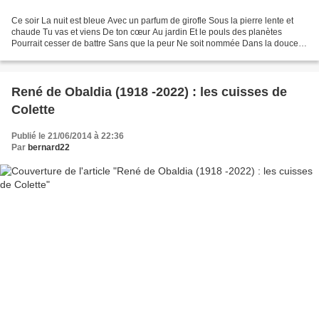
Ce soir La nuit est bleue Avec un parfum de girofle Sous la pierre lente et
chaude Tu vas et viens De ton cœur Au jardin Et le pouls des planètes
Pourrait cesser de battre Sans que la peur Ne soit nommée Dans la douceur
des choses. Si nous allions vers...
René de Obaldia (1918 -2022) : les cuisses de
Colette
Publié le 21/06/2014 à 22:36
Par
bernard22