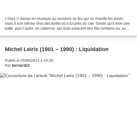
L’Ours I l danse en musique au souvenir du feu qui lui chauffa les pieds,
mais à son rythme rêve des forêts où il fut près du ciel. Tandis qu’il lève une
patte, puis l’autre, en cadence, ses bras enlacent des fûts lointains ou, au
septentrion, une compagne...
Michel Leiris (1901 – 1990) : Liquidation
Publié le 25/06/2014 à 19:30
Par
bernard22