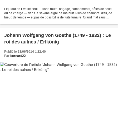
Liquidation Eveillé seul — sans route, bagage, campements, bêtes de selle
ou de charge — dans la savane aigre de ma nuit. Plus de chambre, d'air, de
lueur, de temps — et pas de possibilité de fuite lunaire. Grand mât sans
signe ni oriflamme, — mentule...
Johann Wolfgang von Goethe (1749 - 1832) : Le
roi des aulnes / Erlkönig
Publié le 23/06/2014 à 22:40
Par
bernard22