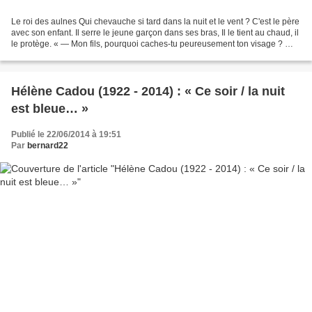
Le roi des aulnes Qui chevauche si tard dans la nuit et le vent ? C'est le père
avec son enfant. Il serre le jeune garçon dans ses bras, Il le tient au chaud, il
le protège. « — Mon fils, pourquoi caches-tu peureusement ton visage ? —
Père, ne vois-tu...
Hélène Cadou (1922 - 2014) : « Ce soir / la nuit
est bleue… »
Publié le 22/06/2014 à 19:51
Par
bernard22