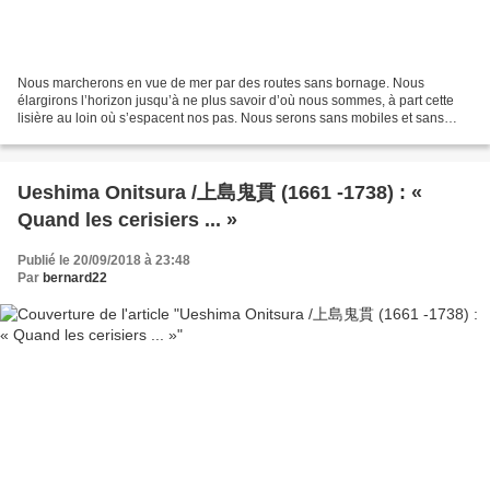
Nous marcherons en vue de mer par des routes sans bornage. Nous
élargirons l’horizon jusqu’à ne plus savoir d’où nous sommes, à part cette
lisière au loin où s’espacent nos pas. Nous serons sans mobiles et sans
arbres pour nous guider. Ainsi serons-nous...
Ueshima Onitsura /上島鬼貫 (1661 -1738) : «
Quand les cerisiers ... »
Publié le 20/09/2018 à 23:48
Par
bernard22