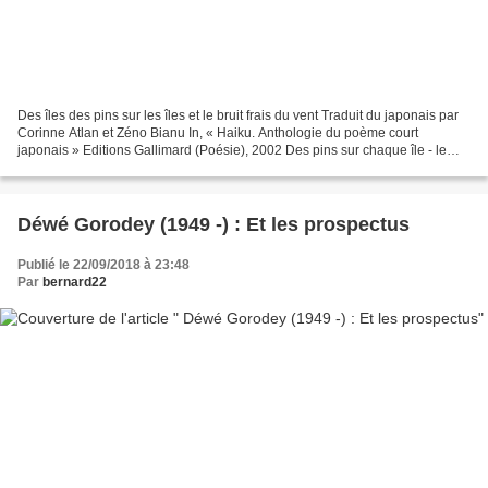
Des îles des pins sur les îles et le bruit frais du vent Traduit du japonais par
Corinne Atlan et Zéno Bianu In, « Haiku. Anthologie du poème court
japonais » Editions Gallimard (Poésie), 2002 Des pins sur chaque île - le
bruit du vent est frais Traduit...
Déwé Gorodey (1949 -) : Et les prospectus
Publié le 22/09/2018 à 23:48
Par
bernard22