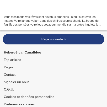
Vous mes morts Vos rêves sont devenus orphelins La nuit a couvert les
images Votre langue volant dans des chiffres secrets chante La troupe de
fugitifs des pensées votre legs voyageur mendie sur ma grève Inquiète je
suis très effrayée de saisir le trésor...
Page suivante >
Hébergé par Canalblog
Top articles
Pages
Contact
Signaler un abus
C.G.U.
Cookies et données personnelles
Préférences cookies