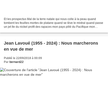
Et les prospectus Mal de la terre natale qui nous colle à la peau quand
tombent les feuilles mortes de platane quand se lève le mistral quand passe
un jet Ile du nickel profit des rapaces mon pays pillé du Pacifique mon
peuple colonisé d’Océanie qui s’éveille...
Jean Lavoué (1955 - 2024) : Nous marcherons
en vue de mer
Publié le 22/09/2018 à 00:09
Par
bernard22