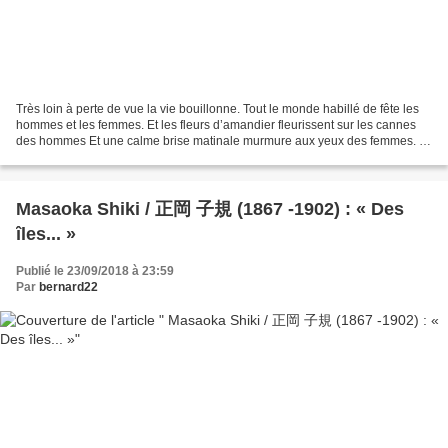
Très loin à perte de vue la vie bouillonne. Tout le monde habillé de fête les
hommes et les femmes. Et les fleurs d’amandier fleurissent sur les cannes
des hommes Et une calme brise matinale murmure aux yeux des femmes. Et
la mort n’a pas de vie et la...
Masaoka Shiki / 正岡 子規 (1867 -1902) : « Des
îles... »
Publié le 23/09/2018 à 23:59
Par
bernard22