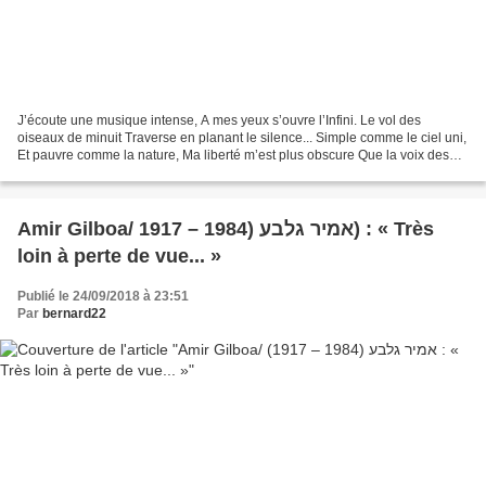
J’écoute une musique intense, A mes yeux s’ouvre l’Infini. Le vol des
oiseaux de minuit Traverse en planant le silence... Simple comme le ciel uni,
Et pauvre comme la nature, Ma liberté m’est plus obscure Que la voix des
oiseaux de nuit. Là-haut, blafard...
Amir Gilboa/ אמיר גלבע (1984 – 1917) : « Très
loin à perte de vue... »
Publié le 24/09/2018 à 23:51
Par
bernard22