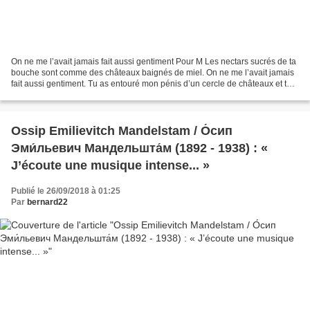
On ne me l’avait jamais fait aussi gentiment Pour M Les nectars sucrés de ta
bouche sont comme des châteaux baignés de miel. On ne me l’avait jamais
fait aussi gentiment. Tu as entouré mon pénis d’un cercle de châteaux et tu
les fais tourbillonner comme...
Ossip Emilievitch Mandelstam / О́сип
Эми́льевич Мандельшта́м (1892 - 1938) : «
J’écoute une musique intense... »
Publié le 26/09/2018 à 01:25
Par
bernard22