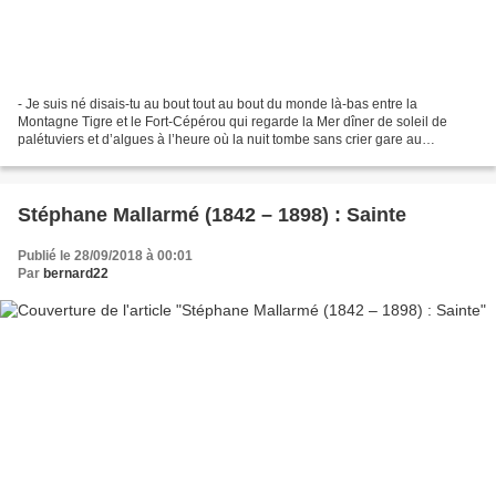
- Je suis né disais-tu au bout tout au bout du monde là-bas entre la
Montagne Tigre et le Fort-Cépérou qui regarde la Mer dîner de soleil de
palétuviers et d’algues à l’heure où la nuit tombe sans crier gare au
crépuscule Du vieux Dégradé-des-Cannes témoin...
Stéphane Mallarmé (1842 – 1898) : Sainte
Publié le 28/09/2018 à 00:01
Par
bernard22