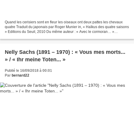
Quand les cerisiers sont en fleur les oiseaux ont deux pattes les chevaux
quatre Traduit du japonais par Roger Munier in, « Haïkus des quatre saisons
» Editions du Seuil, 2010 Du même auteur : « Avec le cormoran… »
(17/05/2015) « La brise fraîche... »...
Nelly Sachs (1891 – 1970) : « Vous mes morts...
» / « Ihr meine Toten... »
Publié le 16/09/2018 à 00:01
Par
bernard22