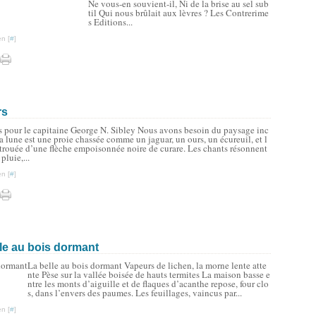
Ne vous-en souvient-il, Ni de la brise au sel sub
til Qui nous brûlait aux lèvres ? Les Contrerime
s Editions...
n [
#
]
rs
 pour le capitaine George N. Sibley Nous avons besoin du paysage inc
a lune est une proie chassée comme un jaguar, un ours, un écureuil, et l
t trouée d’une flèche empoisonnée noire de curare. Les chants résonnent
luie,...
n [
#
]
lle au bois dormant
La belle au bois dormant Vapeurs de lichen, la morne lente atte
nte Pèse sur la vallée boisée de hauts termites La maison basse e
ntre les monts d’aiguille et de flaques d’acanthe repose, four clo
s, dans l’envers des paumes. Les feuillages, vaincus par...
n [
#
]