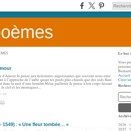
 poèmes
Le bar 
OÈMES
Vous pr
personne
’amour
Bernard
Accueil
re d’Amour Je pense aux holoturies angoissantes qui souvent nous ento
nt à l’approche de l’aube quant tes pieds plus chauds que des nids flam
Créer u
t dans la nuit d’une lumière bleue pailletée Je pense à ton corps faisant
Recher
t le ciel et les montagnes...
n [
#
]
Archive
1549) : « Une fleur tombée… »
2026
2025
Aoû