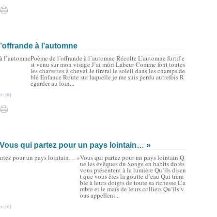
’offrande à l’automne
Poème de l’offrande à l’automne Récolte L’automne furtif e
st venu sur mon visage J’ai mûri Labeur Comme font toutes
les charrettes à cheval Je tirerai le soleil dans les champs de
blé Enfance Route sur laquelle je me suis perdu autrefois R
egarder au loin...
n [
#
]
Vous qui partez pour un pays lointain… »
Vous qui partez pour un pays lointain Q
ue les évêques du Songe en habits dorés
vous présentent à la lumière Qu’ils disen
t que vous êtes la goutte d’eau Qui trem
ble à leurs doigts de toute sa richesse L’a
mbre et le maïs de leurs colliers Qu’ils v
ous appellent...
n [
#
]