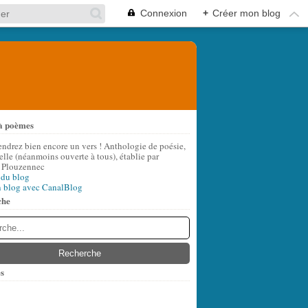
Connexion
+
Créer mon blog
à poèmes
endrez bien encore un vers ! Anthologie de poésie,
lle (néanmoins ouverte à tous), établie par
 Plouzennec
 du blog
n blog avec CanalBlog
che
s
t
(6)