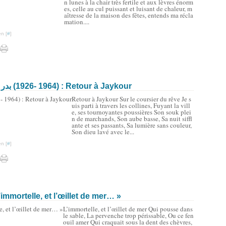
n lunes à la chair très fertile et aux lèvres énorm
es, celle au cul puissant et luisant de chaleur, m
aîtresse de la maison des fêtes, entends ma récla
mation....
n [
#
]
Badr Châker al-Sayyâb / بدر شاكر السياب ‎(1926- 1964) : Retour à Jaykour
Retour à Jaykour Sur le coursier du rêve Je s
uis parti à travers les collines, Fuyant la vill
e, ses tournoyantes poussières Son souk plei
n de marchands, Son aube basse, Sa nuit siffl
ante et ses passants, Sa lumière sans couleur,
Son dieu lavé avec le...
n [
#
]
’immortelle, et l’œillet de mer… »
L’immortelle, et l’œillet de mer Qui pousse dans
le sable, La pervenche trop périssable, Ou ce fen
ouil amer Qui craquait sous la dent des chèvres,