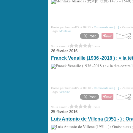
Posté par bernard22 à 09:25 -
Commentaires [
…
]
- Permalie
Tags:
Moritake
Vous aimez ?
0 vote
26 février 2016
Franck Venaille (1936 -2018 ) : « la tê
Posté par bernard22 à 09:18 -
Commentaires [
…
]
- Permalie
Tags:
Venaille
Vous aimez ?
0 vote
25 février 2016
Luis Antonio de Villena (1951 - ) : Or