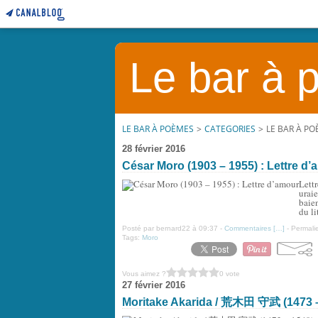
Le bar à
LE BAR À POÈMES
>
CATEGORIES
>
LE BAR À P
28 février 2016
César Moro (1903 – 1955) : Lettre d
Lett
uraie
baien
du li
Posté par bernard22 à 09:37 -
Commentaires [
…
]
- Permalie
Tags:
Moro
Vous aimez ?
0 vote
27 février 2016
Moritake Akarida / 荒木田 守武 (1473 – 