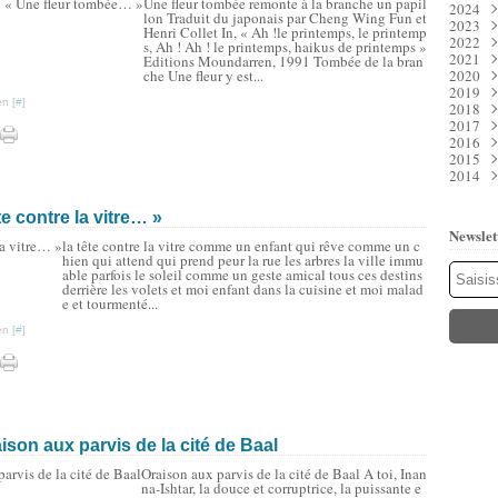
Une fleur tombée remonte à la branche un papil
2024
Juil
Déc
lon Traduit du japonais par Cheng Wing Fun et
2023
Juin
Nov
Déc
Henri Collet In, « Ah !le printemps, le printemp
2022
Mai
Oct
Nov
Déc
s, Ah ! Ah ! le printemps, haikus de printemps »
2021
Avri
Sep
Oct
Nov
Déc
Editions Moundarren, 1991 Tombée de la bran
che Une fleur y est...
2020
Mar
Aoû
Sep
Oct
Nov
Déc
2019
Févr
Juil
Aoû
Sep
Oct
Nov
Déc
n [
#
]
2018
Janv
Juin
Juil
Aoû
Sep
Oct
Nov
Déc
2017
Mai
Juin
Juil
Aoû
Sep
Oct
Nov
Déc
2016
Avri
Mai
Juin
Juil
Aoû
Sep
Oct
Nov
Déc
2015
Mar
Avri
Mai
Juin
Juil
Aoû
Sep
Oct
Nov
Déc
2014
Févr
Mar
Avri
Mai
Juin
Juil
Aoû
Sep
Oct
Nov
Déc
Janv
Févr
Mar
Avri
Mai
Juin
Juil
Aoû
Sep
Oct
Nov
Déc
Janv
Févr
Mar
Avri
Mai
Juin
Juil
Aoû
Sep
Oct
Nov
te contre la vitre… »
Janv
Févr
Mar
Avri
Mai
Juin
Juil
Aoû
Sep
Oct
Newslet
Janv
Févr
Mar
Avri
Mai
Juin
Juil
Aoû
Sep
la tête contre la vitre comme un enfant qui rêve comme un c
Janv
Févr
Mar
Avri
Mai
Juin
Juil
Aoû
hien qui attend qui prend peur la rue les arbres la ville immu
able parfois le soleil comme un geste amical tous ces destins
Janv
Févr
Mar
Avri
Mai
Juin
Juil
derrière les volets et moi enfant dans la cuisine et moi malad
Janv
Févr
Mar
Avri
Mai
Juin
e et tourmenté...
Janv
Févr
Mar
Avri
Mai
Janv
Févr
Mar
Mar
n [
#
]
Janv
Févr
Janv
Janv
aison aux parvis de la cité de Baal
Oraison aux parvis de la cité de Baal A toi, Inan
na-Ishtar, la douce et corruptrice, la puissante e