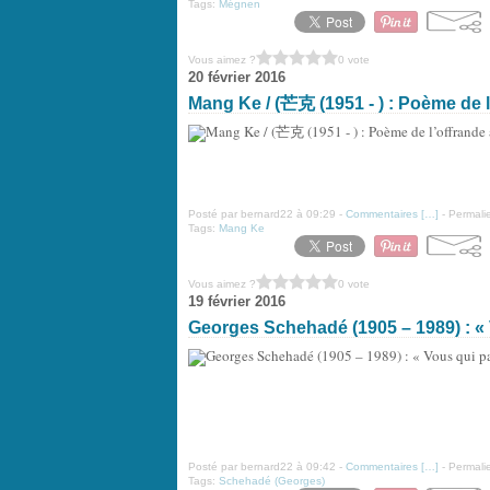
Tags:
Mégnen
Vous aimez ?
0 vote
20 février 2016
Mang Ke / (芒克 (1951 - ) : Poème de l
Posté par bernard22 à 09:29 -
Commentaires [
…
]
- Permalie
Tags:
Mang Ke
Vous aimez ?
0 vote
19 février 2016
Georges Schehadé (1905 – 1989) : « 
Posté par bernard22 à 09:42 -
Commentaires [
…
]
- Permalie
Tags:
Schehadé (Georges)