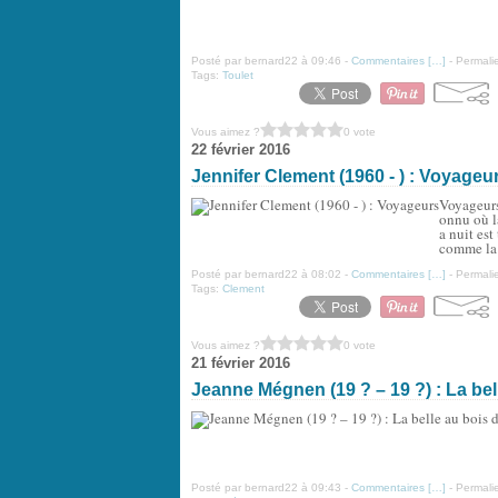
Posté par bernard22 à 09:46 -
Commentaires [
…
]
- Permalie
Tags:
Toulet
Vous aimez ?
0 vote
22 février 2016
Jennifer Clement (1960 - ) : Voyageu
Voyageurs
onnu où l
a nuit es
comme la p
Posté par bernard22 à 08:02 -
Commentaires [
…
]
- Permalie
Tags:
Clement
Vous aimez ?
0 vote
21 février 2016
Jeanne Mégnen (19 ? – 19 ?) : La be
Posté par bernard22 à 09:43 -
Commentaires [
…
]
- Permalie