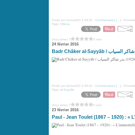
Posté par bernard22 à 09:32 -
Commentaires [
…
]
- Permalie
Tags:
Villena
Vous aimez ?
0 vote
24 février 2016
Posté par bernard22 à 08:42 -
Commentaires [
…
]
- Permalie
Tags:
al-Sayyâb
Vous aimez ?
0 vote
23 février 2016
Paul - Jean Toulet (1867 – 1920) : « L