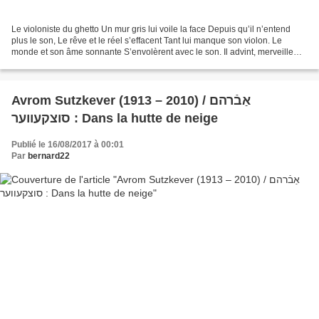
Le violoniste du ghetto Un mur gris lui voile la face Depuis qu’il n’entend
plus le son, Le rêve et le réel s’effacent Tant lui manque son violon. Le
monde et son âme sonnante S’envolèrent avec le son. Il advint, merveille
étonnante, Que lui manquait...
Avrom Sutzkever (1913 – 2010) / אַבֿרהם
סוצקעווער : Dans la hutte de neige
Publié le 16/08/2017 à 00:01
Par
bernard22