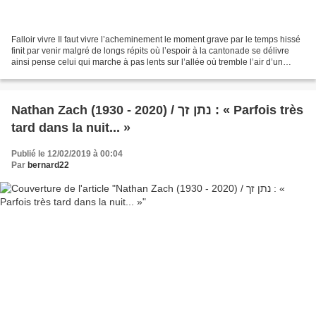
Falloir vivre Il faut vivre l’acheminement le moment grave par le temps hissé
finit par venir malgré de longs répits où l’espoir à la cantonade se délivre
ainsi pense celui qui marche à pas lents sur l’allée où tremble l’air d’un
matin blondi il pousse...
Nathan Zach (1930 - 2020) / נתן זך : « Parfois très
tard dans la nuit... »
Publié le 12/02/2019 à 00:04
Par
bernard22