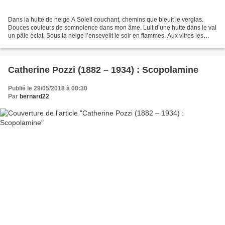
Dans la hutte de neige A Soleil couchant, chemins que bleuit le verglas.
Douces couleurs de somnolence dans mon âme. Luit d’une hutte dans le val
un pâle éclat, Sous la neige l’ensevelit le soir en flammes. Aux vitres les
forêts-à-prodiges déboulent De...
Catherine Pozzi (1882 – 1934) : Scopolamine
Publié le 29/05/2018 à 00:30
Par
bernard22