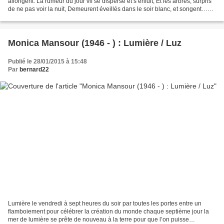
allongent. La rumeur du jour vif se disperse et s’enfuit, Et les arbres, surpris
de ne pas voir la nuit, Demeurent éveillés dans le soir blanc, et songent…
Les marronniers, sur...
Monica Mansour (1946 - ) : Lumière / Luz
Publié le 28/01/2015 à 15:48
Par
bernard22
Lumière le vendredi à sept heures du soir par toutes les portes entre un
flamboiement pour célébrer la création du monde chaque septième jour la
mer de lumière se prête de nouveau à la terre pour que l’on puisse