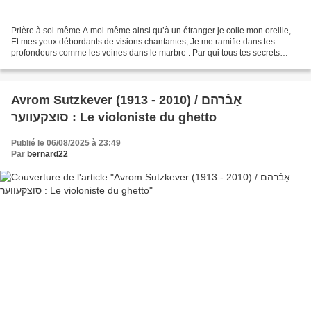
Prière à soi-même A moi-même ainsi qu’à un étranger je colle mon oreille,
Et mes yeux débordants de visions chantantes, Je me ramifie dans tes
profondeurs comme les veines dans le marbre : Par qui tous tes secrets
furent-ils ensevelis ? Pour qui la musique...
Avrom Sutzkever (1913 - 2010) / אַבֿרהם
סוצקעווער : Le violoniste du ghetto
Publié le 06/08/2025 à 23:49
Par
bernard22