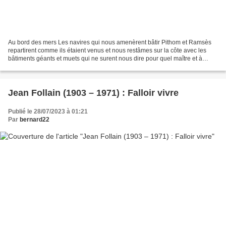
Au bord des mers Les navires qui nous amenèrent bâtir Pithom et Ramsès
repartirent comme ils étaient venus et nous restâmes sur la côte avec les
bâtiments géants et muets qui ne surent nous dire pour quel maître et à
quelle fin ils furent bâtis. Bientôt...
Jean Follain (1903 – 1971) : Falloir vivre
Publié le 28/07/2023 à 01:21
Par
bernard22