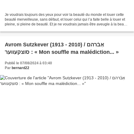
Je voudrais toujours des yeux pour voir la beauté du monde et louer cette
beauté merveilleuse, sans défaut, et louer celui qui l’a faite belle à louer et
pleine, si pleine de beauté. Et je ne voudrais jamais être aveugle à la beauté
du monde tant que...
Avrom Sutzkever (1913 - 2010) / אַבֿרהם
סוצקעווער : « Mon souffle ma malédiction... »
Publié le 07/08/2024 à 03:40
Par
bernard22