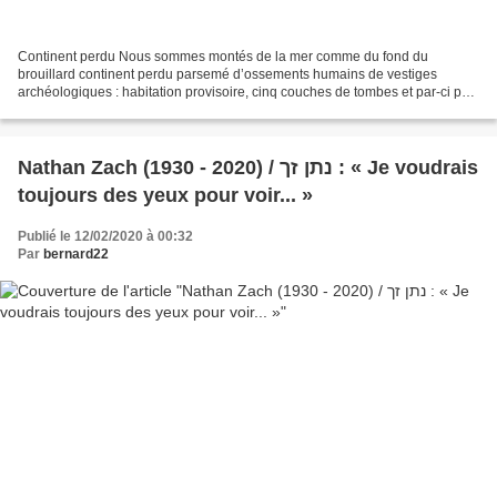
Continent perdu Nous sommes montés de la mer comme du fond du
brouillard continent perdu parsemé d’ossements humains de vestiges
archéologiques : habitation provisoire, cinq couches de tombes et par-ci par-
là un temple et un bureau de placement. Nous...
Nathan Zach (1930 - 2020) / נתן זך : « Je voudrais
toujours des yeux pour voir... »
Publié le 12/02/2020 à 00:32
Par
bernard22