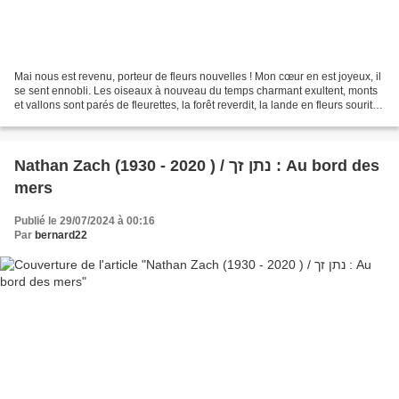
Mai nous est revenu, porteur de fleurs nouvelles ! Mon cœur en est joyeux, il
se sent ennobli. Les oiseaux à nouveau du temps charmant exultent, monts
et vallons sont parés de fleurettes, la forêt reverdit, la lande en fleurs sourit
des cent couleurs...
Nathan Zach (1930 - 2020 ) / נתן זך : Au bord des
mers
Publié le 29/07/2024 à 00:16
Par
bernard22