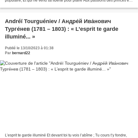
populaire, Et qui ne vend sa liberté pour plaire Aux passions des princes et
des rois ! Il n'a souci...
Andréï Tourguéniev / Андре́й Ива́нович
Турге́нев (1781 – 1803) : « L’esprit te garde
illuminé... »
Publié le 13/10/2023 à 01:38
Par
bernard22
L’esprit te garde illuminé Et devant toi tu vois l’abîme ; Tu cours t’y fondre,