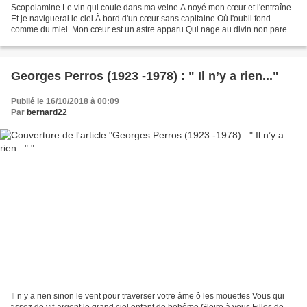
Scopolamine Le vin qui coule dans ma veine A noyé mon cœur et l'entraîne
Et je naviguerai le ciel À bord d'un cœur sans capitaine Où l'oubli fond
comme du miel. Mon cœur est un astre apparu Qui nage au divin non pareil.
Dérive, étrange devenu ! Ô voyage...
Georges Perros (1923 -1978) : " Il n’y a rien..."
Publié le 16/10/2018 à 00:09
Par
bernard22
Il n’y a rien sinon le vent pour traverser votre âme ô les mouettes Vous qui
tissez de vif-argent le grand ciel enfant de bohême Gloire à vous Filles de