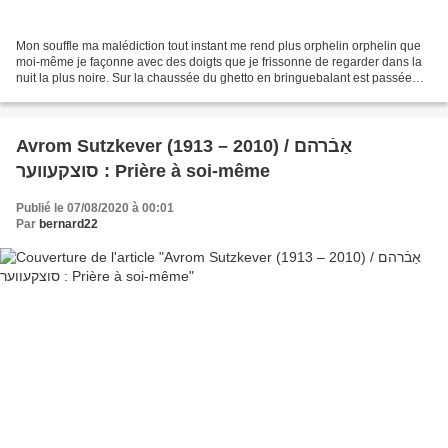
Mon souffle ma malédiction tout instant me rend plus orphelin orphelin que
moi-même je façonne avec des doigts que je frissonne de regarder dans la
nuit la plus noire. Sur la chaussée du ghetto en bringuebalant est passée
une charrette remplie de chaussures...
Avrom Sutzkever (1913 – 2010) / אַבֿרהם
סוצקעווער : Prière à soi-même
Publié le 07/08/2020 à 00:01
Par
bernard22