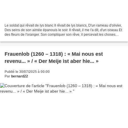
Le soldat qui rêvait de lys blanc Il rêvait de lys blancs, D'un rameau d'olivier,
Des seins de son aimée épanouis le soir. Il rêvait, il me l'a dit, d'un oiseau Et
des fleurs de l'oranger. Son compliquer son rêve, il percevait les choses
Telles qu'il...
Frauenlob (1260 – 1318) : « Mai nous est
revenu... » / « Der Meije ist aber hie... »
Publié le 30/07/2025 à 00:00
Par
bernard22