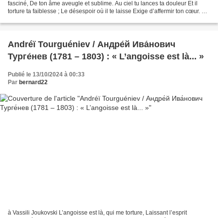
fasciné, De ton âme aveugle et sublime. Au ciel tu lances ta douleur Et il
torture ta faiblesse ; Le désespoir où il te laisse Exige d’affermir ton cœur. Tu
sais la liberté...
Andréï Tourguéniev / Андре́й Ива́нович
Турге́нев (1781 – 1803) : « L’angoisse est là... »
Publié le 13/10/2024 à 00:33
Par
bernard22
à Vassili Joukovski L’angoisse est là, qui me torture, Laissant l’esprit