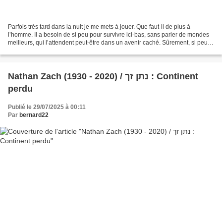
Parfois très tard dans la nuit je me mets à jouer. Que faut-il de plus à
l’homme. Il a besoin de si peu pour survivre ici-bas, sans parler de mondes
meilleurs, qui l’attendent peut-être dans un avenir caché. Sûrement, si peu.
Mes mains exercées glissent...
Nathan Zach (1930 - 2020) / נתן זך : Continent
perdu
Publié le 29/07/2025 à 00:11
Par
bernard22