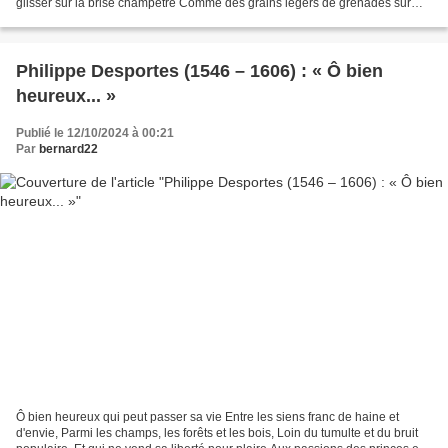
glisser sur la brise champêtre Comme des grains légers de grenades sur
l'eau... - T'espérer !...
Philippe Desportes (1546 – 1606) : « Ô bien
heureux... »
Publié le 12/10/2024 à 00:21
Par
bernard22
Ô bien heureux qui peut passer sa vie Entre les siens franc de haine et
d'envie, Parmi les champs, les forêts et les bois, Loin du tumulte et du bruit