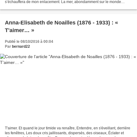
s’échauffera de mon enlacement. La mer, abondamment sur le monde
étalée, Gardera, dans la route errante...
Anna-Elisabeth de Noailles (1876 - 1933) : «
T'aimer… »
Publié le 08/10/2016 à 00:04
Par
bernard22
T'aimer. Et quand le jour timide va renaître, Entendre, en s'éveillant, derrière
les fenêtres, Les doux cris jaillissants, dispersés, des oiseaux, Éclater et