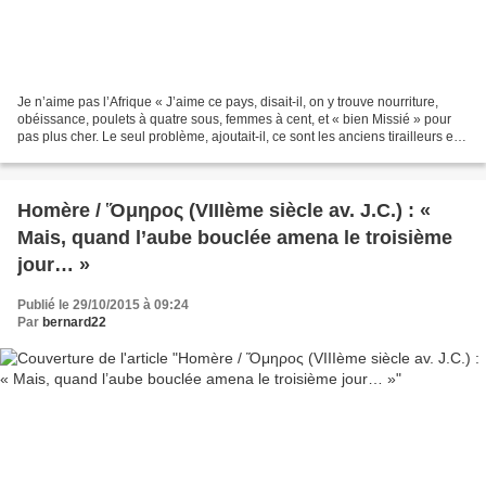
Je n’aime pas l’Afrique « J’aime ce pays, disait-il, on y trouve nourriture,
obéissance, poulets à quatre sous, femmes à cent, et « bien Missié » pour
pas plus cher. Le seul problème, ajoutait-il, ce sont les anciens tirailleurs et
les métis et les lettrés...
Homère / Ὅμηρος (VIIIème siècle av. J.C.) : «
Mais, quand l’aube bouclée amena le troisième
jour… »
Publié le 29/10/2015 à 09:24
Par
bernard22