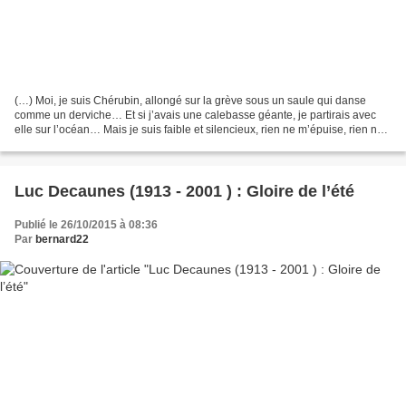
(…) Moi, je suis Chérubin, allongé sur la grève sous un saule qui danse
comme un derviche… Et si j’avais une calebasse géante, je partirais avec
elle sur l’océan… Mais je suis faible et silencieux, rien ne m’épuise, rien ne
m’efface dans le poids et la...
Luc Decaunes (1913 - 2001 ) : Gloire de l’été
Publié le 26/10/2015 à 08:36
Par
bernard22