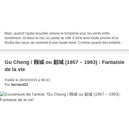
Mais, quand l’aube bouclée amena le troisième jour, les vents enfin
tombèrent ; et dans le ciel, le calme se refit. Il vit la terre toute proche et la
fouilla des yeux, du sommet d’une haute lame. Comme quand des enfants
voient rendu à la vie joyeuse...
Gu Cheng / 顾城 ou 顧城 (1957 – 1993) : Fantaisie
de la vie
Publié le 28/10/2015 à 08:43
Par
bernard22