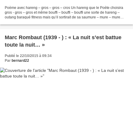
Poème avec hareng – gros – gros – cros Un hareng que le Poète choisira
gros - gros – gros et même bouffi – bouffi – bouffi une sorte de hareng –
outang baraqué fitness mais qu’il sortirait de sa saumure – mure – mure
avec délicatesse pour le dévorer à...
Marc Rombaut (1939 - ) : « La nuit s’est battue
toute la nuit… »
Publié le 22/10/2015 à 09:34
Par
bernard22