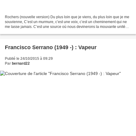
Rochers (nouvelle version) Du plus loin que je viens, du plus loin que je me
souvienne, C’est un murmure, c’est une voix, c’est un cheminement qui ne
me lasse jamais. C’est une source où nous devinerons la mouvante unité
des visages. Les roseaux — lorsque...
Francisco Serrano (1949 -) : Vapeur
Publié le 24/10/2015 à 09:29
Par
bernard22