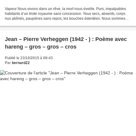
Vapeur Nous vivons dans un rêve, la mort nous éveille. Purs, impalpables
habitants d’un triste royaume sans concession. Yeux secs, absents, corps
nus abîmés, paupières sans repos, les bouches édentées. Nous sommes
sans repos. Nous errons dans l’ombre,...
Jean – Pierre Verheggen (1942 - ) : Poème avec
hareng – gros – gros – cros
Publié le 23/10/2015 à 08:43
Par
bernard22