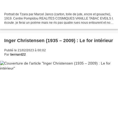
Portrait de Tzara par Marcel Janco (carton, toile de jute, encre et gouache),
1919. Centre Pompidou REALITES COSMIQUES VANILLE TABAC EVEILS I.
écoute. je ferai un poème mais ne ris pas quatre rues nous entourent et nous
leur disons lumière. SUR LES POTEAUX...
Inger Christensen (1935 – 2009) : Le for intérieur
Publié le 21/02/2023 à 00:02
Par
bernard22