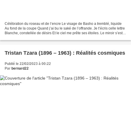
Célébration du roseau et de l’encre Le visage de Basho a tremblé, liquide
Au fond de la coupe Quand j’ai bu le saké de l’offrande. Je t’écris celle lettre
Blanche, constellée de désirs Et le ciel me prête ses étoiles. Le miroir s’est
brisé, Comment retrouver...
Tristan Tzara (1896 – 1963) : Réalités cosmiques
Publié le 22/02/2023 à 00:22
Par
bernard22