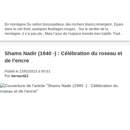
En montagne Du vallon broussailleux, des rochers blancs émergent ; Epars
dans le ciel froid, quelques feuillages rouges... Sur le sentier de la
montagne, il n’a pas plu ; Mais l’azur de l’espace inonde mes habits. Traduit
du chinois par Tch’eng Ki-hien...
Shams Nadir (1940 -) : Célébration du roseau et
de l’encre
Publié le 23/02/2023 à 00:01
Par
bernard22