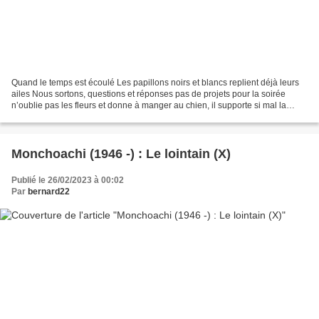
Quand le temps est écoulé Les papillons noirs et blancs replient déjà leurs
ailes Nous sortons, questions et réponses pas de projets pour la soirée
n’oublie pas les fleurs et donne à manger au chien, il supporte si mal la
solitude porte serrure lumière...
Monchoachi (1946 -) : Le lointain (X)
Publié le 26/02/2023 à 00:02
Par
bernard22