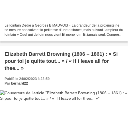
Le lointain Dédié à Georges B.MAUVOIS « La grandeur de la proximité ne
se mesure pas suivant la petitesse d’une distance, mais suivant l’ampleur du
lointain » Quel qui de loin nous vient Et mène loin, Et jamais seul, Compère
conné, compère cõnnin, Lape...
Elizabeth Barrett Browning (1806 – 1861) : « Si
pour toi je quitte tout... » / « If I leave all for
thee... »
Publié le 24/02/2023 à 23:59
Par
bernard22