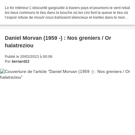
Le for intérieur L’obscurité gargouille à travers pays et poumons le vent rebat
les lieux communs le lieu dans la bouche où les cris font la queue le lieu où
l’espoir refuse de mourir nous trahissent silencieux et inertes dans le monde
où tout est valeur...
Daniel Morvan (1959 -) : Nos greniers / Or
halatreziou
Publié le 20/02/2023 à 00:06
Par
bernard22