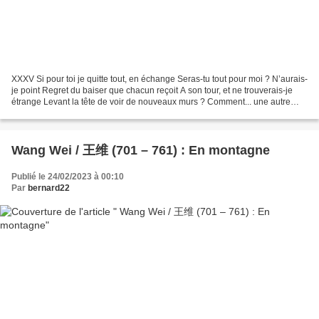
XXXV Si pour toi je quitte tout, en échange Seras-tu tout pour moi ? N’aurais-
je point Regret du baiser que chacun reçoit A son tour, et ne trouverais-je
étrange Levant la tête de voir de nouveaux murs ? Comment... une autre
maison que celle-ci ? Combleras-tu...
Wang Wei / 王维 (701 – 761) : En montagne
Publié le 24/02/2023 à 00:10
Par
bernard22