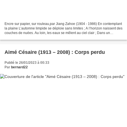
Encre sur papier, sur rouleau,par Jiang Zahoe (1904 - 1986) En contemplant
la plaine L’automne limpide se déploie sans limites ; A l’horizon naissent des
couches de nuées. Au loin, les eaux se mêlent au ciel clair ; Dans un
brouillard épais, une ville...
Aimé Césaire (1913 – 2008) : Corps perdu
Publié le 26/01/2023 à 00:33
Par
bernard22