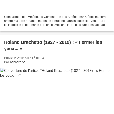
Compagnon des Amériques Compagnon des Amériques Québec ma terre
amère ma terre amande ma patrie d’haleine dans la touffe des vents j’ai de
toi la difficile et poignante présence avec une large blessure d’espace au
front dans une vivante agonie de roseaux...
Roland Brachetto (1927 - 2019) : « Fermer les
yeux... »
Publié le 29/01/2023 à 00:04
Par
bernard22