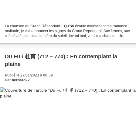
La chanson du Grand Répondant 1 Qu’on écoute maintenant ma romance
matinale, je vais annoncer les signes du Grand Répondant, Aux fermes, aux
cités étalées dans la lumière du soleil devant moi, voici ma chanson. Un
jeune homme s’avance vers moi, il tient...
Du Fu / 杜甫 (712 – 770) : En contemplant la
plaine
Publié le 27/01/2023 à 00:39
Par
bernard22