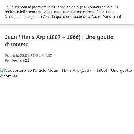
Toujours pour la première fois C’est à peine si je te connais de vue Tu
rentres à telle heure de la nuit dans une maison oblique à ma fenêtre
Maison tout imaginaire C’est là que d’une seconde à l’autre Dans le noir
intact Je m’attends à ce que se produise...
Jean / Hans Arp (1887 – 1966) : Une goutte
d'homme
Publié le 22/01/2023 à 00:02
Par
bernard22