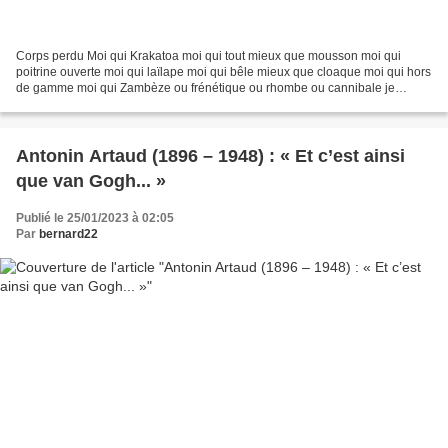
Corps perdu Moi qui Krakatoa moi qui tout mieux que mousson moi qui
poitrine ouverte moi qui laïlape moi qui bêle mieux que cloaque moi qui hors
de gamme moi qui Zambèze ou frénétique ou rhombe ou cannibale je
voudrais être de plus en plus humble et plus...
Antonin Artaud (1896 – 1948) : « Et c’est ainsi
que van Gogh... »
Publié le 25/01/2023 à 02:05
Par
bernard22