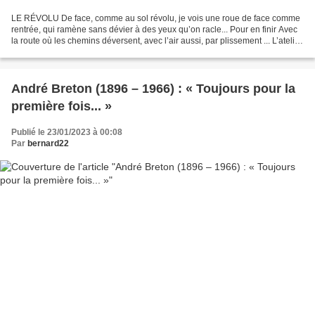
LE RÉVOLU De face, comme au sol révolu, je vois une roue de face comme
rentrée, qui ramène sans dévier à des yeux qu’on racle... Pour en finir Avec
la route où les chemins déversent, avec l’air aussi, par plissement ... L’atelier
des torrents, le glacier,...
André Breton (1896 – 1966) : « Toujours pour la
première fois... »
Publié le 23/01/2023 à 00:08
Par
bernard22