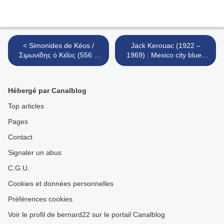
< Simonides de Kéos /
Jack Kerouac (1922 –
Σιμωνίδης ὁ Κεῖος (556 –
1969) : Mexico city blues
467 avant J.C.) : Les morts
(62 – 72ème Chorus) / 62 –
des Thermopyles
72nd Chorus) >
Hébergé par Canalblog
Top articles
Pages
Contact
Signaler un abus
C.G.U.
Cookies et données personnelles
Préférences cookies
Voir le profil de bernard22 sur le portail Canalblog