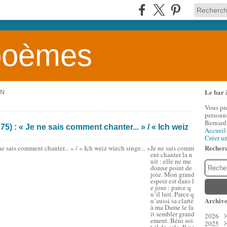
 poèmes
Le bar 
IN
Vous pr
personne
Bernard
5) : « Je ne sais comment chanter... » / « Ich weiz
Accueil
Créer u
Recher
Je ne sais comm
ent chanter la n
uit : elle ne me
donne point de
joie. Mon grand
espoir est dans l
e jour : parce q
u’il luit. Parce q
Archive
u’aussi sa clarté
à ma Dame le fa
it sembler grand
2026
ement. Béni soi
2025
Aoû