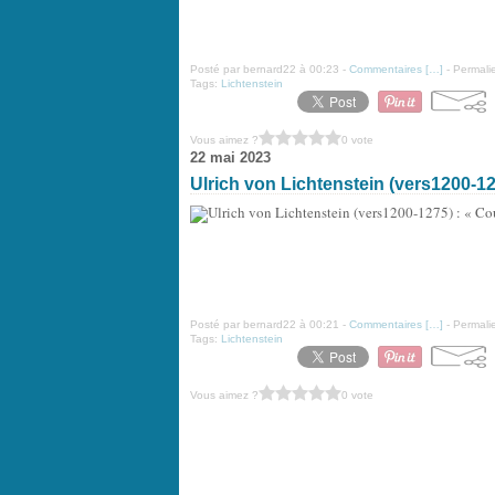
Posté par bernard22 à 00:23 -
Commentaires [
…
]
- Permalie
Tags:
Lichtenstein
Vous aimez ?
0 vote
22 mai 2023
Ulrich von Lichtenstein (vers1200-1275
Posté par bernard22 à 00:21 -
Commentaires [
…
]
- Permalie
Tags:
Lichtenstein
Vous aimez ?
0 vote