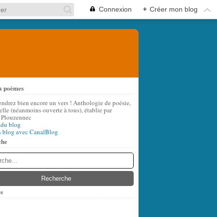
Connexion
+
Créer mon blog
à poèmes
endrez bien encore un vers ! Anthologie de poésie,
lle (néanmoins ouverte à tous), établie par
 Plouzennec
 du blog
n blog avec CanalBlog
che
s
t
(7)