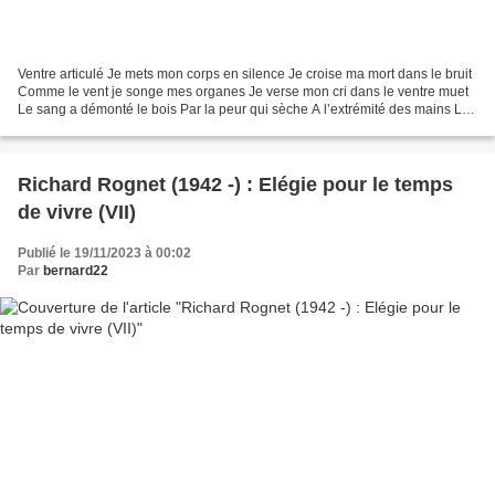
Ventre articulé Je mets mon corps en silence Je croise ma mort dans le bruit
Comme le vent je songe mes organes Je verse mon cri dans le ventre muet
Le sang a démonté le bois Par la peur qui sèche A l’extrémité des mains Le
froid a repassé la terre Le...
Richard Rognet (1942 -) : Elégie pour le temps
de vivre (VII)
Publié le 19/11/2023 à 00:02
Par
bernard22