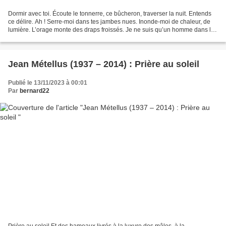
Dormir avec toi. Écoute le tonnerre, ce bûcheron, traverser la nuit. Entends
ce délire. Ah ! Serre-moi dans tes jambes nues. Inonde-moi de chaleur, de
lumière. L’orage monte des draps froissés. Je ne suis qu’un homme dans les
bras de la nuit. Dormir avec...
Jean Métellus (1937 – 2014) : Prière au soleil
Publié le 13/11/2023 à 00:01
Par
bernard22
Prière au soleil Et des hameaux livrés à la luxure des mâles, à la