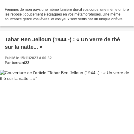
Femmes de mon pays une même lumière durcit vos corps, une même ombre
les repose ; doucement élégiaques en vos métamorphoses. Une même
souffrance gerce vos lèvres, et vos yeux sont sertis par un unique orfèvre.
Vous, qui rassurez la montagne, qui faites...
Tahar Ben Jelloun (1944 -) : « Un verre de thé
sur la natte... »
Publié le 15/11/2023 à 00:32
Par
bernard22