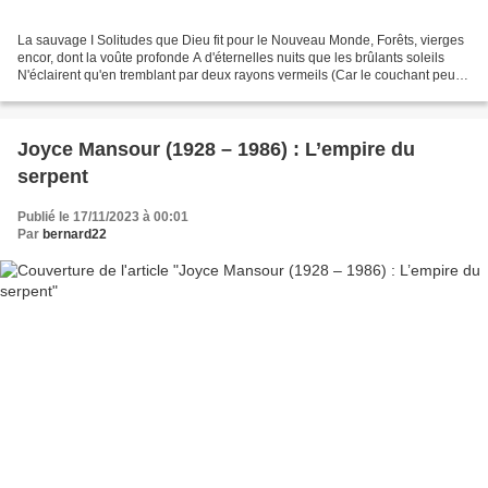
La sauvage I Solitudes que Dieu fit pour le Nouveau Monde, Forêts, vierges
encor, dont la voûte profonde A d'éternelles nuits que les brûlants soleils
N'éclairent qu'en tremblant par deux rayons vermeils (Car le couchant peut
seul et seule peut l'aurore...
Joyce Mansour (1928 – 1986) : L’empire du
serpent
Publié le 17/11/2023 à 00:01
Par
bernard22