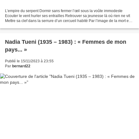
L’empire du serpent Dormir sans fermer l’œil sous la voûte immodeste
Ecouter le vent hurler ses entrailles Retrouver sa jeunesse là où rien ne vit
Mettre sa clef dans la serrure d’un cercueil habité Par l’image de la mort en
route vers la poussière Attendre...
Nadia Tueni (1935 – 1983) : « Femmes de mon
pays... »
Publié le 15/11/2023 à 23:55
Par
bernard22