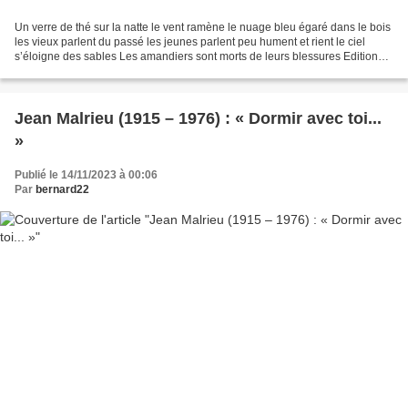
Un verre de thé sur la natte le vent ramène le nuage bleu égaré dans le bois
les vieux parlent du passé les jeunes parlent peu hument et rient le ciel
s’éloigne des sables Les amandiers sont morts de leurs blessures Editions
Maspero / La Découverte,,...
Jean Malrieu (1915 – 1976) : « Dormir avec toi...
»
Publié le 14/11/2023 à 00:06
Par
bernard22