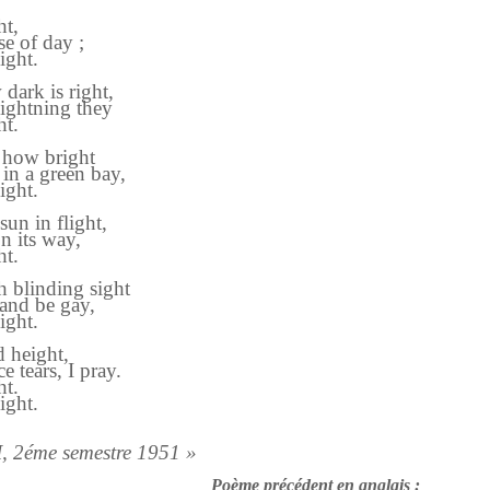
ht,
se of day ;
light.
dark is right,
lightning they
ht.
 how bright
in a green bay,
ight.
un in flight,
on its way,
ht.
h blinding sight
s and be gay,
ight.
d height,
 tears, I pray.
ht.
ight.
I, 2éme semestre 1951 »
Poème précédent en anglais :