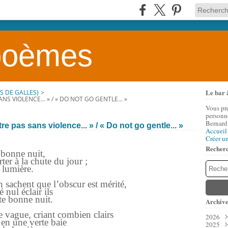
 poèmes
Le bar 
S DE GALLES)
>
NS VIOLENCE... » / « DO NOT GO GENTLE... »
Vous pr
personne
Bernard
e pas sans violence... » / « Do not go gentle... »
Accueil
Créer u
Recher
 bonne nuit,
ter à la chute du jour ;
 lumière.
 sachent que l’obscur est mérité,
 nul éclair ils
te bonne nuit.
Archive
 vague, criant combien clairs
2026
 en une verte baie
2025
Aoû