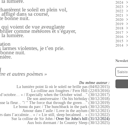
 la lumière.
2024
Juil
Déc
2023
Juin
Nov
Déc
antèrent le soleil en plein vol,
2022
Mai
Oct
Nov
Déc
 affligé dans sa course,
2021
Avri
Sep
Oct
Nov
Déc
te bonne nuit.
2020
Mar
Aoû
Sep
Oct
Nov
Déc
2019
Févr
Juil
Aoû
Sep
Oct
Nov
Déc
 qui voient de vue aveuglante
2018
Janv
Juin
Juil
Aoû
Sep
Oct
Nov
Déc
briller comme météores et s’égayer,
2017
Mai
Juin
Juil
Aoû
Sep
Oct
Nov
Déc
 la lumière.
2016
Avri
Mai
Juin
Juil
Aoû
Sep
Oct
Nov
Déc
2015
Mar
Avri
Mai
Juin
Juil
Aoû
Sep
Oct
Nov
Déc
vation
2014
Févr
Mar
Avri
Mai
Juin
Juil
Aoû
Sep
Oct
Nov
Déc
larmes violentes, je t’en prie.
Janv
Févr
Mar
Avri
Mai
Juin
Juil
Aoû
Sep
Oct
Nov
Déc
 bonne nuit.
Janv
Févr
Mar
Avri
Mai
Juin
Juil
Aoû
Sep
Oct
Nov
mière.
Janv
Févr
Mar
Avri
Mai
Juin
Juil
Aoû
Sep
Oct
Newslet
Janv
Févr
Mar
Avri
Mai
Juin
Juil
Aoû
Sep
Janv
Févr
Mar
Avri
Mai
Juin
Juil
Aoû
ed
Janv
Févr
Mar
Avri
Mai
Juin
Juil
ère et autres poèmes »
Janv
Févr
Mar
Avri
Mai
Juin
Janv
Févr
Mar
Avri
Mai
Du même auteur :
Janv
Févr
Mar
Mar
La lumière point là où le soleil ne brille pas (04/02/2015)
Janv
Févr
Janv
La colline aux fougères / Fern Hill (22/03/2016)
Janv
t d’octobre… » / Especially when the October wind…” (30/12/2017)
De son anniversaire / On his birhtday (30/12/2018)
sse la fleur... ”/ “ The force that through the green…” (30/12/2019)
Le bossu du parc / The hunchback in the park (30/12/2020)
Amour dans l’asile / Love in the asylum (30/12/2021)
s dans l’accalmie... » / « Lie still, sleep becalmed... » (31/12/2022)
Sur la colline de Sir John /
Over Sir John's hill (31/12/2024)
Aux bois dormant / In Country Sleep (30/12/2025)