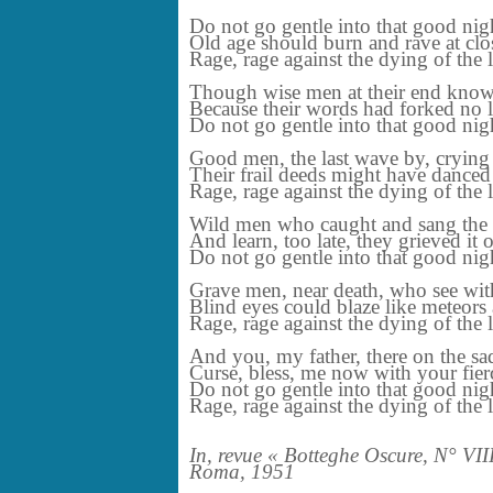
Do not go gentle into that good nig
Old age should burn and rave at clo
Rage, rage against the dying of the 
Though wise men at their end know 
Because their words had forked no 
Do not go gentle into that good nig
Good men, the last wave by, crying
Their frail deeds might have danced 
Rage, rage against the dying of the l
Wild men who caught and sang the s
And learn, too late, they grieved it 
Do not go gentle into that good nig
Grave men, near death, who see wit
Blind eyes could blaze like meteor
Rage, rage against the dying of the l
And you, my father, there on the sa
Curse, bless, me now with your fierce
Do not go gentle into that good nig
Rage, rage against the dying of the l
In, revue « Botteghe Oscure, N° VII
Roma, 1951