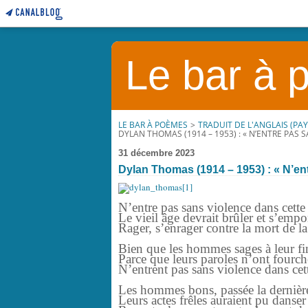
Le bar à
LE BAR À POÈMES
>
TRADUIT DE L'ANGLAIS (PAY
DYLAN THOMAS (1914 – 1953) : « N’ENTRE PAS SA
31 décembre 2023
Dylan Thomas (1914 – 1953) : « N’entr
N’entre pas sans violence dans cette
Le vieil âge devrait brûler et s’empor
Rager, s’enrager contre la mort de la
Bien que les hommes sages à leur fin
Parce que leurs paroles n’ont fourché
N’entrent pas sans violence dans cet
Les hommes bons, passée la dernière
Leurs actes frêles auraient pu danser