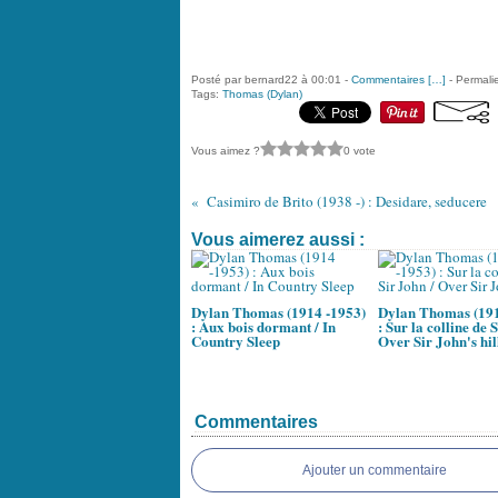
Posté par bernard22 à 00:01 -
Commentaires [
…
]
- Permalie
Tags:
Thomas (Dylan)
Vous aimez ?
0 vote
Casimiro de Brito (1938 -) : Desidare, seducere
Vous aimerez aussi :
Dylan Thomas (1914 -1953)
Dylan Thomas (191
: Aux bois dormant / In
: Sur la colline de 
Country Sleep
Over Sir John's hil
Commentaires
Ajouter un commentaire