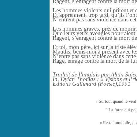
Ragent, s’enragent contre la mort de
Les hommes violents qui prirent et ch
Et apprennent, trop tard, qu’ils l’ont
N’entrent pas sans violence dans cet
Les hommes graves, près de mourir,
Que leurs yeux aveugles pourraient 
Ragent, s’enragent contre la mort de
Et toi, mon père, ici sur la triste élé
Maudis, bénis-moi à présent avec tes 
N’entre pas sans violence dans cette
Rage, enrage contre la mort de la lu
Traduit de l’anglais par Alain Sui
In, Dylan Thomas : « Visions et Pri
Editons Gallimard (Poésie),1991
« Surtout quand le ven
“ La force qui pou
« Reste immobile, dor