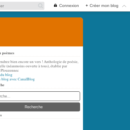
Connexion
+
Créer mon blog
à poèmes
endrez bien encore un vers ! Anthologie de poésie,
lle (néanmoins ouverte à tous), établie par
 Plouzennec
 du blog
n blog avec CanalBlog
che
s
t
(8)