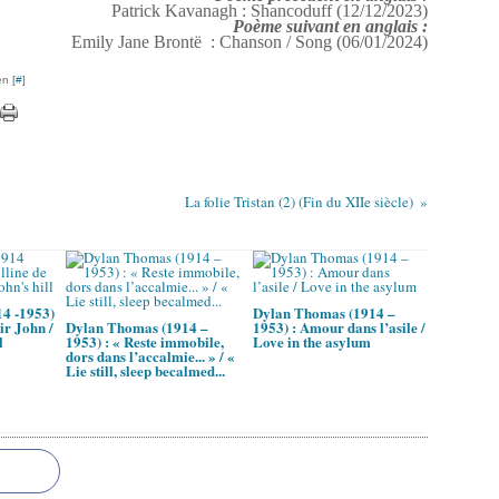
Patrick Kavanagh : Shancoduff (12/12/2023)
Poème suivant en anglais :
Emily Jane Brontë : Chanson / Song (06/01/2024)
n [
#
]
La folie Tristan (2) (Fin du XIIe siècle)
4 -1953)
Dylan Thomas (1914 –
Sir John /
Dylan Thomas (1914 –
1953) : Amour dans l’asile /
l
1953) : « Reste immobile,
Love in the asylum
dors dans l’accalmie... » / «
Lie still, sleep becalmed...