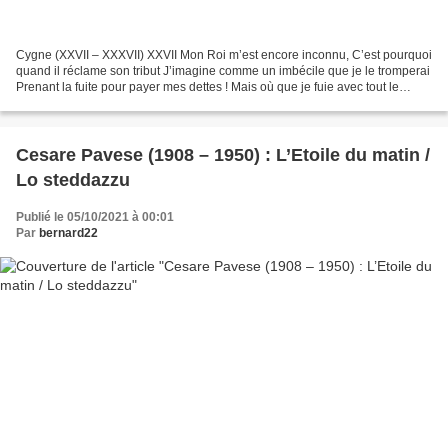
Cygne (XXVII – XXXVII) XXVII Mon Roi m’est encore inconnu, C’est pourquoi
quand il réclame son tribut J’imagine comme un imbécile que je le tromperai
Prenant la fuite pour payer mes dettes ! Mais où que je fuie avec tout le
secret, Derrière le travail...
Cesare Pavese (1908 – 1950) : L’Etoile du matin /
Lo steddazzu
Publié le 05/10/2021 à 00:01
Par
bernard22