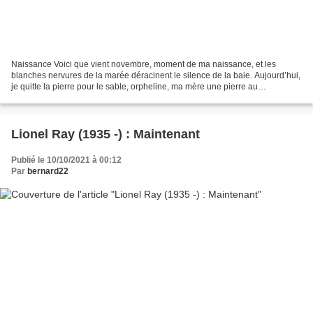
Naissance Voici que vient novembre, moment de ma naissance, et les
blanches nervures de la marée déracinent le silence de la baie. Aujourd’hui,
je quitte la pierre pour le sable, orpheline, ma mère une pierre au
soubassement de la terre, me voyant en...
Lionel Ray (1935 -) : Maintenant
Publié le 10/10/2021 à 00:12
Par
bernard22