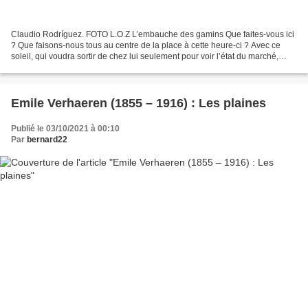
Claudio Rodríguez. FOTO L.O.Z L’embauche des gamins Que faites-vous ici
? Que faisons-nous tous au centre de la place à cette heure-ci ? Avec ce
soleil, qui voudra sortir de chez lui seulement pour voir l’état du marché,
pour voir s’il a bonne mine le...
Emile Verhaeren (1855 – 1916) : Les plaines
Publié le 03/10/2021 à 00:10
Par
bernard22