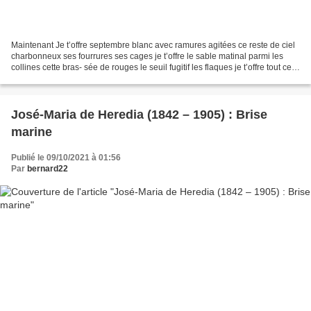
Maintenant Je t’offre septembre blanc avec ramures agitées ce reste de ciel
charbonneux ses fourrures ses cages je t’offre le sable matinal parmi les
collines cette bras- sée de rouges le seuil fugitif les flaques je t’offre tout ce
que j’aimais les commen-...
José-Maria de Heredia (1842 – 1905) : Brise
marine
Publié le 09/10/2021 à 01:56
Par
bernard22