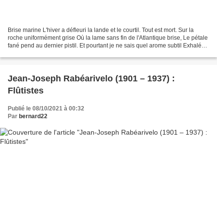
Brise marine L'hiver a défleuri la lande et le courtil. Tout est mort. Sur la
roche uniformément grise Où la lame sans fin de l'Atlantique brise, Le pétale
fané pend au dernier pistil. Et pourtant je ne sais quel arome subtil Exhalé
de la mer jusqu'à...
Jean-Joseph Rabéarivelo (1901 – 1937) :
Flûtistes
Publié le 08/10/2021 à 00:32
Par
bernard22