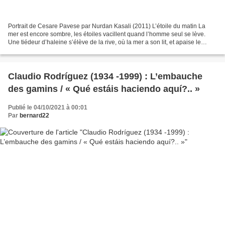
Portrait de Cesare Pavese par Nurdan Kasali (2011) L’étoile du matin La
mer est encore sombre, les étoiles vacillent quand l’homme seul se lève.
Une tiédeur d’haleine s’élève de la rive, où la mer a son lit, et apaise le
souffle. C’est l’heure maintenant...
Claudio Rodríguez (1934 -1999) : L’embauche
des gamins / « Qué estáis haciendo aquí?.. »
Publié le 04/10/2021 à 00:01
Par
bernard22