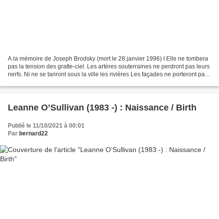
A la mémoire de Joseph Brodsky (mort le 28 janvier 1996) I Elle ne tombera
pas la tension des gratte-ciel. Les artères souterraines ne perdront pas leurs
nerfs. Ni ne se tariront sous la ville les rivières Les façades ne porteront pas
le noir. Les Bourses...
Leanne O’Sullivan (1983 -) : Naissance / Birth
Publié le 11/10/2021 à 00:01
Par
bernard22