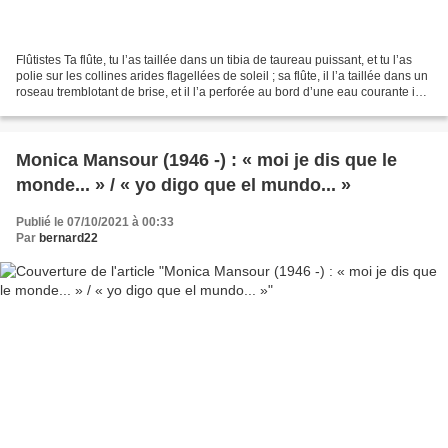
Flûtistes Ta flûte, tu l’as taillée dans un tibia de taureau puissant, et tu l’as
polie sur les collines arides flagellées de soleil ; sa flûte, il l’a taillée dans un
roseau tremblotant de brise, et il l’a perforée au bord d’une eau courante ivre
de...
Monica Mansour (1946 -) : « moi je dis que le
monde... » / « yo digo que el mundo... »
Publié le 07/10/2021 à 00:33
Par
bernard22