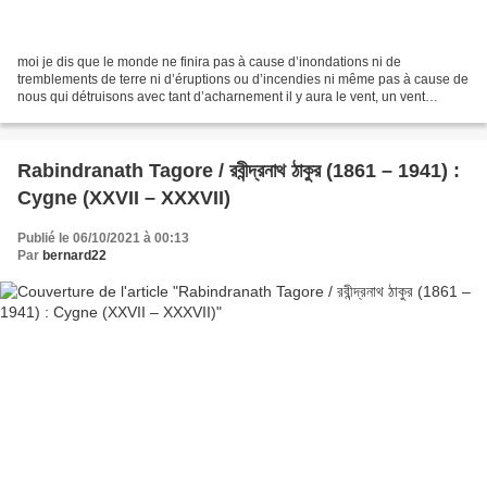
moi je dis que le monde ne finira pas à cause d’inondations ni de
tremblements de terre ni d’éruptions ou d’incendies ni même pas à cause de
nous qui détruisons avec tant d’acharnement il y aura le vent, un vent
bruyant, sifflant comme serpent d’air robuste...
Rabindranath Tagore / রবীন্দ্রনাথ ঠাকুর (1861 – 1941) :
Cygne (XXVII – XXXVII)
Publié le 06/10/2021 à 00:13
Par
bernard22