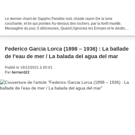
Le dernier chant de Sappho Paisible nuit, chaste rayon De la lune
couchante, et toi qui pointes Au-dessus des rochers, par la forêt muette,
Messagère du jour, ô délicieuses, Quand j'ignorais les Erinyes et le destin, Et
bien-aimées images ! Déjà la légère...
Federico Garcia Lorca (1898 – 1936) : La ballade
de l’eau de mer / La balada del agua del mar
Publié le 19/12/2021 à 00:01
Par
bernard22