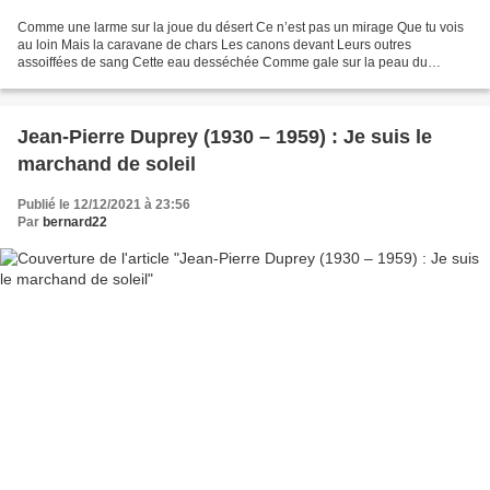
Comme une larme sur la joue du désert Ce n’est pas un mirage Que tu vois
au loin Mais la caravane de chars Les canons devant Leurs outres
assoiffées de sang Cette eau desséchée Comme gale sur la peau du
goudron Tant de sabres aux lames aiguisées Aveuglent...
Jean-Pierre Duprey (1930 – 1959) : Je suis le
marchand de soleil
Publié le 12/12/2021 à 23:56
Par
bernard22