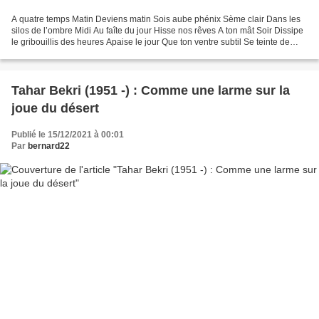
A quatre temps Matin Deviens matin Sois aube phénix Sème clair Dans les
silos de l’ombre Midi Au faîte du jour Hisse nos rêves A ton mât Soir Dissipe
le gribouillis des heures Apaise le jour Que ton ventre subtil Se teinte de
crépuscules Nuit Déverse...
Tahar Bekri (1951 -) : Comme une larme sur la
joue du désert
Publié le 15/12/2021 à 00:01
Par
bernard22