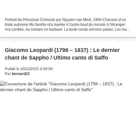
Portrait de Princesse Chinoise par Nguyen van Minh, 1994 Chanson d’un
triste automne Ma famille m'a mariée A l'autre bout du monde A l'étranger
m'a confiée, Au lointain roi barbare. La tente ronde est mon palais, Les murs
y sont de feutre. La viande crue...
Giacomo Leopardi (1798 – 1837) : Le dernier
chant de Sappho / Ultimo canto di Saffo
Publié le 20/12/2021 à 00:06
Par
bernard22