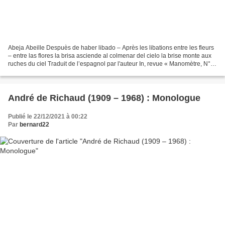
Abeja Abeille Despuès de haber libado – Après les libations entre les fleurs
– entre las flores la brisa asciende al colmenar del cielo la brise monte aux
ruches du ciel Traduit de l’espagnol par l'auteur In, revue « Manomètre, N°6,
Aôut1924» Lyon (France)...
André de Richaud (1909 – 1968) : Monologue
Publié le 22/12/2021 à 00:22
Par
bernard22