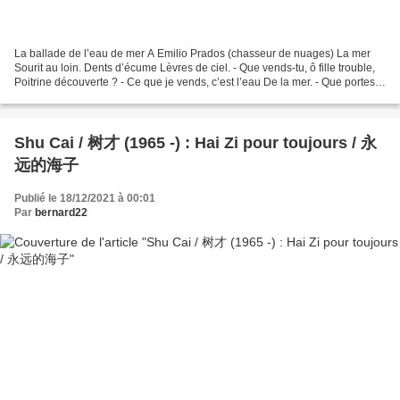
La ballade de l’eau de mer A Emilio Prados (chasseur de nuages) La mer
Sourit au loin. Dents d’écume Lèvres de ciel. - Que vends-tu, ô fille trouble,
Poitrine découverte ? - Ce que je vends, c’est l’eau De la mer. - Que portes-
tu, garçon noir, A quoi...
Shu Cai / 树才 (1965 -) : Hai Zi pour toujours / 永
远的海子
Publié le 18/12/2021 à 00:01
Par
bernard22