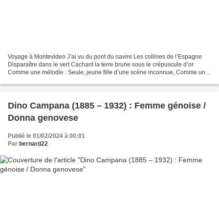
Voyage à Montevideo J’ai vu du pont du navire Les collines de l’Espagne
Disparaître dans le vert Cachant la terre brune sous le crépuscule d’or
Comme une mélodie : Seule, jeune fille d’une scène inconnue, Comme une
mélodie Bleue, sur la rive des collines,...
Dino Campana (1885 – 1932) : Femme génoise /
Donna genovese
Publié le 01/02/2024 à 00:01
Par
bernard22