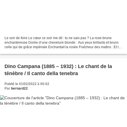
Le soir de foire Le cœur ce soir me dit : tu ne sais pas ? La rose-brune
enchanteresse Dorée d’une chevelure blonde : Aux yeux brillants et bruns
celle qui de grâce impériale Enchantait la rosée Fraîcheur des matins : Et toi
tu poursuivais dans l’air...
Dino Campana (1885 – 1932) : Le chant de la
ténèbre / Il canto della tenebra
Publié le 01/02/2022 à 00:02
Par
bernard22