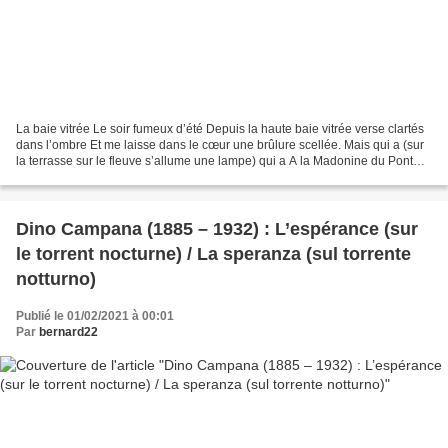
La baie vitrée Le soir fumeux d’été Depuis la haute baie vitrée verse clartés
dans l’ombre Et me laisse dans le cœur une brûlure scellée. Mais qui a (sur
la terrasse sur le fleuve s’allume une lampe) qui a A la Madonine du Pont
qui c’est qui c’est qui...
Dino Campana (1885 – 1932) : L’espérance (sur
le torrent nocturne) / La speranza (sul torrente
notturno)
Publié le 01/02/2021 à 00:01
Par
bernard22