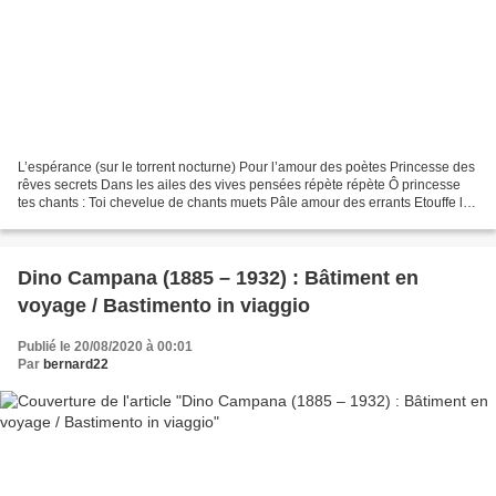
L’espérance (sur le torrent nocturne) Pour l’amour des poètes Princesse des
rêves secrets Dans les ailes des vives pensées répète répète Ô princesse
tes chants : Toi chevelue de chants muets Pâle amour des errants Etouffe les
pleurs inéteints Donne trêve...
Dino Campana (1885 – 1932) : Bâtiment en
voyage / Bastimento in viaggio
Publié le 20/08/2020 à 00:01
Par
bernard22