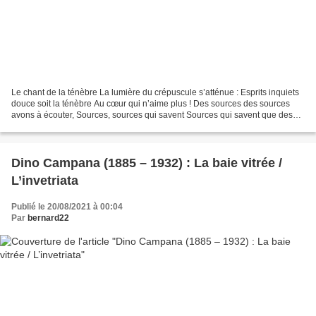
Le chant de la ténèbre La lumière du crépuscule s’atténue : Esprits inquiets
douce soit la ténèbre Au cœur qui n’aime plus ! Des sources des sources
avons à écouter, Sources, sources qui savent Sources qui savent que des
esprits sont là Que des esprits...
Dino Campana (1885 – 1932) : La baie vitrée /
L’invetriata
Publié le 20/08/2021 à 00:04
Par
bernard22