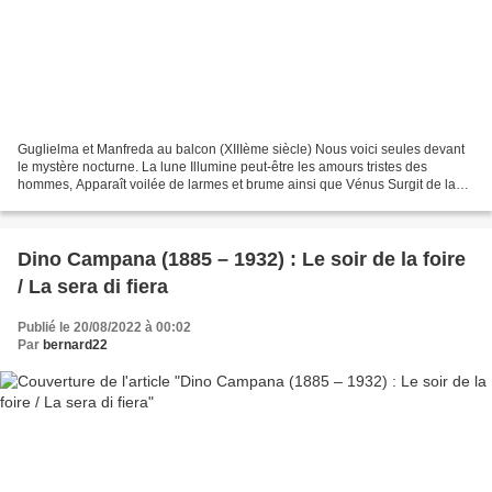
Guglielma et Manfreda au balcon (XIIIème siècle) Nous voici seules devant
le mystère nocturne. La lune Illumine peut-être les amours tristes des
hommes, Apparaît voilée de larmes et brume ainsi que Vénus Surgit de la
mer dans le premier matin du monde...
Dino Campana (1885 – 1932) : Le soir de la foire
/ La sera di fiera
Publié le 20/08/2022 à 00:02
Par
bernard22