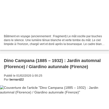
Bâtiment en voyage (anciennement : Fragment) Le mât oscille par touches
dans le silence. Une lumière ténue blanche et verte tombe du mât. Le ciel
limpide à l’horizon, chargé vert et doré après la bourrasque. Le cadre blanc
de la lanterne en haut Illumine...
Dino Campana (1885 – 1932) : Jardin automnal
(Florence) / Giardino autunnale (Firenze)
Publié le 01/02/2020 à 00:25
Par
bernard22