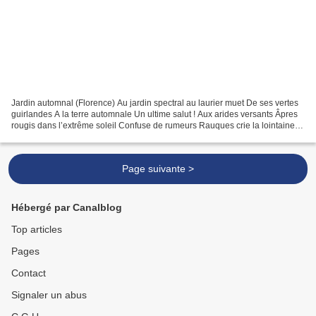
Jardin automnal (Florence) Au jardin spectral au laurier muet De ses vertes
guirlandes A la terre automnale Un ultime salut ! Aux arides versants Âpres
rougis dans l’extrême soleil Confuse de rumeurs Rauques crie la lointaine
vie : Crie au soleil mourant...
Page suivante >
Hébergé par Canalblog
Top articles
Pages
Contact
Signaler un abus