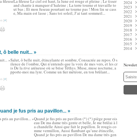
La fileuse Le ciel est haut, la lune est rouge et pleine ; Le tisser
2024
Juil
Déc
and chante à manquer d’haleine ; La terre tourne et travaille to
2023
Juin
Nov
Déc
ut bas ; Et mon fuseau pourtant ne tourne pas ! Mon lin se cass
2022
Mai
Oct
Nov
Déc
e, Ma main est lasse ; Sans toi soleil, J’ai tant sommeil...
2021
Avri
Sep
Oct
Nov
Déc
2020
Mar
Aoû
Sep
Oct
Nov
Déc
n [
#
]
2019
Févr
Juil
Aoû
Sep
Oct
Nov
Déc
2018
Janv
Juin
Juil
Aoû
Sep
Oct
Nov
Déc
2017
Mai
Juin
Juil
Aoû
Sep
Oct
Nov
Déc
2016
Avri
Mai
Juin
Juil
Aoû
Sep
Oct
Nov
Déc
2015
Mar
Avri
Mai
Juin
Juil
Aoû
Sep
Oct
Nov
Déc
2014
Févr
Mar
Avri
Mai
Juin
Juil
Aoû
Sep
Oct
Nov
Déc
ô belle nuit... »
Janv
Févr
Mar
Avri
Mai
Juin
Juil
Aoû
Sep
Oct
Nov
Déc
Janv
Févr
Mar
Avri
Mai
Juin
Juil
Aoû
Sep
Oct
Nov
Salut, ô belle nuit, étincelante et sombre, Consacrée au repos. Ô s
Janv
Févr
Mar
Avri
Mai
Juin
Juil
Aoû
Sep
Oct
ilence de l’ombre, Qui n’entends que la voix de mes vers, et les cr
Newslet
Janv
Févr
Mar
Avri
Mai
Juin
Juil
Aoû
Sep
is De la rive aréneuse où se brise Téthys. Muse, muse nocturne, a
Janv
Févr
Mar
Avri
Mai
Juin
Juil
Aoû
pporte-moi ma lyre. Comme un fier météore, en ton brûlant...
Janv
Févr
Mar
Avri
Mai
Juin
Juil
n [
#
]
Janv
Févr
Mar
Avri
Mai
Juin
Janv
Févr
Mar
Avri
Mai
Janv
Févr
Mar
Mar
Janv
Févr
Janv
Janv
and je fus pris au pavillon... »
Quand je fus pris au pavillon (*) (*) piège pour ois
eau De ma dame très gente et belle, Je me brûlai à l
a chandelle Ainsi que fait le papillon. Je rougis co
mme vermillon, Aussi flambant qu’une étincelle,
Quand je fus pris au pavillon De ma dame très gen