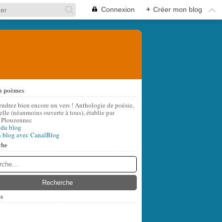
Connexion
+
Créer mon blog
à poèmes
endrez bien encore un vers ! Anthologie de poésie,
lle (néanmoins ouverte à tous), établie par
 Plouzennec
 du blog
n blog avec CanalBlog
che
s
t
(6)