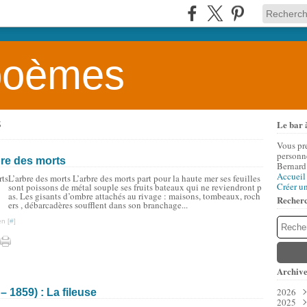
 poèmes
Le bar 
S
Vous pr
personne
bre des morts
Bernard
Accueil
L’arbre des morts L’arbre des morts part pour la haute mer ses feuilles
Créer u
sont poissons de métal souple ses fruits bateaux qui ne reviendront p
as. Les gisants d’ombre attachés au rivage : maisons, tombeaux, roch
Recher
ers , débarcadères soufflent dans son branchage...
n [
#
]
Archive
2026
 1859) : La fileuse
2025
Aoû