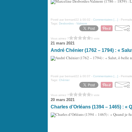
Posté par bernard22 à 00:02 -
Commentaires [
…
]
- Permalie
Tags:
Desbordes - Valmore
Vous aimez ?
0 vote
21 mars 2021
André Chénier (1762 – 1794) : « Salut, 
Posté par bernard22 à 00:07 -
Commentaires [
…
]
- Permalie
Tags:
Chénier
Vous aimez ?
0 vote
20 mars 2021
Charles d’Orléans (1394 – 1465) : « Qu