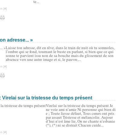
te...
n [
#
]
on adresse... »
Laisse ton adresse, dit en rêve, dans le train de nuit où tu somnoles,
l’ombre qui se fond, tournant le buste en parlant, si bien que ce qui
sonne te parvient issu non de sa bouche mais du glissement de son
absence vers une autre image et si, le pauvre,...
n [
#
]
irelai sur la tristesse du temps présent
Virelai sur la tristesse du temps présent Je
ne voie ami n’amie Ni personne qui bien di
e ; Toute liesse défaut, Tous cœurs ont pris
par assaut Tristesse et mélancolie. Aujour
d’hui n’est âme lie, On ne chante n’esbanie
(*), (*) ni se distrait Chacun cuide...
n [
#
]