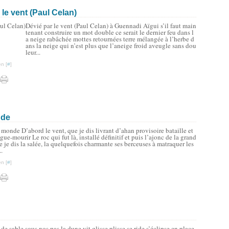
 le vent (Paul Celan)
Dévié par le vent (Paul Celan) à Guennadi Aïgui s’il faut main
tenant construire un mot double ce serait le dernier feu dans l
a neige rabâchée mottes retournées terre mélangée à l’herbe d
ans la neige qui n’est plus que l’aneige froid aveugle sans dou
leur...
n [
#
]
nde
monde D’abord le vent, que je dis livrant d’ahan provisoire bataille et
lgue-mourir Le roc qui fut là, installé définitif et puis l’ajonc de la grand
e je dis la salée, la quelquefois charmante ses berceuses à matraquer les
..
n [
#
]
de sable sous nos pas la dune vit glisse plisse se ride s’éclipse en place