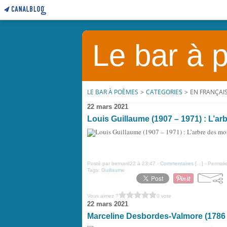
Le bar à
LE BAR À POÈMES
>
CATEGORIES
>
EN FRANÇAI
22 mars 2021
Louis Guillaume (1907 – 1971) : L’ar
Posté par bernard22 à 23:47 -
Commentaires [
…
]
- Permalie
Tags:
Guillaume
Vous aimez ?
0 vote
22 mars 2021
Marceline Desbordes-Valmore (1786 –