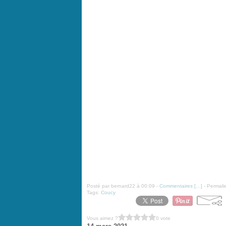
Posté par bernard22 à 00:09 -
Commentaires [
…
]
- Permalie
Tags:
Coucy
Vous aimez ?
0 vote