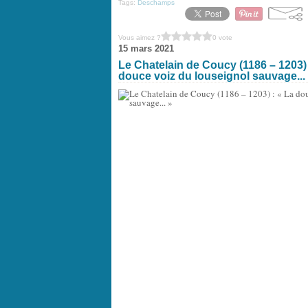
Tags:
Deschamps
Vous aimez ?
0 vote
15 mars 2021
Le Chatelain de Coucy (1186 – 1203) 
douce voiz du louseignol sauvage...