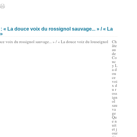
: « La douce voix du rossignol sauvage... » / « La
 »
Ch
âte
au
de
Co
uc
y L
a d
ou
ce
voi
x d
u r
oss
ign
ol
sau
va
ge
Qu
e n
uit
et j
our