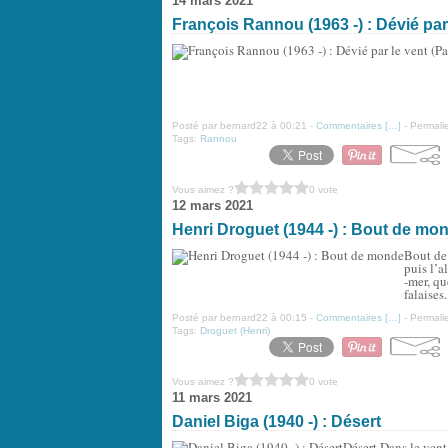
14 mars 2021
François Rannou (1963 -) : Dévié par
Posté par bernard22 à 00:21 -
Commentaires [
…
]
- Permalie
Tags:
Rannou
Vous aimez ?
0 vote
12 mars 2021
Henri Droguet (1944 -) : Bout de mo
Bout de 
puis l’a
-mer, qu
falaises.
Posté par bernard22 à 00:15 -
Commentaires [
…
]
- Permalie
Tags:
Droguet (Henri)
Vous aimez ?
0 vote
11 mars 2021
Daniel Biga (1940 -) : Désert
Désert Dans le vent 