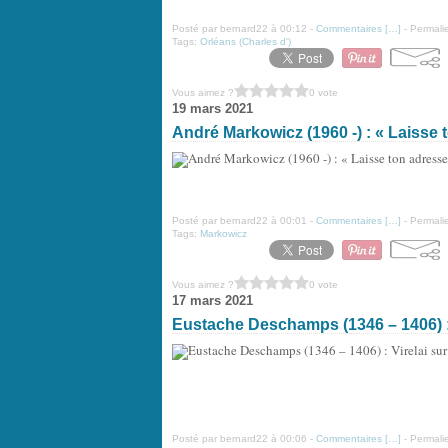
Posté par bernard22 à 00:12 -
Commentaires [
…
]
- Permalie
Tags:
Orléans (Charles d')
Vous aimez ?
0 vote
19 mars 2021
André Markowicz (1960 -) : « Laisse t
Posté par bernard22 à 00:01 -
Commentaires [
…
]
- Permalie
Tags:
Markowicz
Vous aimez ?
0 vote
17 mars 2021
Eustache Deschamps (1346 – 1406) : V
Posté par bernard22 à 00:06 -
Commentaires [
…
]
- Permalie