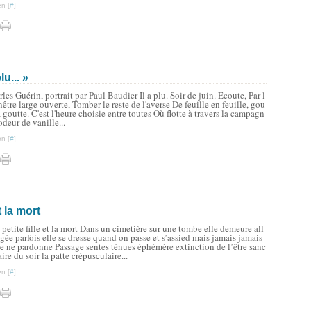
n [
#
]
u... »
les Guérin, portrait par Paul Baudier Il a plu. Soir de juin. Ecoute, Par l
nêtre large ouverte, Tomber le reste de l'averse De feuille en feuille, gou
à goutte. C'est l'heure choisie entre toutes Où flotte à travers la campagn
odeur de vanille...
n [
#
]
t la mort
 petite fille et la mort Dans un cimetière sur une tombe elle demeure all
gée parfois elle se dresse quand on passe et s’assied mais jamais jamais
le ne pardonne Passage sentes ténues éphémère extinction de l’être sanc
aire du soir la patte crépusculaire...
n [
#
]