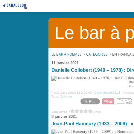
Le bar à
LE BAR À POÈMES
>
CATEGORIES
>
EN FRANÇAI
11 janvier 2021
Danielle Collobert (1940 – 1978) : Dire 
Imag
dan
e –
Posté par bernard22 à 00:03 -
Commentaires [
…
]
- Permalie
Tags:
Collobert
Vous aimez ?
0 vote
8 janvier 2021
Jean-Paul Hameury (1933 – 2009) : «