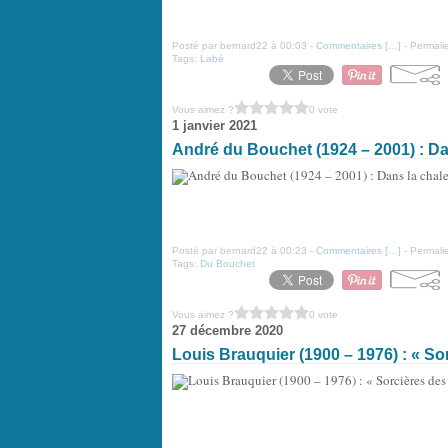
Posté par bernard22 à 00:03 -
Commentaires [
…
]
- Permalie
Tags:
Labé
Vous aimez ?
0 vote
1 janvier 2021
André du Bouchet (1924 – 2001) : Da
Posté par bernard22 à 00:23 -
Commentaires [
…
]
- Permalie
Tags:
Du Bouchet
Vous aimez ?
0 vote
27 décembre 2020
Louis Brauquier (1900 – 1976) : « Sor