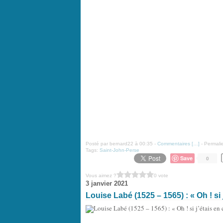
Posté par bernard22 à 00:35 -
Commentaires [
…
]
- Permalie
Tags:
Saint-John-Perse
Save
0
Vous aimez ?
0 vote
3 janvier 2021
Louise Labé (1525 – 1565) : « Oh ! si j