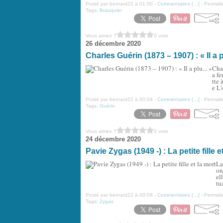
Posté par bernard22 à 01:00 -
Commentaires [
…
]
- Permalie
Tags:
Brauquier
Vous aimez ?
0 vote
26 décembre 2020
Charles Guérin (1873 – 1907) : « Il a pl
Char
a fe
tte 
e L'
Posté par bernard22 à 00:04 -
Commentaires [
…
]
- Permalie
Tags:
Guérin
Vous aimez ?
0 vote
24 décembre 2020
Pavie Zygas (1949 -) : La petite fille e
La
on
el
tu
Posté par bernard22 à 00:08 -
Commentaires [
…
]
- Permalie
Tags:
Zygas