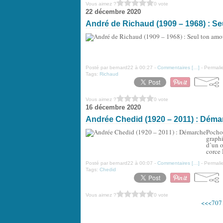
Vous aimez ?
0 vote
22 décembre 2020
André de Richaud (1909 – 1968) : Se
Posté par bernard22 à 00:27 -
Commentaires [
…
]
- Permalie
Tags:
Richaud
Vous aimez ?
0 vote
16 décembre 2020
Andrée Chedid (1920 – 2011) : Déma
Pocho
graphi
d’un o
corce 
Posté par bernard22 à 00:07 -
Commentaires [
…
]
- Permalie
Tags:
Chedid
Vous aimez ?
0 vote
<<
<
70
7