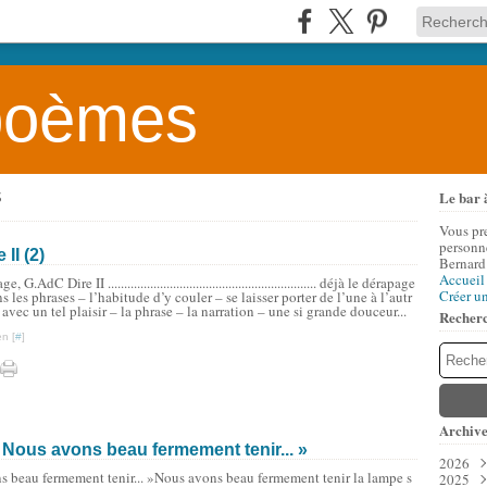
 poèmes
Le bar 
S
Vous pr
personne
II (2)
Bernard
Accueil
e, G.AdC Dire II ................................................................ déjà le dérapage
Créer u
s les phrases – l’habitude d’y couler – se laisser porter de l’une à l’autr
 avec un tel plaisir – la phrase – la narration – une si grande douceur...
Recher
n [
#
]
Archive
 Nous avons beau fermement tenir... »
2026
Nous avons beau fermement tenir la lampe s
2025
Aoû