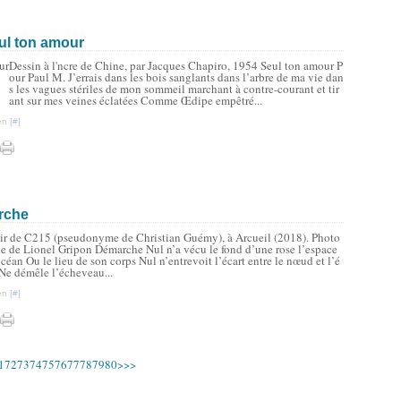
ul ton amour
Dessin à l'ncre de Chine, par Jacques Chapiro, 1954 Seul ton amour P
our Paul M. J’errais dans les bois sanglants dans l’arbre de ma vie dan
s les vagues stériles de mon sommeil marchant à contre-courant et tir
ant sur mes veines éclatées Comme Œdipe empêtré...
n [
#
]
rche
ir de C215 (pseudonyme de Christian Guémy), à Arcueil (2018). Photo
e de Lionel Gripon Démarche Nul n’a vécu le fond d’une rose l’espace
céan Ou le lieu de son corps Nul n’entrevoit l’écart entre le nœud et l’é
Ne démêle l’écheveau...
n [
#
]
10
20
30
40
50
60
90
100
1
72
73
74
75
76
77
78
79
80
>
>>