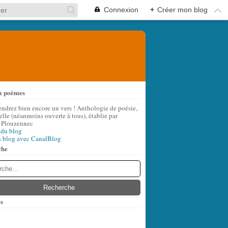
Connexion
+
Créer mon blog
à poèmes
endrez bien encore un vers ! Anthologie de poésie,
lle (néanmoins ouverte à tous), établie par
 Plouzennec
 du blog
n blog avec CanalBlog
che
s
t
(6)