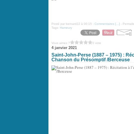
Posté par bernard22 à 00:15 -
Commentaires [
…
]
- Permalie
Tags:
Hameury
Vous aimez ?
0 vote
4 janvier 2021
Saint-John-Perse (1887 – 1975) : Réci
Chanson du Présomptif /Berceuse