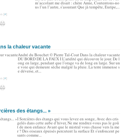
m’accolant me disait : chère Amie, Contentons-no
us l’un l’autre, s’assurant Que jà tempête, Euripe,...
n [
#
]
ns la chaleur vacante
André du Bouchet © Pierre Tal-Coat Dans la chaleur vacante
DU BORD DE LA FAUX I L’aridité qui découvre le jour. De l
ong en large, pendant que l’orage va de long en large. Sur un
e voie qui demeure sèche malgré la pluie. La terre immense s
e déverse, et...
n [
#
]
cières des étangs... »
I Sorcières des étangs qui vous levez en songe, Avec des cris
gelés dans cette aube d’hiver, Ne me rendrez-vous pas le goû
t de mon enfance Avant que le mistral vous chasse vers la me
r ? Des oiseaux épuisés percutent la surface Et s’enfoncent pe
sants comme...