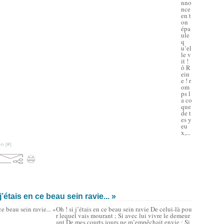
nno
nce
en t
on
épa
ule
q
u’el
le v
it !
ô R
ein
e ! r
om
ps l
a co
que
de t
es y
eu
x,...
n [
#
]
’étais en ce beau sein ravie... »
Oh ! si j’étais en ce beau sein ravie De celui-là pou
r lequel vais mourant ; Si avec lui vivre le demeur
ant De mes courts jours ne m’empêchait envie : Si