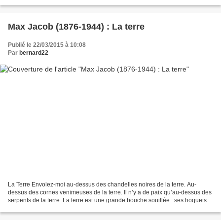
manque Et voici son cœur qui chante : oh...
Max Jacob (1876-1944) : La terre
Publié le 22/03/2015 à 10:08
Par
bernard22
La Terre Envolez-moi au-dessus des chandelles noires de la terre. Au-
dessus des cornes venimeuses de la terre. Il n’y a de paix qu’au-dessus des
serpents de la terre. La terre est une grande bouche souillée : ses hoquets,
ses rires à gorges déployée sa...