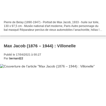
Pierre de Belay (1890-1947) - Portrait de Max Jacob, 1933 - huile sur toile,
130 x 97,5 cm - Musée national d'art moderne, Paris Autre personnage du
bal masqué Réparateur perclus de vieux automobiles l’anachorète, hélas ! a
regagné son nid. Par ma barbe...
Max Jacob (1876 – 1944) : Villonelle
Publié le 17/04/2021 à 00:27
Par
bernard22