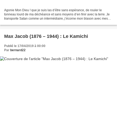
Agonie Mon Dieu ! que je suis las d’être sans espérance, de rouler le
tonneau lourd de ma déchéance et sans moyens d’en finir avec la terre. Je
transporte Satan comme un intermédiaire, j’écorne mon blason avec mes
haut-le-corps, je tourne chaque nuit...
Max Jacob (1876 – 1944) : Le Kamichi
Publié le 17/04/2019 à 00:00
Par
bernard22