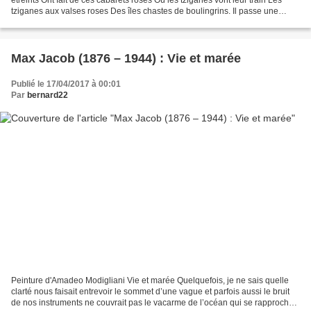
tziganes aux valses roses Des îles chastes de boulingrins. Il passe une
automobile Il passe de fragiles...
Max Jacob (1876 – 1944) : Vie et marée
Publié le 17/04/2017 à 00:01
Par
bernard22
Peinture d'Amadeo Modigliani Vie et marée Quelquefois, je ne sais quelle
clarté nous faisait entrevoir le sommet d’une vague et parfois aussi le bruit
de nos instruments ne couvrait pas le vacarme de l’océan qui se rapprochait.