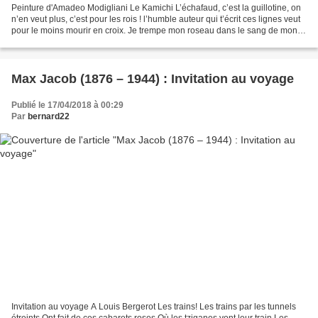
Peinture d'Amadeo Modigliani Le Kamichi L’échafaud, c’est la guillotine, on
n’en veut plus, c’est pour les rois ! l’humble auteur qui t’écrit ces lignes veut
pour le moins mourir en croix. Je trempe mon roseau dans le sang de mon
cœur : titre ou dommage...
Max Jacob (1876 – 1944) : Invitation au voyage
Publié le 17/04/2018 à 00:29
Par
bernard22
Invitation au voyage A Louis Bergerot Les trains! Les trains par les tunnels
étreints Ont fait de ces cabarets roses Où les tziganes vont leur train Les