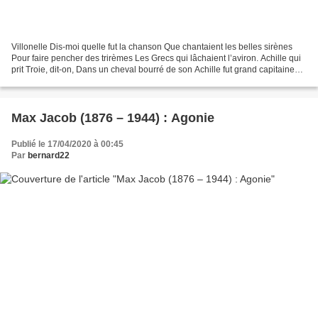
Villonelle Dis-moi quelle fut la chanson Que chantaient les belles sirènes
Pour faire pencher des trirèmes Les Grecs qui lâchaient l’aviron. Achille qui
prit Troie, dit-on, Dans un cheval bourré de son Achille fut grand capitaine
Or, il fut pris par des...
Max Jacob (1876 – 1944) : Agonie
Publié le 17/04/2020 à 00:45
Par
bernard22