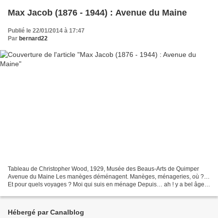
Max Jacob (1876 - 1944) : Avenue du Maine
Publié le 22/01/2014 à 17:47
Par
bernard22
Tableau de Christopher Wood, 1929, Musée des Beaus-Arts de Quimper
Avenue du Maine Les manèges déménagent. Manèges, ménageries, où ?…
Et pour quels voyages ? Moi qui suis en ménage Depuis… ah ! y a bel âge !
De vous goûter, manèges, Je n’ai plus… que...
Hébergé par Canalblog