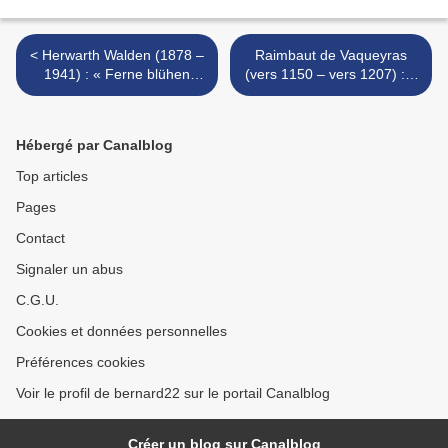
< Herwarth Walden (1878 –
Raimbaut de Vaqueyras
1941) : « Ferne blühen
(vers 1150 – vers 1207) : «
Deine Augen – Loin
Hautes vagues qui venez
fleurissent tes yeux... »
sur la mer... » >
Hébergé par Canalblog
Top articles
Pages
Contact
Signaler un abus
C.G.U.
Cookies et données personnelles
Préférences cookies
Voir le profil de bernard22 sur le portail Canalblog
Créer un blog sur Canalblog