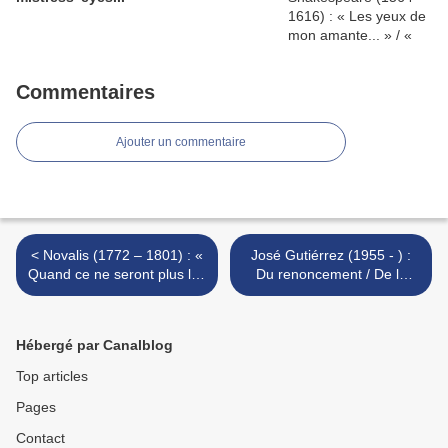
Commentaires
Ajouter un commentaire
< Novalis (1772 – 1801) : «
José Gutiérrez (1955 - ) :
Quand ce ne seront plus les
Du renoncement / De la
nombres et les figures » / «
renuncia >
Wenn nicht mehr Zahlen
und Figuren »
Hébergé par Canalblog
Top articles
Pages
Contact