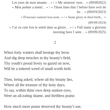
Les yeux de mon amante... » / « My mistress' eyes... » (09/092022)
« Mon poème a menti... » / « Those lines that I before have writ do
lie... » (09/0/9/2023)
« D’aucuns vantent leur nom.. » /
« Some glory in their birth,... »
(09/09/2024)
« J’ai vu cent fois le soleil dans sa gloire... » / « Full many a glorious
morning have I seen... » (09/09/2025)
2
When forty winters shall besiege thy brow
And dig deep trenches in thy beauty's field,
Thy youth's proud livery so gazed on now,
Will be a tottered weed of small worth held.
Then, being asked, where all thy beauty lies,
Where all the treasure of thy lusty days;
To say, within thine own deep sunken eyes,
Were an all-eating shame, and thriftless praise.
How much more praise deserved thy beauty's use,