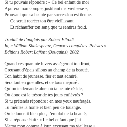
Si tu pouvais répondre : « Ce bel enfant de moi
Apurera mon compte, justifiant ma vieillesse »,
Prouvant que sa beauté par succession est tienne.
Ce serait recréer ton être vieillissant
Et réchauffer ton sang que tu sentiras froid.
Traduit de l’anglais par Robert Ellrodt
In, « William Shakespeare, Oeuvres complètes. Poésies »
Editions Robert Laffont (Bouquins), 2002
Quand ces quarante hivers assiégeront ton front,
Creusant d’épais sillons au champ de ta beauté,
Ton habit de jeunesse, fier et tant admiré,
Sera tout en guenilles, et de tous méprisé :
Qu’on te demande alors où ta beauté réside,
Où donc est le trésor de tes jours enfiévrés ?
Si tu prétends répondre : en mes yeux naufragés,
Tu mérites la honte et bien peu de louange.
On le louerait bien plus, l’emploi de ta beauté,
Si ta réponse était : « Le bel enfant que j’ai
Mettra mon compte à jour, excusant ma vieillesse »,