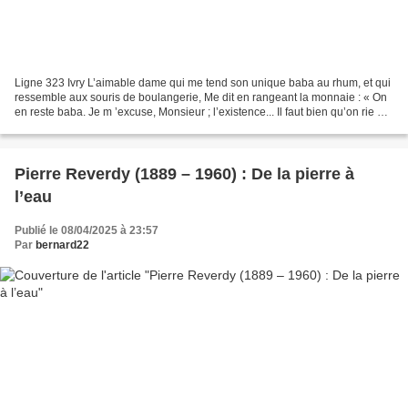
Ligne 323 Ivry L’aimable dame qui me tend son unique baba au rhum, et qui
ressemble aux souris de boulangerie, Me dit en rangeant la monnaie : « On
en reste baba. Je m ’excuse, Monsieur ; l’existence... Il faut bien qu’on rie Un
peu, que voulez-vous,...
Pierre Reverdy (1889 – 1960) : De la pierre à
l’eau
Publié le 08/04/2025 à 23:57
Par
bernard22