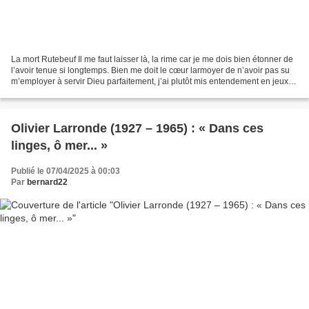
La mort Rutebeuf Il me faut laisser là, la rime car je me dois bien étonner de
l’avoir tenue si longtemps. Bien me doit le cœur larmoyer de n’avoir pas su
m’employer à servir Dieu parfaitement, j’ai plutôt mis entendement en jeux et
en ébattements, sans...
Olivier Larronde (1927 – 1965) : « Dans ces
linges, ô mer... »
Publié le 07/04/2025 à 00:03
Par
bernard22