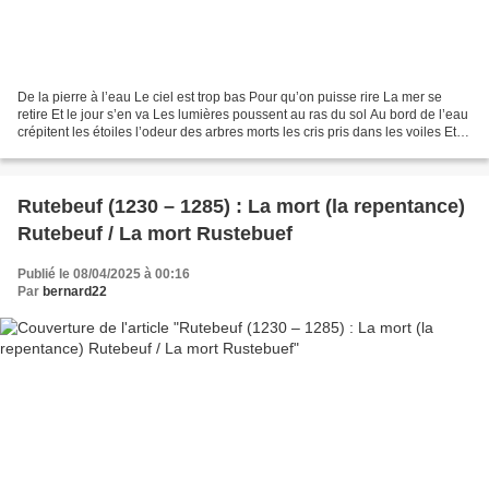
De la pierre à l’eau Le ciel est trop bas Pour qu’on puisse rire La mer se
retire Et le jour s’en va Les lumières poussent au ras du sol Au bord de l’eau
crépitent les étoiles l’odeur des arbres morts les cris pris dans les voiles Et le
bras vigoureux...
Rutebeuf (1230 – 1285) : La mort (la repentance)
Rutebeuf / La mort Rustebuef
Publié le 08/04/2025 à 00:16
Par
bernard22