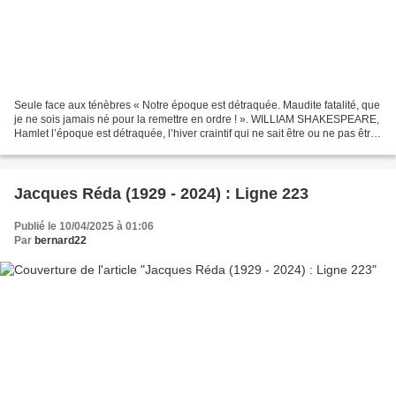
Seule face aux ténèbres « Notre époque est détraquée. Maudite fatalité, que
je ne sois jamais né pour la remettre en ordre ! ». WILLIAM SHAKESPEARE,
Hamlet l’époque est détraquée, l’hiver craintif qui ne sait être ou ne pas être
te réveillera à quatre...
Jacques Réda (1929 - 2024) : Ligne 223
Publié le 10/04/2025 à 01:06
Par
bernard22