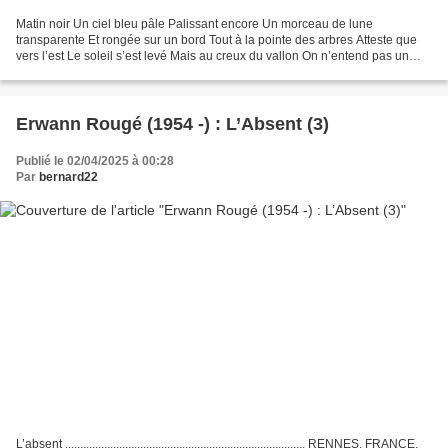
Matin noir Un ciel bleu pâle Palissant encore Un morceau de lune
transparente Et rongée sur un bord Tout à la pointe des arbres Atteste que
vers l’est Le soleil s’est levé Mais au creux du vallon On n’entend pas un
oiseau Les herbes sombres Sont noyées...
Erwann Rougé (1954 -) : L’Absent (3)
Publié le 02/04/2025 à 00:28
Par
bernard22
L’absent ................................................................................ RENNES, FRANCE,