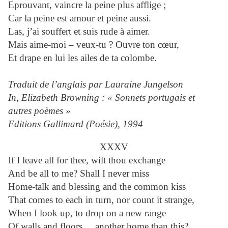
Eprouvant, vaincre la peine plus afflige ;
Car la peine est amour et peine aussi.
Las, j’ai souffert et suis rude à aimer.
Mais aime-moi – veux-tu ? Ouvre ton cœur,
Et drape en lui les ailes de ta colombe.
Traduit de l’anglais par Lauraine Jungelson
In, Elizabeth Browning : « Sonnets portugais et
autres poèmes »
Editions Gallimard (Poésie), 1994
XXXV
If I leave all for thee, wilt thou exchange
And be all to me? Shall I never miss
Home-talk and blessing and the common kiss
That comes to each in turn, nor count it strange,
When I look up, to drop on a new range
Of walls and floors ... another home than this?