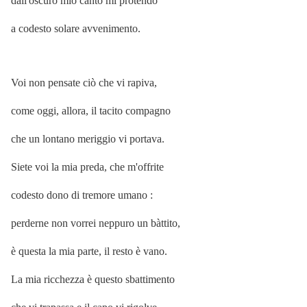
dall'oscuro mio canto mi protendo
a codesto solare avvenimento.
Voi non pensate ciò che vi rapiva,
come oggi, allora, il tacito compagno
che un lontano meriggio vi portava.
Siete voi la mia preda, che m'offrite
codesto dono di tremore umano :
perderne non vorrei neppuro un bàttito,
è questa la mia parte, il resto è vano.
La mia ricchezza è questo sbattimento