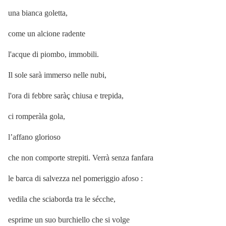
una bianca goletta,
come un alcione radente
l'acque di piombo, immobili.
Il sole sarà immerso nelle nubi,
l'ora di febbre saràç chiusa e trepida,
ci romperàla gola,
l’affano glorioso
che non comporte strepiti. Verrà senza fanfara
le barca di salvezza nel pomeriggio afoso :
vedila che sciaborda tra le sécche,
esprime un suo burchiello che si volge