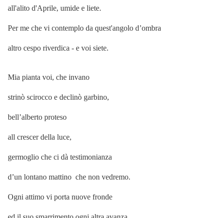
all'alito d'Aprile, umide e liete.
Per me che vi contemplo da quest'angolo d’ombra
altro cespo riverdica - e voi siete.
Mia pianta voi, che invano
strinò scirocco e declinò garbino,
bell’alberto proteso
all crescer della luce,
germoglio che ci dà testimonianza
d’un lontano mattino che non vedremo.
Ogni attimo vi porta nuove fronde
ed il suo smarrimento ogni altra avanza