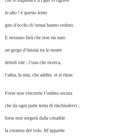
che vi trapassa e il capo vi rigolve
in alto ! è questo lento
giro d'occhi ch’ormai hanno veduto.
E nessuno farà che non sia nato
un gergo d’iniziai tra le nostre
deboli vite : l’una che ricerca,
l’altra, la mia, che addita et si ritrae.
Forse non vincerete l’ombra oscura
che da ogni parte tenta di rinchiudervi ;
forse non sorgerà dalla crisalide
la creatura del volo. M’apparite