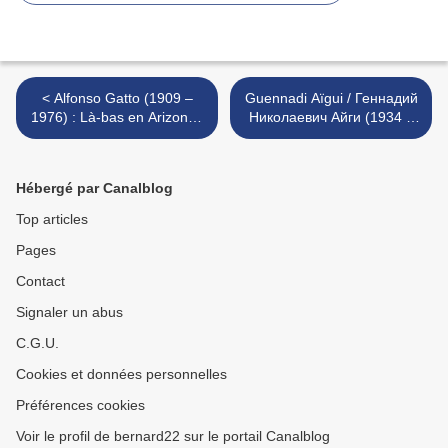
< Alfonso Gatto (1909 –
Guennadi Aïgui / Геннадий
1976) : Là-bas en Arizona /
Николаевич Айги (1934 –
Laggiù nell’ Arizona »,
2006) : Trois Poèmes pour
sull’accolto
Varlam Chalamov >
Hébergé par Canalblog
Top articles
Pages
Contact
Signaler un abus
C.G.U.
Cookies et données personnelles
Préférences cookies
Voir le profil de bernard22 sur le portail Canalblog