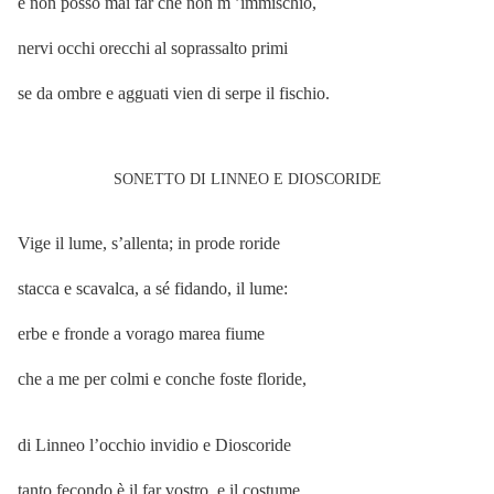
e non posso mai far che non m ’immischio,
nervi occhi orecchi al soprassalto primi
se da ombre e agguati vien di serpe il fischio.
SONETTO DI LINNEO E DIOSCORIDE
Vige il lume, s’allenta; in prode roride
stacca e scavalca, a sé fidando, il lume:
erbe e fronde a vorago marea fiume
che a me per colmi e conche foste floride,
di Linneo l’occhio invidio e Dioscoride
tanto fecondo è il far vostro, e il costume