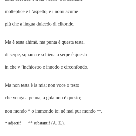
molteplice e l ’aspetto, e i nomi acume
più che a lingua dulcedo di clitoride.
Ma è testa ahimè, ma punta è questa testa,
di serpe, squama e schiena a serpe è questa
in che v ’inchiostro e innodo e circonfondo.
Ma non testa è la mia; non voce o testo
che venga a penna, a gola non è questo;
non mondo * o immondo io; né mai pur mondo
**.
* adjectif ** substantif (A. Z.).