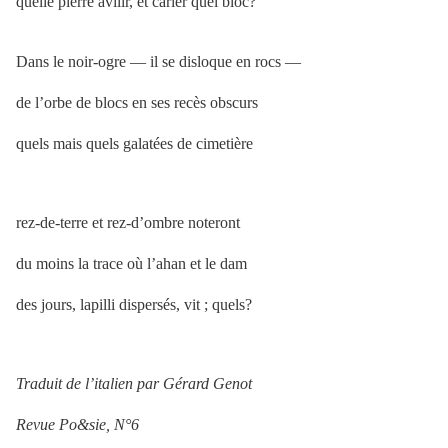
quelle pierre avilir, et carier quel bloc?
Dans le noir-ogre — il se disloque en rocs —
de l’orbe de blocs en ses recès obscurs
quels mais quels galatées de cimetière
rez-de-terre et rez-d’ombre noteront
du moins la trace où l’ahan et le dam
des jours, lapilli dispersés, vit ; quels?
Traduit de l’italien par Gérard Genot
Revue Po&sie, N°6