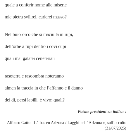
quale a conferir nome alle miserie
mie pietra svilirei, carierei masso?
Nel buio-orco che si maciulla in rupi,
dell’orbe a rupi dentro i covi cupi
quali mai galatei ceneteriali
rasoterra e rasoombra noteranno
almen la traccia in che l’affanno e il danno
dei dì, persi lapilli, è vivo; quali?
Poème précédent en italien :
Alfonso Gatto : Là-bas en Arizona / Laggiù nell’ Arizona », sull’accolto
(31/07/2025)