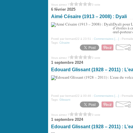
Vous aimez ?
0 vote
6 février 2025
Aimé Césaire (1913 – 2008) : Dyali
Dyali pour L.
d’étoiles à c
œuf-porteur e
Posté par bernard22 à 23:51 -
Commentaires [
…
]
- Permalie
Tags:
Césaire
Vous aimez ?
0 vote
1 septembre 2024
Edouard Glissant (1928 – 2011) : L’e
Posté par bernard22 à 00:46 -
Commentaires [
…
]
- Permalie
Tags:
Glissant
Vous aimez ?
0 vote
1 septembre 2024
Edouard Glissant (1928 – 2011) : L’e