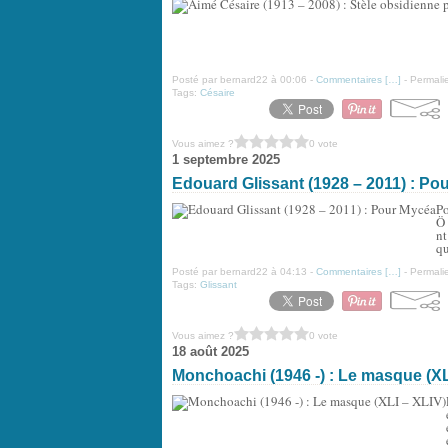
Posté par bernard22 à 00:06 -
Commentaires [
…
]
- Permalie
Tags:
Césaire
Vous aimez ?
0 vote
1 septembre 2025
Edouard Glissant (1928 – 2011) : Po
Po
Ö 
nt
qu
Posté par bernard22 à 04:13 -
Commentaires [
…
]
- Permalie
Tags:
Glissant
Vous aimez ?
0 vote
18 août 2025
Monchoachi (1946 -) : Le masque (XL