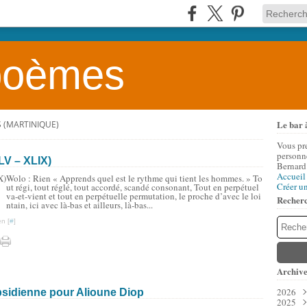
 poèmes
Le bar 
 (MARTINIQUE)
Vous pr
personne
LV – XLIX)
Bernard
Accueil
Wolo : Rien « Apprends quel est le rythme qui tient les hommes. » To
Créer u
ut régi, tout réglé, tout accordé, scandé consonant, Tout en perpétuel
va-et-vient et tout en perpétuelle permutation, le proche d’avec le loi
Recher
ntain, ici avec là-bas et ailleurs, là-bas...
n [
#
]
Archive
2026
obsidienne pour Alioune Diop
2025
Aoû