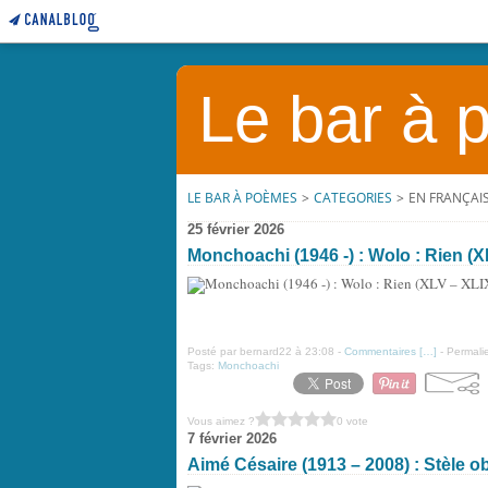
Le bar à
LE BAR À POÈMES
>
CATEGORIES
>
EN FRANÇAIS
25 février 2026
Monchoachi (1946 -) : Wolo : Rien (X
Posté par bernard22 à 23:08 -
Commentaires [
…
]
- Permalie
Tags:
Monchoachi
Vous aimez ?
0 vote
7 février 2026
Aimé Césaire (1913 – 2008) : Stèle 