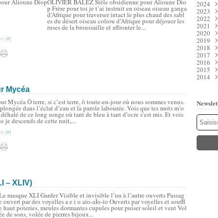
OLIVIER BALEZ Stèle obsidienne pour Alioune Dio
2024
Juil
Déc
p Frère pour toi je t’ai instruit en oiseau oiseau ganga
2023
Juin
Nov
Déc
d’Afrique pour traverser intact le plus chaud des sabl
2022
Mai
Oct
Nov
Déc
es du désert oiseau coliou d’Afrique pour déjouer les
2021
Avri
Sep
Oct
Nov
Déc
ruses de la broussaille et affronter le...
2020
Mar
Aoû
Sep
Oct
Nov
Déc
n [
#
]
2019
Févr
Juil
Aoû
Sep
Oct
Nov
Déc
2018
Janv
Juin
Juil
Aoû
Sep
Oct
Nov
Déc
2017
Mai
Juin
Juil
Aoû
Sep
Oct
Nov
Déc
2016
Avri
Mai
Juin
Juil
Aoû
Sep
Oct
Nov
Déc
2015
Mar
Avri
Mai
Juin
Juil
Aoû
Sep
Oct
Nov
Déc
2014
Févr
Mar
Avri
Mai
Juin
Juil
Aoû
Sep
Oct
Nov
Déc
Janv
Févr
Mar
Avri
Mai
Juin
Juil
Aoû
Sep
Oct
Nov
Déc
ur Mycéa
Janv
Févr
Mar
Avri
Mai
Juin
Juil
Aoû
Sep
Oct
Nov
Janv
Févr
Mar
Avri
Mai
Juin
Juil
Aoû
Sep
Oct
ur Mycéa Ô terre, si c’est terre, ô toute-en-jour où nous sommes venus.
Newslet
Janv
Févr
Mar
Avri
Mai
Juin
Juil
Aoû
Sep
plongée dans l’éclat d’eau et la parole labourée. Vois que tes mots m’o
Janv
Févr
Mar
Avri
Mai
Juin
Juil
Aoû
 déhalé de ce long songe où tant de bleu à tant d’ocre s’est mis. Et vois
e je descends de cette nuit,...
Janv
Févr
Mar
Avri
Mai
Juin
Juil
Janv
Févr
Mar
Avri
Mai
Juin
n [
#
]
Janv
Févr
Mar
Avri
Mai
Janv
Févr
Mar
Mar
Janv
Févr
Janv
Janv
I – XLIV)
Le masque XLI Garder Visible et invisible l’un à l’autre ouverts Passag
e ouvert par des voyelles a e i o aïo-aÎo-ïo Ouverts par voyelles et souffl
e haut poteries, meules dormantes cupules pour puiser soleil et vent Vol
ée de sons, volée de pierres bijoux...