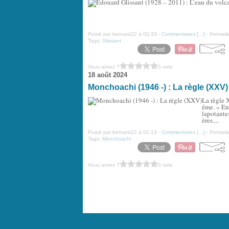
Posté par bernard22 à 00:33 -
Commentaires [
…
]
- Permalie
Tags:
Glissant
Vous aimez ?
0 vote
18 août 2024
Monchoachi (1946 -) : La règle (XXV)
La règle X
ême. » En 
lapotantes
ères....
Posté par bernard22 à 01:13 -
Commentaires [
…
]
- Permalie
Tags:
Monchoachi
Vous aimez ?
0 vote