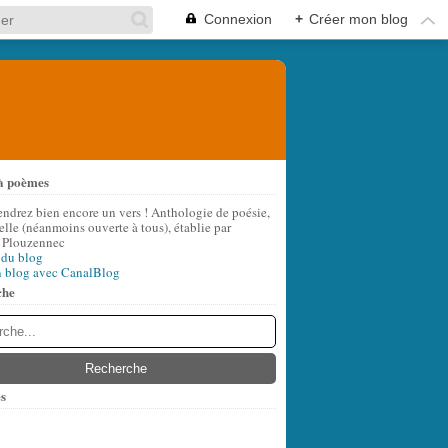
Connexion
+
Créer mon blog
à poèmes
endrez bien encore un vers ! Anthologie de poésie,
lle (néanmoins ouverte à tous), établie par
 Plouzennec
 du blog
n blog avec CanalBlog
che
s
t
(6)