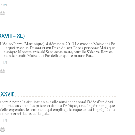
n [
#
]
XVIII – XL)
Saint-Pierre (Martinique), 4 décembre 2013 Le masque Mais quoi Po
ur quoi masque Taisant et mu Privé du son Et pas personne Mais que
quoique Monstre articulé Sans cesse saute, sautille S’écarte Hors ce
monde bondit Mais quoi Par delà ce qui se montre Par...
n [
#
]
 XXVII)
 sort A peine la civilisation eut-elle ainsi abandonné l’idée d’un desti
 appariée aux mondes païens et donc à l’Afrique, avec le génie tragique
u’elle engendre, le sentiment qui emplit quiconque en est imprégné d’u
 force merveilleuse, celle qui...
n [
#
]