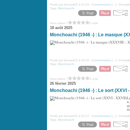
Posté par bernard22 à 01:03 -
Commentaires [
…
]
- Permalie
Tags:
Monchoachi
Vous aimez ?
0 vote
18 août 2025
Monchoachi (1946 -) : Le masque (XX
Posté par bernard22 à 00:10 -
Commentaires [
…
]
- Permalie
Tags:
Monchoachi
Vous aimez ?
0 vote
26 février 2025
Monchoachi (1946 -) : Le sort (XXVI -
Le
n,
q
ne
Posté par bernard22 à 02:27 -
Commentaires [
…
]
- Permalie
Tags:
Monchoachi