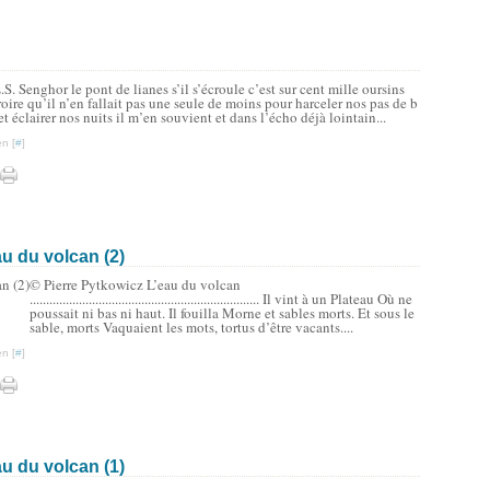
S. Senghor le pont de lianes s’il s’écroule c’est sur cent mille oursins
roire qu’il n’en fallait pas une seule de moins pour harceler nos pas de b
t éclairer nos nuits il m’en souvient et dans l’écho déjà lointain...
n [
#
]
au du volcan (2)
© Pierre Pytkowicz L’eau du volcan
...................................................................... Il vint à un Plateau Où ne
poussait ni bas ni haut. Il fouilla Morne et sables morts. Et sous le
sable, morts Vaquaient les mots, tortus d’être vacants....
n [
#
]
au du volcan (1)