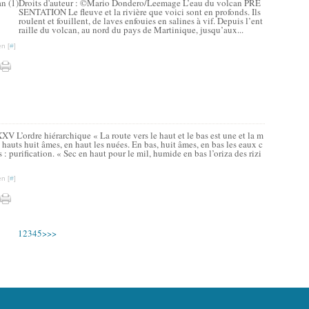
Droits d'auteur : ©Mario Dondero/Leemage L’eau du volcan PRE
SENTATION Le fleuve et la rivière que voici sont en profonds. Ils
roulent et fouillent, de laves enfouies en salines à vif. Depuis l’ent
raille du volcan, au nord du pays de Martinique, jusqu’aux...
n [
#
]
XV L’ordre hiérarchique « La route vers le haut et le bas est une et la m
hauts huit âmes, en haut les nuées. En bas, huit âmes, en bas les eaux c
 : purification. « Sec en haut pour le mil, humide en bas l’oriza des rizi
n [
#
]
1
2
3
4
5
>
>>