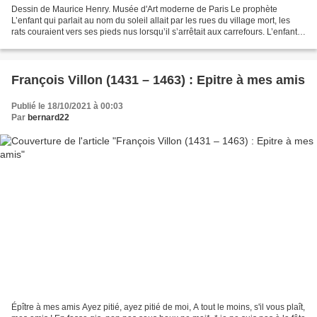
Dessin de Maurice Henry. Musée d'Art moderne de Paris Le prophète
L’enfant qui parlait au nom du soleil allait par les rues du village mort, les
rats couraient vers ses pieds nus lorsqu’il s’arrêtait aux carrefours. L’enfant
appela d’une voix pleine de...
François Villon (1431 – 1463) : Epitre à mes amis
Publié le 18/10/2021 à 00:03
Par
bernard22
Épître à mes amis Ayez pitié, ayez pitié de moi, A tout le moins, s'il vous plaît,