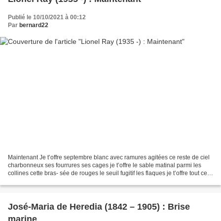
Publié le 10/10/2021 à 00:12
Par
bernard22
Maintenant Je t’offre septembre blanc avec ramures agitées ce reste de ciel
charbonneux ses fourrures ses cages je t’offre le sable matinal parmi les
collines cette bras- sée de rouges le seuil fugitif les flaques je t’offre tout ce
que j’aimais les commen-...
José-Maria de Heredia (1842 – 1905) : Brise
marine