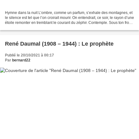
Hymne dans la nuit L’ombre, comme un parfum, s’exhale des montagnes, et
le silence est tel que l’on croirait mourir. On entendrait, ce soir, le rayon d’une
étoile remonter en tremblant le courant du zéphir. Contemple. Sous ton front
que tes yeux soient...
René Daumal (1908 – 1944) : Le prophète
Publié le 20/10/2021 à 00:17
Par
bernard22