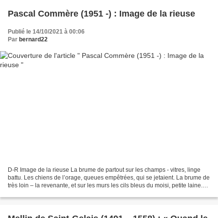
Pascal Commère (1951 -) : Image de la rieuse
Publié le 14/10/2021 à 00:06
Par
bernard22
D-R Image de la rieuse La brume de partout sur les champs - vitres, linge
battu. Les chiens de l’orage, queues empêtrées, qui se jetaient. La brume de
très loin – la revenante, et sur les murs les cils bleus du moisi, petite laine.
L’égout qui sent. Tant...