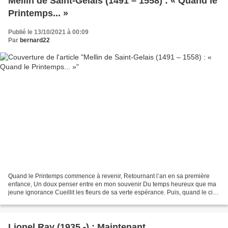
Mellin de Saint-Gelais (1491 – 1558) : « Quand le
Printemps... »
Publié le 13/10/2021 à 00:09
Par
bernard22
Quand le Printemps commence à revenir, Retournant l’an en sa première
enfance, Un doux penser entre en mon souvenir Du temps heureux que ma
jeune ignorance Cueillit les fleurs de sa verte espérance. Puis, quand le ciel
ramène les longs jours Du chaud...
Lionel Ray (1935 -) : Maintenant