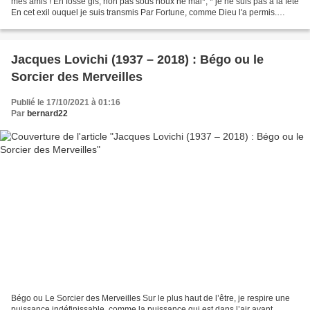
mes amis ! En fosse gis, non pas sous houx ne mai*, * je ne suis pas à la fête
En cet exil ouquel je suis transmis Par Fortune, comme Dieu l'a permis.
Filles, amants, jeunes...
Jacques Lovichi (1937 – 2018) : Bégo ou le
Sorcier des Merveilles
Publié le 17/10/2021 à 01:16
Par
bernard22
Bégo ou Le Sorcier des Merveilles Sur le plus haut de l’être, je respire une
puissance indéfinissable, comme la puissance qui est dans l’air avant