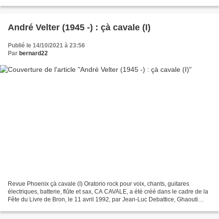
insolite, que soi. Invisible...
André Velter (1945 -) : çà cavale (I)
Publié le 14/10/2021 à 23:56
Par
bernard22
Revue Phoenix çà cavale (I) Oratorio rock pour voix, chants, guitares
électriques, batterie, flûte et sax, CA CAVALE, a été créé dans le cadre de la
Fête du Livre de Bron, le 11 avril 1992, par Jean-Luc Debattice, Ghaouti
Faraoun et l’auteur, accompagné...