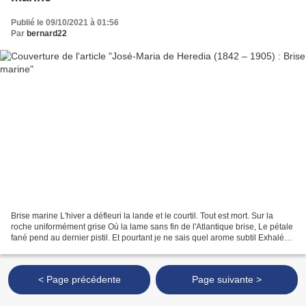
Publié le 09/10/2021 à 01:56
Par
bernard22
Brise marine L'hiver a défleuri la lande et le courtil. Tout est mort. Sur la
roche uniformément grise Où la lame sans fin de l'Atlantique brise, Le pétale
fané pend au dernier pistil. Et pourtant je ne sais quel arome subtil Exhalé
de la mer jusqu'à...
< Page précédente
Page suivante >