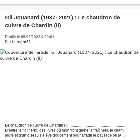
fallu Pour donner à la couleur...
Gil Jouanard (1937- 2021) : Le chaudron de
cuivre de Chardin (II)
Publié le 05/03/2022 à 00:01
Par
bernard22
Le chaudron de cuivre de Chardin (II) ...........................................................
D’entre le flot herbu des livres où mon front quête la fraîcheur, le chant
aigrelet d’un oiseau s’élève doucement pour affadir le paysage où la