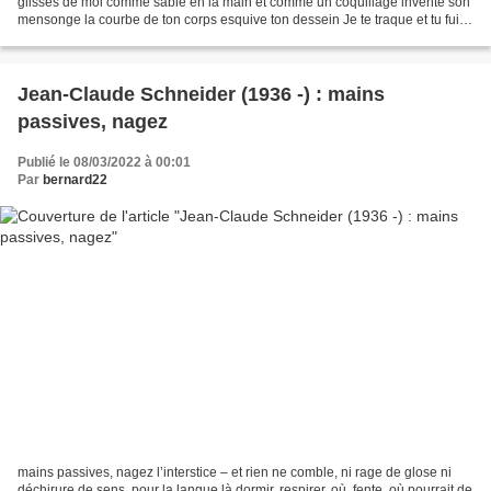
glisses de moi comme sable en la main et comme un coquillage invente son
mensonge la courbe de ton corps esquive ton dessein Je te traque et tu fuis
Je te perds et tu plonges Les forêts...
Jean-Claude Schneider (1936 -) : mains
passives, nagez
Publié le 08/03/2022 à 00:01
Par
bernard22
mains passives, nagez l’interstice – et rien ne comble, ni rage de glose ni
déchirure de sens, pour la langue là dormir, respirer, où, fente, où pourrait de