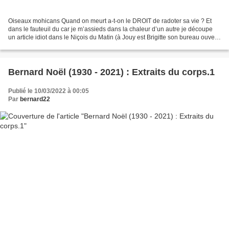
Oiseaux mohicans Quand on meurt a-t-on le DROIT de radoter sa vie ? Et
dans le fauteuil du car je m’assieds dans la chaleur d’un autre je découpe
un article idiot dans le Niçois du Matin (à Jouy est Brigitte son bureau ouvert
sur les prairies et les taureaux...
Bernard Noël (1930 - 2021) : Extraits du corps.1
Publié le 10/03/2022 à 00:05
Par
bernard22