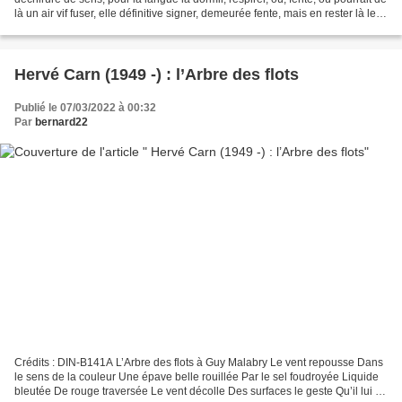
là un air vif fuser, elle définitive signer, demeurée fente, mais en rester là les
lèvres où baille...
Hervé Carn (1949 -) : l’Arbre des flots
Publié le 07/03/2022 à 00:32
Par
bernard22
Crédits : DIN-B141A L’Arbre des flots à Guy Malabry Le vent repousse Dans
le sens de la couleur Une épave belle rouillée Par le sel foudroyée Liquide
bleutée De rouge traversée Le vent décolle Des surfaces le geste Qu’il lui a