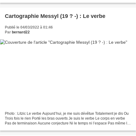
nostalgie...
Cartographie Messyl (19 ? -) : Le verbe
Publié le 04/03/2022 à 01:46
Par
bernard22
Photo : Litzic Le verbe Aujourd’hui, je me suis dévêtue Totalement je dis Ou
Trois fois le rien Porté les bras ouverts Je suis le verbe Le corps en verbe
Pas de terminaison Aucune conjecture Ni le temps ni l’espace Pas même le
présent Le verbe dans son...