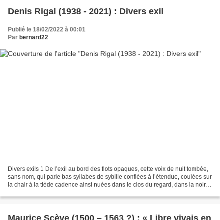
Denis Rigal (1938 - 2021) : Divers exil
Publié le 18/02/2022 à 00:01
Par
bernard22
Divers exils 1 De l’exil au bord des flots opaques, cette voix de nuit tombée,
sans nom, qui parle bas syllabes de sybille confiées à l’étendue, coulées sur
la chair à la tiède cadence ainsi nuées dans le clos du regard, dans la noire
et violente toison,...
Maurice Scève (1500 – 1563 ?) : « Libre vivais en