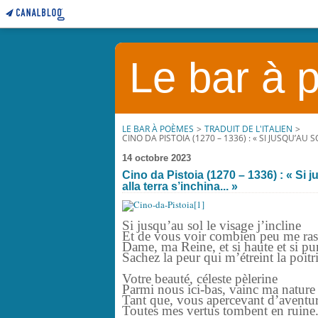
Le bar à
LE BAR À POÈMES
>
TRADUIT DE L'ITALIEN
>
CINO DA PISTOIA (1270 – 1336) : « SI JUSQU’AU SOL
14 octobre 2023
Cino da Pistoia (1270 – 1336) : « Si jus
alla terra s’inchina... »
Si jusqu’au sol le visage j’incline
Et de vous voir combien peu me ras
Dame, ma Reine, et si haute et si pu
Sachez la peur qui m’étreint la po
Votre beauté, céleste pèlerine
Parmi nous ici-bas, vainc ma natur
Tant que, vous apercevant d’aventur
Toutes mes vertus tombent en ruine