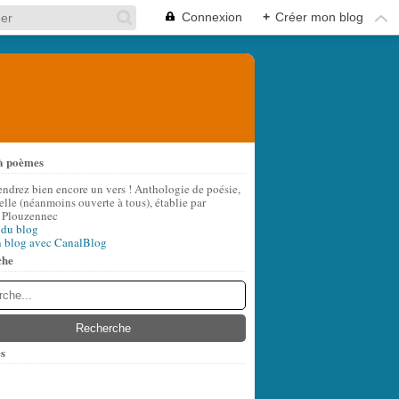
Connexion
+
Créer mon blog
à poèmes
endrez bien encore un vers ! Anthologie de poésie,
lle (néanmoins ouverte à tous), établie par
 Plouzennec
 du blog
n blog avec CanalBlog
che
s
t
(6)