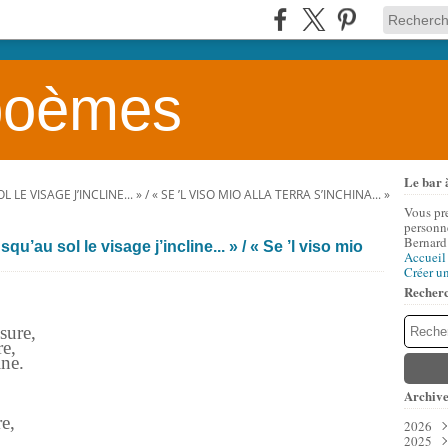
 poèmes
Le bar 
 LE VISAGE J’INCLINE... » / « SE ’L VISO MIO ALLA TERRA S’INCHINA... »
Vous pr
personne
Bernard
qu’au sol le visage j’incline... » / « Se ’l viso mio
Accueil
Créer u
Recher
sure,
re,
itrine.
Archive
e
e,
2026
.
2025
Aoû