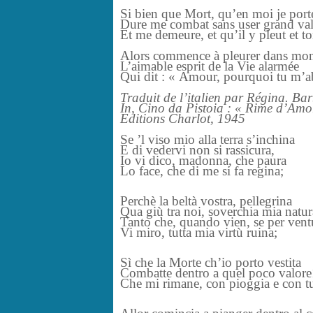
Si bien que Mort, qu’en moi je port
Dure me combat sans user grand va
Et me demeure, et qu’il y pleut et t
Alors commence à pleurer dans mo
L’aimable esprit de la Vie alarmée
Qui dit : « Amour, pourquoi tu m’a
Traduit de l’italien par Régina. Ba
In, Cino da Pistoia : « Rime d’Amo
Editions Charlot, 1945
Se ’l viso mio alla terra s’inchina
E di vedervi non si rassicura,
Io vi dico, madonna, che paura
Lo face, che di me si fa regina;
Perchè la beltà vostra, pellegrina
Qua giù tra noi, soverchia mia natur
Tanto che, quando vien, se per vent
Vi miro, tutta mia virtù ruina;
Sì che la Morte ch’io porto vestita
Combatte dentro a quel poco valor
Che mi rimane, con pioggia e con t