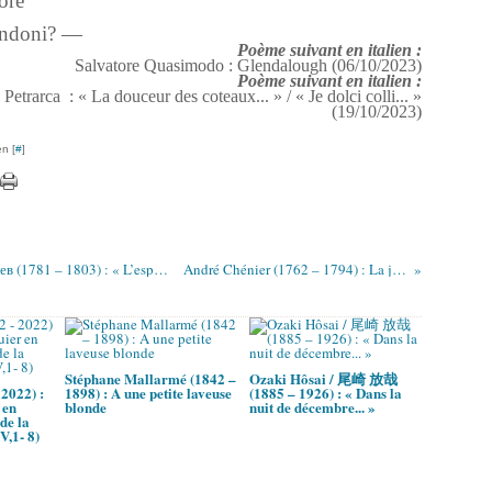
ore
andoni? —
Poème suivant en italien :
Salvatore Quasimodo : Glendalough (06/10/2023)
Poème suivant en italien :
Petrarca : « La douceur des coteaux... » / « Je dolci colli... »
(19/10/2023)
n [
#
]
Andréï Tourguéniev / Андре́й Ива́нович Турге́нев (1781 – 1803) : « L’esprit te garde illuminé... »
André Chénier (1762 – 1794) : La jeune captive
Stéphane Mallarmé (1842 –
Ozaki Hôsai / 尾崎 放哉
2022) :
1898) : A une petite laveuse
(1885 – 1926) : « Dans la
 en
blonde
nuit de décembre... »
de la
V,1- 8)