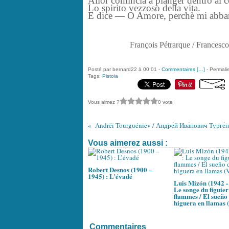
Allor comincia a pianger dentro al c
Lo spirito vezzoso della vita.
E dice — O Amore, perchè mi abb
François Pétrarque / Francesco 
Posté par bernard22 à 00:01 -
Commentaires [
…
]
- Permalie
Tags:
Pistoia
Vous aimez ?
0 vote
Vous aimerez aussi :
Robert Desnos (1900 –
1945) : L’évadé
Luis Mizón (1942 - 
Le songe du figuier
flammes / El sueño 
higuera en llamas (
Commentaires