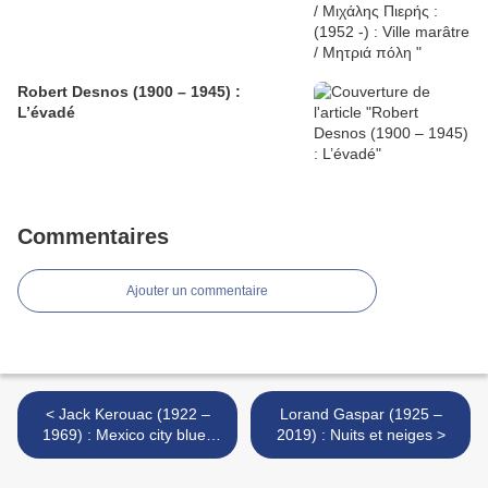
Robert Desnos (1900 – 1945) :
L’évadé
Commentaires
Ajouter un commentaire
< Jack Kerouac (1922 –
Lorand Gaspar (1925 –
1969) : Mexico city blues
2019) : Nuits et neiges >
(73 – 84ème Chorus) / 73–
84th Chorus)