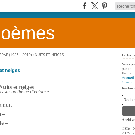
 poèmes
Le bar 
AR (1925 – 2019) : NUITS ET NEIGES
Vous pr
personne
et neiges
Bernard
Accueil
Créer u
Nuits et neiges
Recher
ns sur un thème d’enfance
a nuit
à –
Archive
le –
2026
2025
Aoû