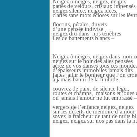
Neigez ô neiges, neigez, neigez
pattes de velours, cristaux impensés
neigez silence, neigez idées,
clartés sans mots écloses sur les lèvr
flocons, pétales, duvets
d’une pensée indivise
neigez dru dans nos ténèbres
îles de battements blancs –
Neigez ô neiges, neigez dans mon c
neigez sur le noir des ailes pensées
aérez de vos danses tous ces monde
d’épaisseurs immobiles jamais dits
faites jaillir le bonheur que l’on croi
à jamais banni de la finitude –
couvrez de paix, de silence léger,
routes et champs, maisons et joues 
où jamais l’amour ne fut embrassé –
vergers de l’enfance neigez, neigez
sur les déserts de mémoire d’amour
soyez la fraîcheur de tant de nuits b
neigez, neigez sur nos pas dans la nu