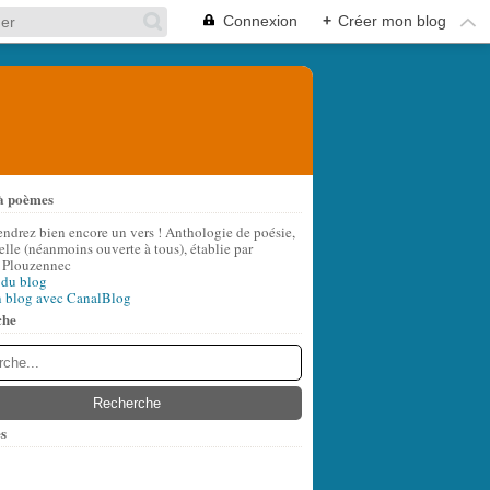
Connexion
+
Créer mon blog
à poèmes
endrez bien encore un vers ! Anthologie de poésie,
lle (néanmoins ouverte à tous), établie par
 Plouzennec
 du blog
n blog avec CanalBlog
che
s
t
(8)