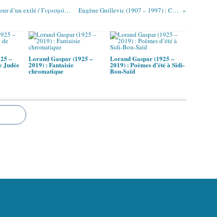
Michalis Pieris / Μιχάλης Πιερής (1952 -) : Retour d’un exilé / Γυρισμός ξενιτεμένου
Eugène Guillevic (1907 – 1997) : Carnac (II)
25 –
Lorand Gaspar (1925 –
Lorand Gaspar (1925 –
e Judée
2019) : Fantaisie
2019) : Poèmes d’été à Sidi-
chromatique
Bou-Saïd