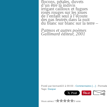
flocons, pétales, duvets
d’un être là indivis
irrigant cailloux et fugues
roses rouges sur les joues
de l’enfant seul à l’écoute
des pas feutrés dans la nuit
du blanc sur blanc sur la terre –
Patmos et autres poèmes
Gallimard éditeur, 2001
Posté par bernard22 à 00:03 -
Commentaires [
…
]
- Permalie
Tags:
Gaspar
Vous aimez ?
0 vote