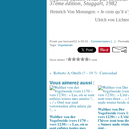
37
ème
édition, Stuggart, 1982
Heinrich Von Morungen: « Je crois qu’il n’y
Ulrich von Lichtens
Posté par bernard22 à 00:01 -
Commentaires [
…
]
- Permalie
Tags:
Vogelweide
Vous aimez ?
0 vote
Roberto A. Ortelli (? – 19 ?) : Curiosidad
Vous aimerez aussi :
Walther von Der
Vogelweide (vers 1
Walther von der
vers 1230) : « L’été
Vogelweide (vers 1170 –
l’hiver sont tous deu
vers 1230) : « Las, où se
« Sumer unde winte
sont enfuies toutes mes
sint...