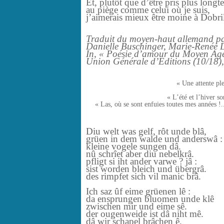
Et, plutôt que d’être pris plus long
au piège comme celui où je suis,
j’aimerais mieux être moine à Dobri
Traduit du moyen-haut allemand p
Danielle Buschinger, Marie-Renée 
In, « Poésie d’amour du Moyen Ag
Union Générale d’Editions (10/18)
« Une attente pl
« L’été et l’hiver s
« Las, où se sont enfuies toutes mes années !
Diu welt was gelf, rôt unde blâ,
grüen in dem walde und anderswâ :
kleine vogele sungen dâ.
nû schrîet aber diu nebelkrâ.
pfligt si iht ander varwe ? jâ :
sist worden bleich und übergrâ.
des rimpfet sich vil manic brâ.
Ich saz ûf eime grüenen lê :
da ensprungen bluomen unde klê
zwischen mir und eime sê.
der ougenweide ist dâ niht mê.
dâ wir schapel brâchen ê.