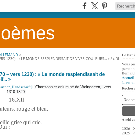
 poèmes
Le bar 
 ALLEMAND
>
 1230) : « LE MONDE RESPLENDISSAIT DE VIVES COULEURS... » / « DIU WELT WA
Vous pr
personne
Bernard
70 – vers 1230) : « Le monde resplendissait de
Accueil
f... »
Créer u
Chansonnier enluminé de Weingarten,
vers
Recher
1310-1320.
16.XII
leurs, rouge et bleu,
Archive
lle grise qui crie.
Oui :
2026
2025
Aoû