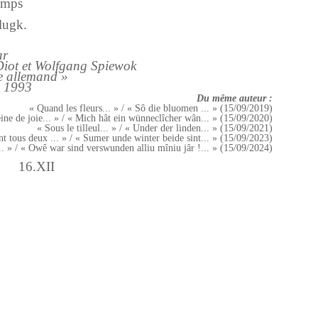
temps
lugk.
ar
Diot et Wolfgang Spiewok
e allemand »
, 1993
Du même auteur :
« Quand les fleurs... » / « Sô die bluomen ... » (15/09/2019)
eine de joie... » / « Mich hât ein wünneclîcher wân... » (15/09/2020)
« Sous le tilleul... » / « Under der linden... » (15/09/2021)
ont tous deux ... » / « Sumer unde winter beide sint... » (15/09/2023)
... » / « Owê war sind verswunden alliu mîniu jâr !... » (15/09/2024)
16.XII