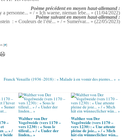
Poème précédent en moyen haut-allemand :
 a personne... » / « Ich waene, nieman lebe... » (11/04/2022)
Poème suivant en moyen haut-allemand :
tein : « Couleurs de l’été... » / « Sumervar... » (22/05/2023)
n [
#
]
Franck Venaille (1936 -2018) : « Malade à en vomir des pierres... »
Walther von Der
Walther von Der
170 –
Vogelweide (vers 1170 –
Vogelweide (vers 1170 –
 et
vers 1230) : « Sous le
vers 1230) : « Une attente
x ... » /
tilleul... » / « Under der
pleine de joie... » / « Mich
r beide
linden... »
hât ein wünneclîcher wân...
»