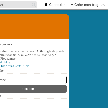
Connexion
+
Créer mon blog
à poèmes
S GELF... »
endrez bien encore un vers ! Anthologie de poésie,
lle (néanmoins ouverte à tous), établie par
 Plouzennec
 du blog
n blog avec CanalBlog
che
s
t
(6)