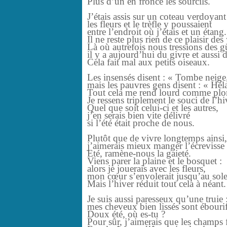
Plus d’un en fronce les sourcils.
J’étais assis sur un coteau verdoyant
les fleurs et le trèfle y poussaient
entre l’endroit où j’étais et un étang.
Il ne reste plus rien de ce plaisir des
Là où autrefois nous tressions des gu
il y a aujourd’hui du givre et aussi 
Cela fait mal aux petits oiseaux.
Les insensés disent : « Tombe neige
mais les pauvres gens disent : « Héla
Tout cela me rend lourd comme pl
Je ressens triplement le souci de l’hi
Quel que soit celui-ci et les autres,
j’en serais bien vite délivré
si l’été était proche de nous.
Plutôt que de vivre longtemps ainsi,
j’aimerais mieux manger l’écrevisse 
Eté, ramène-nous la gaieté.
Viens parer la plaine et le bosquet :
alors je jouerais avec les fleurs,
mon cœur s’envolerait jusqu’au sole
Mais l’hiver réduit tout cela à néant.
Je suis aussi paresseux qu’une truie 
mes cheveux bien lissés sont ébourif
Doux été, où es-tu ?
Pour sûr, j’aimerais que les champs 