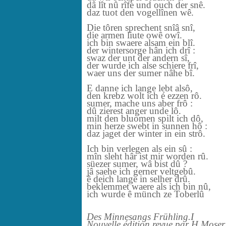
dâ lît nû rîfe und ouch der snê.
daz tuot den vogellînen wê.
Die tôren sprechent snîâ snî,
die armen liute owê owî.
ich bin swaere alsam ein blî.
der wintersorge hân ich drî :
swaz der unt der andern sî,
der wurde ich alse schiere frî,
waer uns der sumer nâhe bî.
E danne ich lange lebt alsô,
den krebz wolt ich é ezzen rô.
sumer, mache uns aber frô :
dû zierest anger unde lô.
milt den bluomen spilt ich dô,
min herze swebt in sunnen hô :
daz jaget der winter in ein strô.
Ich bin verlegen als ein sû :
mîn sleht hâr ist mir worden rû.
süezer sumer, wâ bist dû ?
jâ saehe ich gerner veltgebû.
ê deich lange in selher drû.
beklemmet waere als ich bin nû,
ich wurde ê münch ze Toberlû
Des Minnesangs Frühling.I
Nouvelle édition revue par H.Moser 