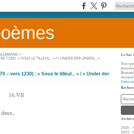
 poèmes
Le bar 
 ALLEMAND
>
1230) : « SOUS LE TILLEUL... » / « UNDER DER LINDEN... »
Vous pr
personne
Bernard
– vers 1230) : « Sous le tilleul... » / « Under der
Accueil
Créer u
Recher
16.VII
s deux,
Archive
2026
2025
Aoû