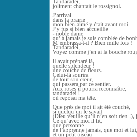
Tandaradei,
joliment chantait le rossignol.
J’arrivai
dans la prairie
mon bien-aimé y était avant moi.
J’y fus si bien accueillie
- noble dame –
qu’ à jamais je suis comblée de bon
M’embrassa-t-il ? Bien mille fois !
Tandaradei,
Voyez comme j’en ai la bouche rou
Il avait préparé là,
quelle splendeur !
une couche de fleurs.
Celui-là sourira
de tout son cœur,
qui passera par ce sentier.
Aux roses il pourra reconnaître,
tandaradei !
où reposai ma tête.
Que près de moi il ait été couché,
si quelqu’un le savait
(Dieu veuille qu’il n’en soit rien !), 
Ce qu’avec moi il fit,
que personne
ne l’apprenne jamais, que moi et lui
et un petit oiseau