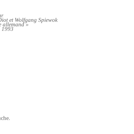
ar
Diot et Wolfgang Spiewok
e allemand »
, 1993
che.