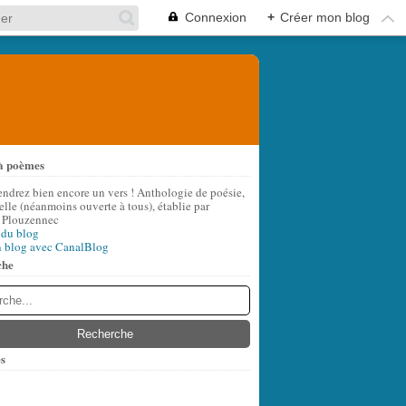
Connexion
+
Créer mon blog
à poèmes
endrez bien encore un vers ! Anthologie de poésie,
lle (néanmoins ouverte à tous), établie par
 Plouzennec
 du blog
n blog avec CanalBlog
che
s
t
(8)