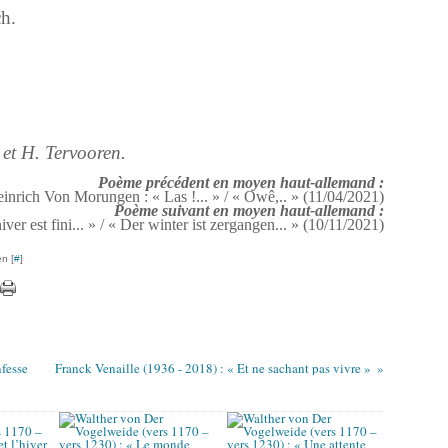
ch.
et H. Tervooren.
Poème précédent en moyen haut-allemand :
inrich Von Morungen : « Las !... » / « Owê,.. » (11/04/2021)
Poème suivant en moyen haut-allemand :
ver est fini... » / « Der winter ist zergangen... » (10/11/2021)
n [
#
]
nfesse
Franck Venaille (1936 - 2018) : « Et ne sachant pas vivre »