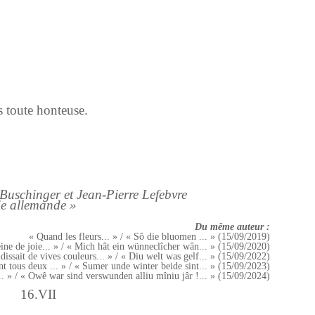
s toute honteuse.
Buschinger et Jean-Pierre Lefebvre
ie allemande »
Du même auteur :
« Quand les fleurs... » / « Sô die bluomen ... » (15/09/2019)
eine de joie... » / « Mich hât ein wünneclîcher wân... » (15/09/2020)
issait de vives couleurs... » / « Diu welt was gelf... » (15/09/2022)
ont tous deux ... » / « Sumer unde winter beide sint... » (15/09/2023)
... » / « Owê war sind verswunden alliu mîniu jâr !... » (15/09/2024)
16.VII