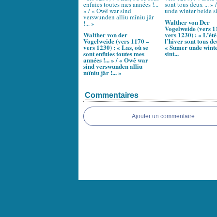
Walther von Der
Vogelweide (vers 1
Walther von der
vers 1230) : « L’été
Vogelweide (vers 1170 –
l’hiver sont tous deu
vers 1230) : « Las, où se
« Sumer unde winte
sont enfuies toutes mes
sint...
années !... » / « Owê war
sind verswunden alliu
mîniu jâr !... »
Commentaires
Ajouter un commentaire