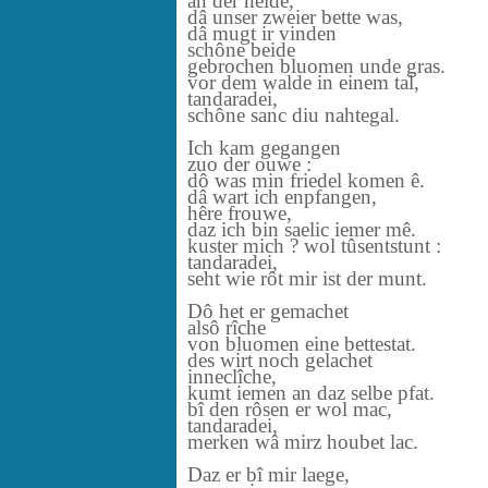
an der heide,
dâ unser zweier bette was,
dâ mugt ir vinden
schône beide
gebrochen bluomen unde gras.
vor dem walde in einem tal,
tandaradei,
schône sanc diu nahtegal.
Ich kam gegangen
zuo der ouwe :
dô was min friedel komen ê.
dâ wart ich enpfangen,
hêre frouwe,
daz ich bin saelic iemer mê.
kuster mich ? wol tûsentstunt :
tandaradei,
seht wie rôt mir ist der munt.
Dô het er gemachet
alsô rîche
von bluomen eine bettestat.
des wirt noch gelachet
inneclîche,
kumt iemen an daz selbe pfat.
bî den rôsen er wol mac,
tandaradei,
merken wâ mirz houbet lac.
Daz er bî mir laege,