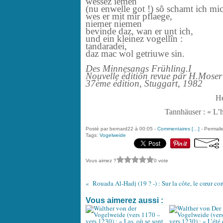
wessez iemen
(nu enwelle got !) sô schamt ich mi
wes er mit mir pflaege,
niemer niemen
bevinde daz, wan er unt ich,
und ein kleinez vogellîn :
tandaradei,
daz mac wol getriuwe sin.
Des Minnesangs Frühling.I
Nouvelle édition revue par H.Moser 
37
ème
édition, Stuggart, 1982
He
Tannhäuser : « L’hi
Posté par bernard22 à 00:05 -
Commentaires [
…
]
- Permalie
Tags:
Vogelweide
Vous aimez ?
0 vote
Rouada Al-Hadj (19 ? -) : Sur la côte, le cœur co
Vous aimerez aussi :