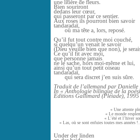
une litière de fleurs.
Bien souriront
dedans leur cœur,
qui passeront par ce sentier.
Aux roses ils pourront bien savoir
tandaradaï,
où ma tête a, lors, reposé.
Qu’il fut tout contre moi couché,
si quelqu’un venait le savoir
(Dieu veuille bien que non), je serai
Ce qu’il fit avec moi,
que personne jamais
ne le sache, hors moi-même et lui,
ainsi qu’un tout petit oiseau
tandaradaï,
qui sera discret j’en suis sûre.
Traduit de l’allemand par Danielle 
In « Anthologie bilingue de la poés
Editions Gallimard (Pléiade), 1995
« Une attente pl
« Le monde resplend
« L’été et l’hiver s
« Las, où se sont enfuies toutes mes années !
Under der linden