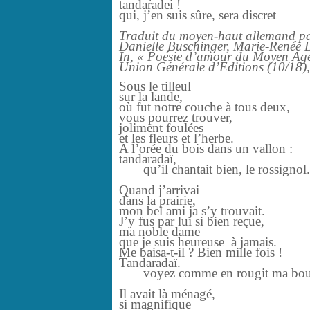
tandaradei !
qui, j’en suis sûre, sera discret
Traduit du moyen-haut allemand p
Danielle Buschinger, Marie-Renée 
In, « Poésie d’amour du Moyen Ag
Union Générale d’Editions (10/18)
Sous le tilleul
sur la lande,
où fut notre couche à tous deux,
vous pourrez trouver,
joliment foulées
et les fleurs et l’herbe.
A l’orée du bois dans un vallon :
tandaradaï,
qu’il chantait bien, le rossignol.
Quand j’arrivai
dans la prairie,
mon bel ami ja s’y trouvait.
J’y fus par lui si bien reçue,
ma noble dame
que je suis heureuse à jamais.
Me baisa-t-il ? Bien mille fois !
Tandaradaï.
voyez comme en rougit ma bou
Il avait là ménagé,
si magnifique