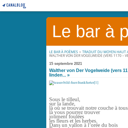
Le bar à
LE BAR À POÈMES
>
TRADUIT DU MOYEN HAUT
WALTHER VON DER VOGELWEIDE (VERS 1170 – VERS 
15 septembre 2021
Walther von Der Vogelweide (vers 1170 
linden... »
Sous le tilleul,
sur la lande,
là où se trouvait notre couche à tou
là vous pourrez trouver
joliment foulées
les fleurs et les herbes.
Dans un vallon à l’orée du bois