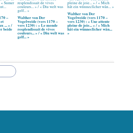
Walther von Der
170 –
Walther von Der
Vogelweide (vers 1170 –
 et
Vogelweide (vers 1170 –
vers 1230) : « Une attente
x ... » /
vers 1230) : « Le monde
pleine de joie... » / « Mich
r beide
resplendissait de vives
hât ein wünneclîcher wân...
couleurs... » / « Diu welt was
»
gelf... »