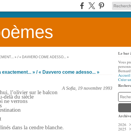
 poèmes
Le bar 
MENT... » / « DAVVERO COME ADESSO... »
Vous pr
personne
Bernard
a exactement... » / « Davvero come adesso... »
Accueil
Créer u
Recher
A Sofia, 19 novembre 1993
i, l’olivier sur le balcon
u-delà du siècle
oi ne verrons
s
estination
Archive
t
2026
linés dans la cendre blanche.
2025
Aoû