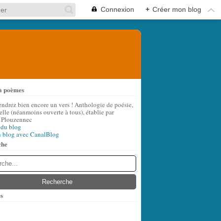
Connexion
+
Créer mon blog
à poèmes
endrez bien encore un vers ! Anthologie de poésie,
lle (néanmoins ouverte à tous), établie par
 Plouzennec
 du blog
n blog avec CanalBlog
che
s
t
(7)