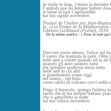
Je replie le drap, j’éteins la dernière
J’attends que tes tempes battent dou
je laisse la nuit s’agenouiller
sur ton rapide novembre.
Traduit de l’italien par Jean-Baptis
in, «Les Poètes de la Méditerranée 
Editions Gallimard (Poésie), 2010
De la même autrice :
« Pour la nuit qui t
Davvero come adesso, l'ulivo sul b
il vento che trasmuta le nubi. Oltre i
nelle sere a venire quando né tu né 
quando gli anni saranno rami
per spingere qualcosa senza meta
nelle sere in cui altri
si guarderanno come oggi
nel sonno - nel buio
come calchi di vulcano curvi nella c
Piego il lenzuolo, spengo l'ultima l
lascio che le tue tempie battano pian
che si genufletta la notte
sul tuo veloce novembre.