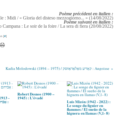
Poème précédent en italien :
 : Midi / « Gloria del disteso mezzogiorno... » (14/08/2022)
Poème suivant en italien :
 Campana : Le soir de la foire / La sera di fiera (20/08/2022)
n [
#
]
Kadia Molodowski (1894 – 1975) / קאַדיע מאָלאָדאָװסק : Angoisse
Robert Desnos (1900 –
1913 -
1945) : L’évadé
Luis Mizón (1942 - 2022) :
Le songe du figuier en
flammes / El sueño de la
higuera en llamas (V,1- 8)