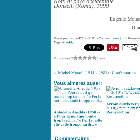
Notti di pace occidentale
Donzelli (Roma), 1999
Eugenio Montale
Dino
Posté par bernard22 à 00:01 -
Commentaires [
…
]
- Permalie
Tags:
Anedda
Vous aimez ?
0 vote
Michel Manoll (1911 – 1984) : Confrontation
Vous aimerez aussi :
Avrom Sutzkever (
2010) / אַבֿרהם סוצקעווער :
Antonella Anedda (1958 -) :
Résurrection
« Pour la nuit qui tombe
trop tard... » / « Per la notte
che cade troppo tardi... »
Commentaires