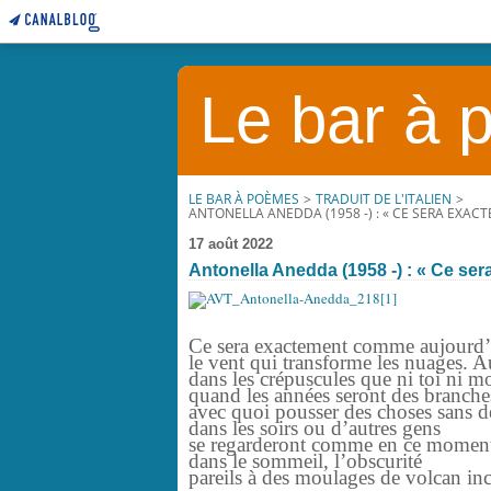
Le bar à
LE BAR À POÈMES
>
TRADUIT DE L'ITALIEN
>
ANTONELLA ANEDDA (1958 -) : « CE SERA EXACTE
17 août 2022
Antonella Anedda (1958 -) : « Ce ser
Ce sera exactement comme aujourd’hu
le vent qui transforme les nuages. A
dans les crépuscules que ni toi ni m
quand les années seront des branche
avec quoi pousser des choses sans d
dans les soirs ou d’autres gens
se regarderont comme en ce momen
dans le sommeil, l’obscurité
pareils à des moulages de volcan inc