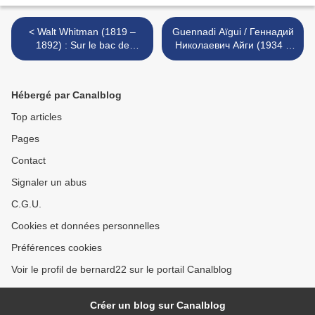
< Walt Whitman (1819 –
Guennadi Aïgui / Геннадий
1892) : Sur le bac de
Николаевич Айги (1934 –
Brooklyn / Crossing
2006) : Le dernier départ.
Brookling ferry
3, 4 / ОСЛЕДНИЙ
ОТЪЕЗД. 3, 4 >
Hébergé par Canalblog
Top articles
Pages
Contact
Signaler un abus
C.G.U.
Cookies et données personnelles
Préférences cookies
Voir le profil de bernard22 sur le portail Canalblog
Créer un blog sur Canalblog