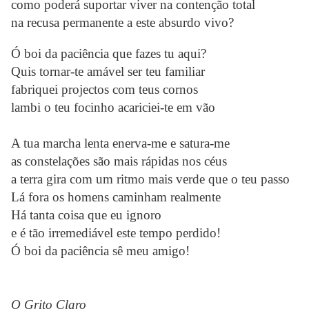
como poderá suportar viver na contenção total
na recusa permanente a este absurdo vivo?
Ó boi da paciência que fazes tu aqui?
Quis tornar-te amável ser teu familiar
fabriquei projectos com teus cornos
lambi o teu focinho acariciei-te em vão
A tua marcha lenta enerva-me e satura-me
as constelações são mais rápidas nos céus
a terra gira com um ritmo mais verde que o teu passo
Lá fora os homens caminham realmente
Há tanta coisa que eu ignoro
e é tão irremediável este tempo perdido!
Ó boi da paciência sê meu amigo!
O Grito Claro