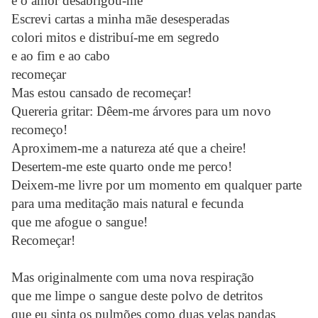
e o amor desabrigou-me
Escrevi cartas a minha mãe desesperadas
colori mitos e distribuí-me em segredo
e ao fim e ao cabo
recomeçar
Mas estou cansado de recomeçar!
Quereria gritar: Dêem-me árvores para um novo
recomeço!
Aproximem-me a natureza até que a cheire!
Desertem-me este quarto onde me perco!
Deixem-me livre por um momento em qualquer parte
para uma meditação mais natural e fecunda
que me afogue o sangue!
Recomeçar!
Mas originalmente com uma nova respiração
que me limpe o sangue deste polvo de detritos
que eu sinta os pulmões como duas velas pandas