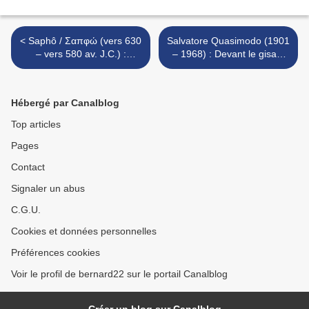
< Saphô / Σαπφώ (vers 630
Salvatore Quasimodo (1901
– vers 580 av. J.C.) :
– 1968) : Devant le gisant
Nocturnes
d’Ilaria del Carretto /
Davanti al simulacro d’Ilaria
Del Carretto >
Hébergé par Canalblog
Top articles
Pages
Contact
Signaler un abus
C.G.U.
Cookies et données personnelles
Préférences cookies
Voir le profil de bernard22 sur le portail Canalblog