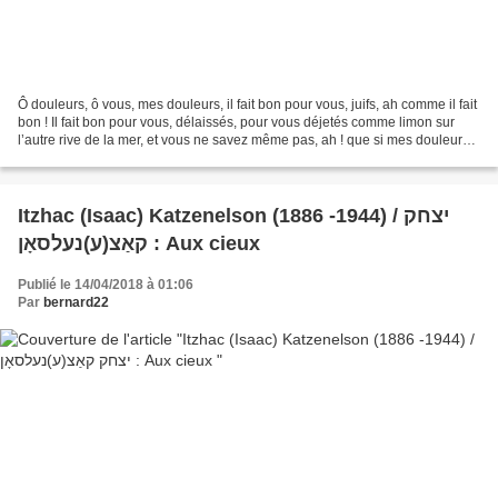
Ô douleurs, ô vous, mes douleurs, il fait bon pour vous, juifs, ah comme il fait
bon ! Il fait bon pour vous, délaissés, pour vous déjetés comme limon sur
l’autre rive de la mer, et vous ne savez même pas, ah ! que si mes douleurs
ouvraient la bouche...
Itzhac (Isaac) Katzenelson (1886 -1944) / יצחק
קאַצ(ע)נעלסאָן : Aux cieux
Publié le 14/04/2018 à 01:06
Par
bernard22