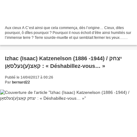
Aux cieux A C’est ainsi que cela commença, dès l’origine… Cieux, dites
pourquoi, ô dîtes pourquoi ? Pourquoi il nous échoit d’être ainsi humiliés sur
l’immense terre ? Terre sourde-muette et qui semblait fermer les yeux….
mais vous, cieux, pourtant vous...
Izhac (Isaac) Katzenelson (1886 -1944) / יצחק
קאַצ(ע)נעלסאָן : « Déshabillez-vous… »
Publié le 14/04/2017 à 00:26
Par
bernard22