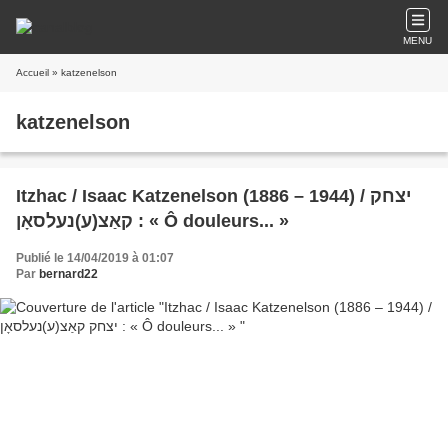
MENU
Accueil
» katzenelson
katzenelson
Itzhac / Isaac Katzenelson (1886 – 1944) / יצחק
קאַצ(ע)נעלסאָן : « Ô douleurs... »
Publié le 14/04/2019 à 01:07
Par
bernard22