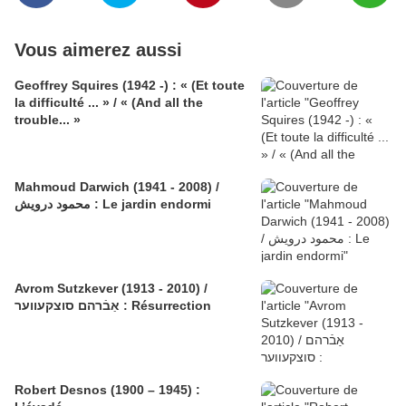
Vous aimerez aussi
Geoffrey Squires (1942 -) : « (Et toute
la difficulté ... » / « (And all the
trouble... »
Mahmoud Darwich (1941 - 2008) /
محمود درويش : Le jardin endormi
Avrom Sutzkever (1913 - 2010) /
אַבֿרהם סוצקעווער : Résurrection
Robert Desnos (1900 – 1945) :