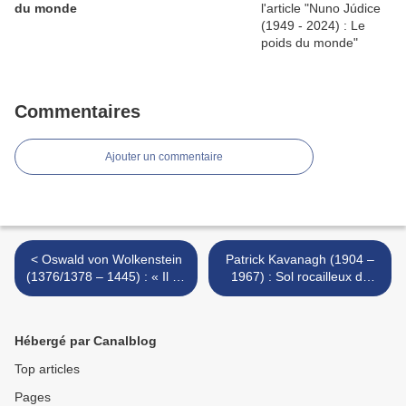
du monde
Commentaires
Ajouter un commentaire
< Oswald von Wolkenstein
Patrick Kavanagh (1904 –
(1376/1378 – 1445) : « Il se
1967) : Sol rocailleux du
trouva qu’à l’âge de dix
pays Monaghan / Stony
ans... » / « Es fügt sich, do
grey soil >
ich was von zehen jaren
Hébergé par Canalblog
alt... »
Top articles
Pages