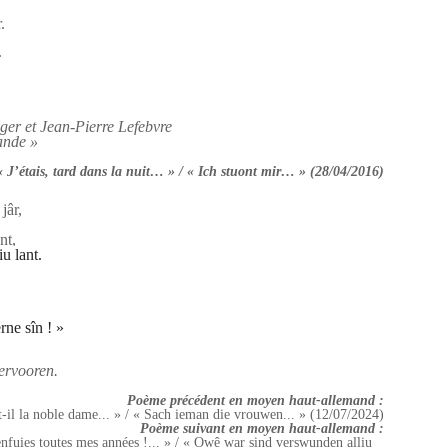
.
.
ger et Jean-Pierre Lefebvre
ande »
« J’étais, tard dans la nuit… » / « Ich stuont mir… » (28/04/2016)
jâr,
nt,
iu lant.
rne sîn ! »
ervooren.
Poème précédent en moyen haut-allemand :
-il la noble dame... » / « Sach ieman die vrouwen... » (12/07/2024)
Poème suivant en moyen haut-allemand :
enfuies toutes mes années !... » / « Owê war sind verswunden alliu