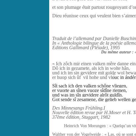
et son plumage était partout rougeoyant d’or
Dieu réunisse ceux qui veulent bien s’aimer
Traduit de l’allemand par Danielle Buschin
In « Anthologie bilingue de la poésie allem
Editions Gallimard (Pléiade), 1995
Du même auteur :
« Ich zôch mir einen valken mêre danne ein 
Dô ich in gezamete, als ich in wolte hân,
und ich im sin gevidere mit golde wol bewa
er huop sich ûf vil hohe und vl
о́uc in ándér
Sît sach ich den valken schône vliegen,
er vuorte an sînen vuoze sîdîne riemen,
und was im sîn gevidere alrôt guldîn.
Got sende sî zesamene, die gelieb wellen ge
Des Minnesangs Frühling.I
Nouvelle édition revue par H.Moser et H. T
37
ème
édition, Stuggart, 1982
Heinrich Von Morungen :
« Quelqu’un vit
Walther von der Vogelweide :
« Las, où se sont 