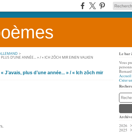
 poèmes
Le bar 
 ALLEMAND
>
S, PLUS D’UNE ANNÉE... » / « ICH ZÔCH MIR EINEN VALKEN
Vous pr
personne
Bernard
« J’avais, plus d’une année... » / « Ich zôch mir
Accueil
Créer u
Recher
Archive
2026
ys.
2025
Aoû