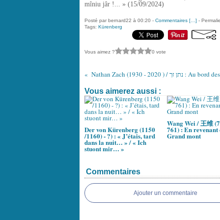
mîniu jâr !... » (15/09/2024)
Posté par bernard22 à 00:20 -
Commentaires [
…
]
- Permalie
Tags:
Kürenberg
Vous aimez ?
0 vote
Vous aimerez aussi :
Wang Wei / 王维 (7
Der von Kürenberg (1150
761) : En revenant
/1160) - ?) : « J’étais, tard
Grand mont
dans la nuit… » / « Ich
stuont mir… »
Commentaires
Ajouter un commentaire