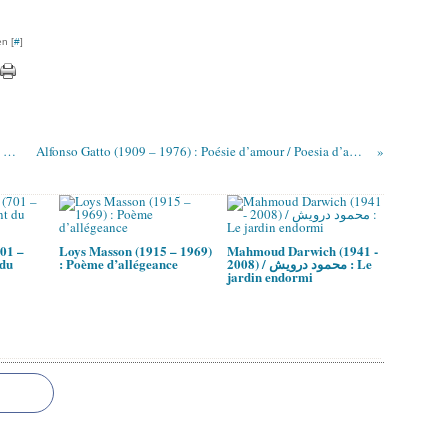
n [
#
]
Nathan Zach (1930 - 2020 ) / נתן זך : Au bord des mers
Alfonso Gatto (1909 – 1976) : Poésie d’amour / Poesia d’amore
01 –
Loys Masson (1915 – 1969)
Mahmoud Darwich (1941 -
 du
: Poème d’allégeance
2008) / محمود درويش : Le
jardin endormi