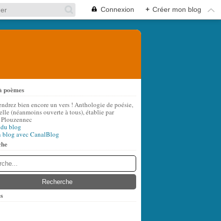
Connexion
+
Créer mon blog
à poèmes
endrez bien encore un vers ! Anthologie de poésie,
lle (néanmoins ouverte à tous), établie par
 Plouzennec
 du blog
n blog avec CanalBlog
che
s
t
(10)