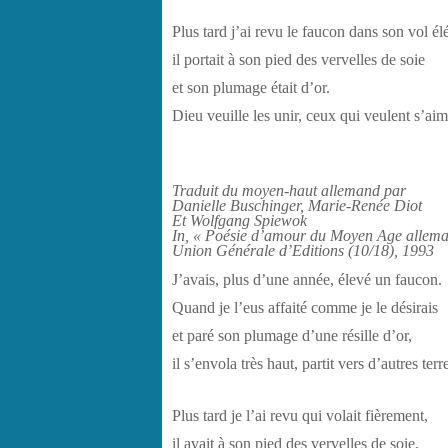
Plus tard j’ai revu le faucon dans son vol él
il portait à son pied des vervelles de soie
et son plumage était d’or.
Dieu veuille les unir, ceux qui veulent s’aim
Traduit du moyen-haut allemand par
Danielle Buschinger, Marie-Renée Diot
Et Wolfgang Spiewok
In, « Poésie d’amour du Moyen Age allem
Union Générale d’Editions (10/18), 1993
J’avais, plus d’une année, élevé un faucon.
Quand je l’eus affaité comme je le désirais
et paré son plumage d’une résille d’or,
il s’envola très haut, partit vers d’autres terre
Plus tard je l’ai revu qui volait fièrement,
il avait à son pied des vervelles de soie,