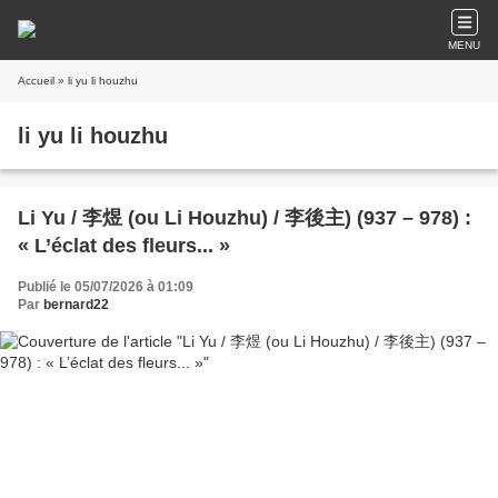
MENU
Accueil
» li yu li houzhu
li yu li houzhu
Li Yu / 李煜 (ou Li Houzhu) / 李後主) (937 – 978) :
« L’éclat des fleurs... »
Publié le 05/07/2026 à 01:09
Par
bernard22