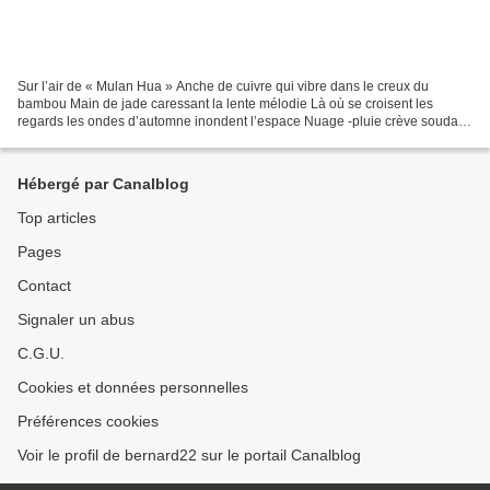
Sur l’air de « Mulan Hua » Anche de cuivre qui vibre dans le creux du
bambou Main de jade caressant la lente mélodie Là où se croisent les
regards les ondes d’automne inondent l’espace Nuage -pluie crève soudain
les murs brodés Rencontre furtive désirs...
Hébergé par Canalblog
Top articles
Pages
Contact
Signaler un abus
C.G.U.
Cookies et données personnelles
Préférences cookies
Voir le profil de bernard22 sur le portail Canalblog