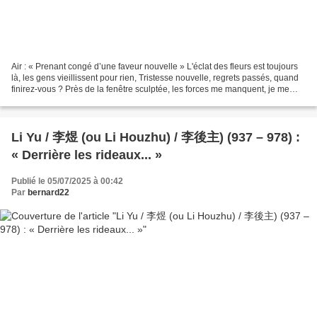
Air : « Prenant congé d’une faveur nouvelle » L'éclat des fleurs est toujours
là, les gens vieillissent pour rien, Tristesse nouvelle, regrets passés, quand
finirez-vous ? Près de la fenêtre sculptée, les forces me manquent, je me
lève et paresse pourtant...
Li Yu / 李煜 (ou Li Houzhu) / 李後主) (937 – 978) :
« Derrière les rideaux... »
Publié le 05/07/2025 à 00:42
Par
bernard22