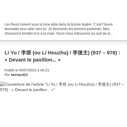
Les fleurs luisent sous la lune pâle dans la brume légère. C’est l’heure
favorable pour aller vers lui. Je descends les perrons parfumés, Mes
chaussons brodés d’or à la main. Nous nous retrouvons au sud de la
galerie. Comme chaque fois, me voici, contre...
Li Yu / 李煜 (ou Li Houzhu) / 李後主) (937 – 978) :
« Devant le pavillon... »
Publié le 05/07/2022 à 00:21
Par
bernard22