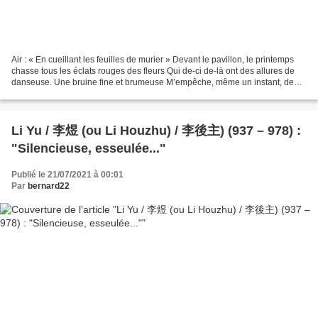
Air : « En cueillant les feuilles de murier » Devant le pavillon, le printemps
chasse tous les éclats rouges des fleurs Qui de-ci de-là ont des allures de
danseuse. Une bruine fine et brumeuse M’empêche, même un instant, de
relâcher mes sourcils. Près...
Li Yu / 李煜 (ou Li Houzhu) / 李後主) (937 – 978) :
"Silencieuse, esseulée..."
Publié le 21/07/2021 à 00:01
Par
bernard22