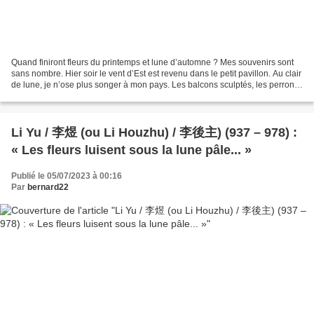
Quand finiront fleurs du printemps et lune d’automne ? Mes souvenirs sont
sans nombre. Hier soir le vent d’Est est revenu dans le petit pavillon. Au clair
de lune, je n’ose plus songer à mon pays. Les balcons sculptés, les perrons
de jade y demeurent...
Li Yu / 李煜 (ou Li Houzhu) / 李後主) (937 – 978) :
« Les fleurs luisent sous la lune pâle... »
Publié le 05/07/2023 à 00:16
Par
bernard22