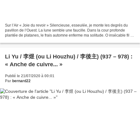
Sur l’Air « Joie du revoir » Silencieuse, esseulée, je monte les degrés du
pavillon de l’Ouest. La lune semble une faucille. Dans la cour profonde
plantée de platanes, le frais automne enferme ma solitude. O insécable fil de
ma pensé Inextricable écheveau...
Li Yu / 李煜 (ou Li Houzhu) / 李後主) (937 – 978) :
« Anche de cuivre... »
Publié le 21/07/2020 à 00:01
Par
bernard22