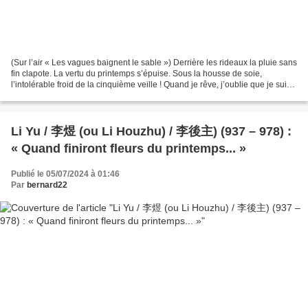
(Sur l’air « Les vagues baignent le sable ») Derrière les rideaux la pluie sans
fin clapote. La vertu du printemps s’épuise. Sous la housse de soie,
l’intolérable froid de la cinquième veille ! Quand je rêve, j’oublie que je suis
en exil. Doux réconfort...
Li Yu / 李煜 (ou Li Houzhu) / 李後主) (937 – 978) :
« Quand finiront fleurs du printemps... »
Publié le 05/07/2024 à 01:46
Par
bernard22