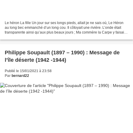
Le héron La fille Un jour sur ses longs pieds, allait je ne sais où, Le Héron
au long bec emmanché d’un long cou. Il côtoyait une rivière. L’onde était
transparente ainsi qu’aux plus beaux jours ; Ma commère la Carpe y faisait
mille tours Avec le Brochet...
Philippe Soupault (1897 – 1990) : Message de
l’île déserte (1942 -1944)
Publié le 15/01/2021 à 23:58
Par
bernard22