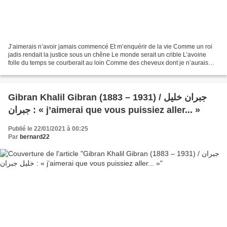
J’aimerais n’avoir jamais commencé Et m’enquérir de la vie Comme un roi
jadis rendait la justice sous un chêne Le monde serait un crible L’avoine
folle du temps se courberait au loin Comme des cheveux dont je n’aurais
pas à connaître le bruit Bien qu’ils...
Gibran Khalil Gibran (1883 – 1931) / جبران خليل
جبران : « j’aimerai que vous puissiez aller... »
Publié le 22/01/2021 à 00:25
Par
bernard22