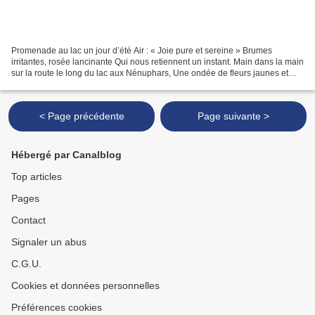
Promenade au lac un jour d’été Air : « Joie pure et sereine » Brumes
irritantes, rosée lancinante Qui nous retiennent un instant. Main dans la main
sur la route le long du lac aux Nénuphars, Une ondée de fleurs jaunes et
fines d’abricotier. Simple et...
< Page précédente
Page suivante >
Hébergé par Canalblog
Top articles
Pages
Contact
Signaler un abus
C.G.U.
Cookies et données personnelles
Préférences cookies