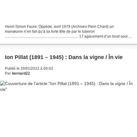
Henri-Simon Faure; Oppède, avril 1979 (Archives Plein Chant) un
manœuvre n’en fait qu’à sa forte tête de par le luberon
................................................................................ 17 agacement d’un bruit sourd
à l’oreille vive l’empreinte...
Ion Pillat (1891 – 1945) : Dans la vigne / În vie
Publié le 20/01/2021 à 00:02
Par
bernard22