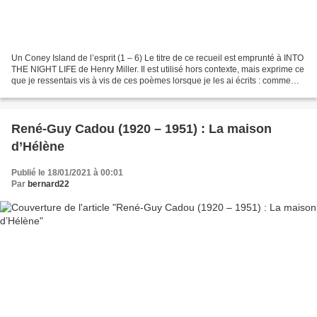
Un Coney Island de l’esprit (1 – 6) Le titre de ce recueil est emprunté à INTO
THE NIGHT LIFE de Henry Miller. Il est utilisé hors contexte, mais exprime ce
que je ressentais vis à vis de ces poèmes lorsque je les ai écrits : comme
s’ils étaient, mis...
René-Guy Cadou (1920 – 1951) : La maison
d’Hélène
Publié le 18/01/2021 à 00:01
Par
bernard22