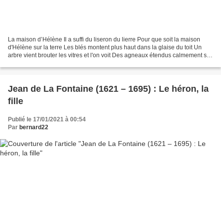
La maison d’Hélène Il a suffi du liseron du lierre Pour que soit la maison
d'Hélène sur la terre Les blés montent plus haut dans la glaise du toit Un
arbre vient brouter les vitres et l'on voit Des agneaux étendus calmement sur
les marches Comme s'ils...
Jean de La Fontaine (1621 – 1695) : Le héron, la
fille
Publié le 17/01/2021 à 00:54
Par
bernard22