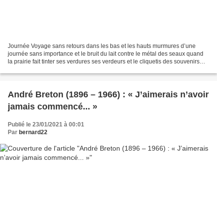
Journée Voyage sans retours dans les bas et les hauts murmures d’une
journée sans importance et le bruit du lait contre le métal des seaux quand
la prairie fait tinter ses verdures ses verdeurs et le cliquetis des souvenirs
comme cuivres légers suspendus...
André Breton (1896 – 1966) : « J’aimerais n’avoir
jamais commencé... »
Publié le 23/01/2021 à 00:01
Par
bernard22