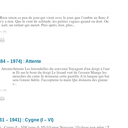
. Rien sinon ce peu de jour qui vient avec le jour, que l’ombre au flanc d
n’y a rien. Que le vent de solitude, les petites vagues quand on dort. On
 naît, un enfant qui meurt. Puis après, rien, plus...
n [
#
]
4 – 1974) : Attente
Attente Les hirondelles du souvenir Voyagent d'un doigt à l'aut
re Et sur le bout du doigt Le lézard vert de l'avenir Mange les
mouches du cœur. Je donnerai cette pastille A la langue qui bai
sera l'ennui fidèle, J'accepterai la main Qui donnera des graine
s...
n [
#
]
1861 – 1941) : Cygne (I – VI)
Cygne (I- VI) I O mon Nouveau ! O chose non mûre ! T