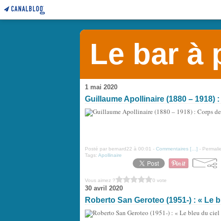
Le bar à
1 mai 2020
Guillaume Apollinaire (1880 – 1918) 
Posté par bernard22 à 00:01 -
Commentaires [
…
]
- Permalie
Tags:
Apollinaire
Vous aimez ?
0 vote
30 avril 2020
Roberto San Geroteo (1951-) : « Le ble