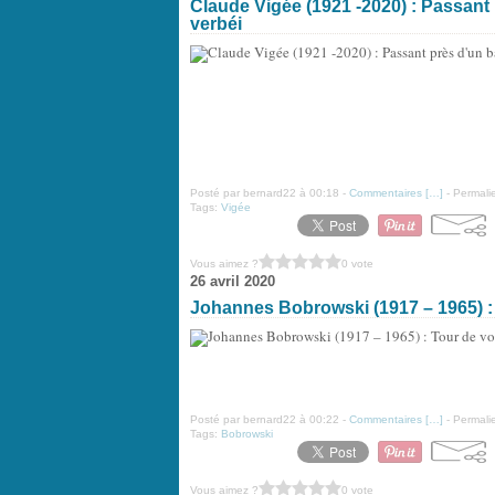
Claude Vigée (1921 -2020) : Passant 
verbéi
Posté par bernard22 à 00:18 -
Commentaires [
…
]
- Permalie
Tags:
Vigée
Vous aimez ?
0 vote
26 avril 2020
Johannes Bobrowski (1917 – 1965) : 
Posté par bernard22 à 00:22 -
Commentaires [
…
]
- Permalie
Tags:
Bobrowski
Vous aimez ?
0 vote