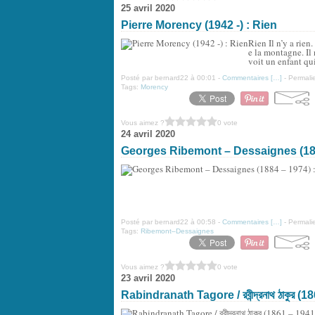
25 avril 2020
Pierre Morency (1942 -) : Rien
Rien Il n’y a rien
e la montagne. Il 
voit un enfant qui
Posté par bernard22 à 00:01 -
Commentaires [
…
]
- Permalie
Tags:
Morency
Vous aimez ?
0 vote
24 avril 2020
Georges Ribemont – Dessaignes (188
Posté par bernard22 à 00:58 -
Commentaires [
…
]
- Permalie
Tags:
Ribemont–Dessaignes
Vous aimez ?
0 vote
23 avril 2020
Rabindranath Tagore / রবীন্দ্রনাথ ঠাকুর (