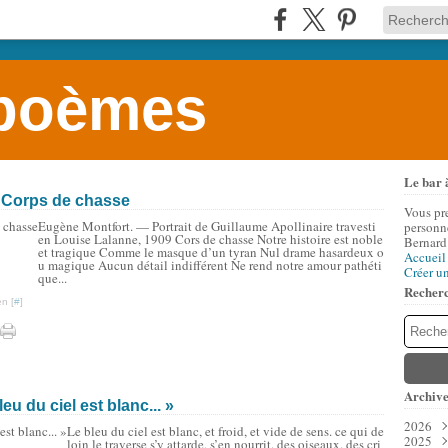
 poèmes
Le bar 
: Corps de chasse
Vous pr
Eugène Montfort. — Portrait de Guillaume Apollinaire travesti
personne
en Louise Lalanne, 1909 Cors de chasse Notre histoire est noble
Bernard
et tragique Comme le masque d’un tyran Nul drame hasardeux o
Accueil
u magique Aucun détail indifférent Ne rend notre amour pathéti
Créer u
que...
Recher
n [
#
]
Archive
u du ciel est blanc... »
2026
Le bleu du ciel est blanc, et froid, et vide de sens. ce qui de
2025
Aoû
loin le traverse s’y attarde, s’en nourrit. des oiseaux. des cri