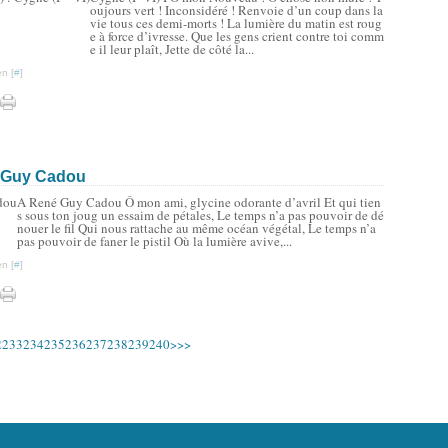
oujours vert ! Inconsidéré ! Renvoie d’un coup dans la
vie tous ces demi-morts ! La lumière du matin est roug
e à force d’ivresse. Que les gens crient contre toi comm
e il leur plaît, Jette de côté la...
n [
#
]
é Guy Cadou
A René Guy Cadou Ô mon ami, glycine odorante d’avril Et qui tien
s sous ton joug un essaim de pétales, Le temps n’a pas pouvoir de dé
nouer le fil Qui nous rattache au même océan végétal, Le temps n’a
pas pouvoir de faner le pistil Où la lumière avive,...
n [
#
]
200
210
220
250
260
270
280
290
300
400
2
233
234
235
236
237
238
239
240
>
>>