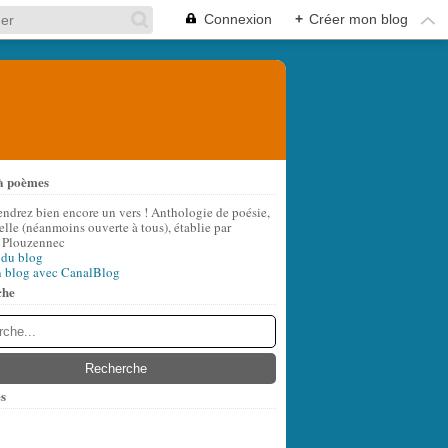
Connexion
+
Créer mon blog
à poèmes
endrez bien encore un vers ! Anthologie de poésie,
lle (néanmoins ouverte à tous), établie par
 Plouzennec
 du blog
n blog avec CanalBlog
che
s
t
(6)