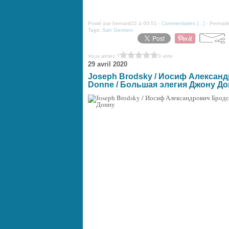
Posté par bernard22 à 00:51 -
Commentaires [
…
]
- Permalie
Tags:
San Geroteo
Vous aimez ?
0 vote
29 avril 2020
Joseph Brodsky / Иосиф Александро
Donne / Большая элегия Джону Д