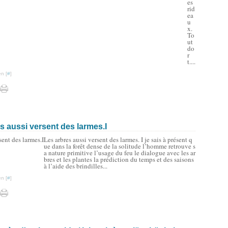
es
rid
ea
u
x.
To
ut
do
r
t....
n [
#
]
s aussi versent des larmes.I
Les arbres aussi versent des larmes. I je sais à présent q
ue dans la forêt dense de la solitude l’homme retrouve s
a nature primitive l’usage du feu le dialogue avec les ar
bres et les plantes la prédiction du temps et des saisons
à l’aide des brindilles...
n [
#
]