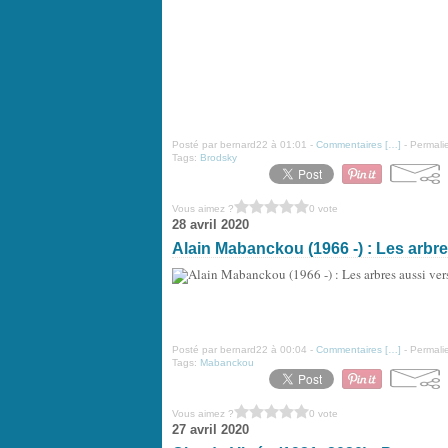
Posté par bernard22 à 01:01 -
Commentaires [
…
]
- Permalie
Tags:
Brodsky
Vous aimez ?
0 vote
28 avril 2020
Alain Mabanckou (1966 -) : Les arbre
Posté par bernard22 à 00:04 -
Commentaires [
…
]
- Permalie
Tags:
Mabanckou
Vous aimez ?
0 vote
27 avril 2020