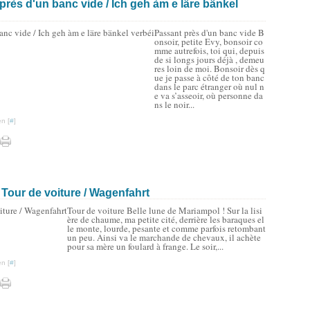
près d'un banc vide / Ich geh àm e läre bänkel
Passant près d'un banc vide B
onsoir, petite Evy, bonsoir co
mme autrefois, toi qui, depuis
de si longs jours déjà , demeu
res loin de moi. Bonsoir dès q
ue je passe à côté de ton banc
dans le parc étranger où nul n
e va s’asseoir, où personne da
ns le noir...
n [
#
]
Tour de voiture / Wagenfahrt
Tour de voiture Belle lune de Mariampol ! Sur la lisi
ère de chaume, ma petite cité, derrière les baraques el
le monte, lourde, pesante et comme parfois retombant
un peu. Ainsi va le marchande de chevaux, il achète
pour sa mère un foulard à frange. Le soir,...
n [
#
]