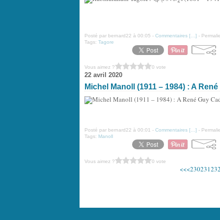
Posté par bernard22 à 00:05 -
Commentaires [
…
]
- Permalie
Tags:
Tagore
Vous aimez ?
0 vote
22 avril 2020
Michel Manoll (1911 – 1984) : A Ren
Posté par bernard22 à 00:01 -
Commentaires [
…
]
- Permalie
Tags:
Manoll
Vous aimez ?
0 vote
<<
<
230
231
23